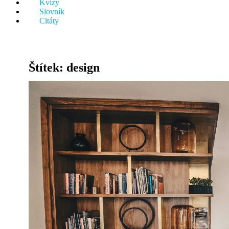
Kvízy
něco.
Slovník
Citáty
Štítek:
design