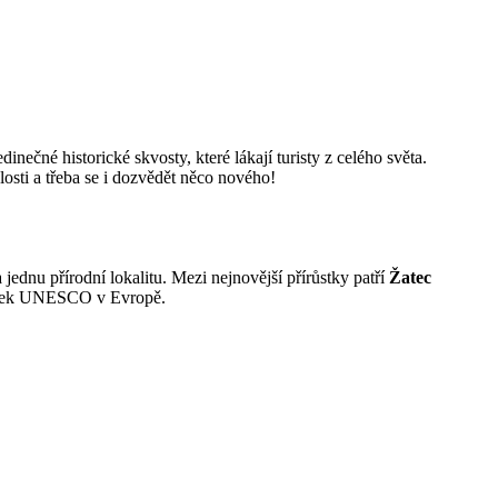
ečné historické skvosty, které lákají turisty z celého světa.
osti a třeba se i dozvědět něco nového!
 jednu přírodní lokalitu. Mezi nejnovější přírůstky patří
Žatec
amátek UNESCO v Evropě.