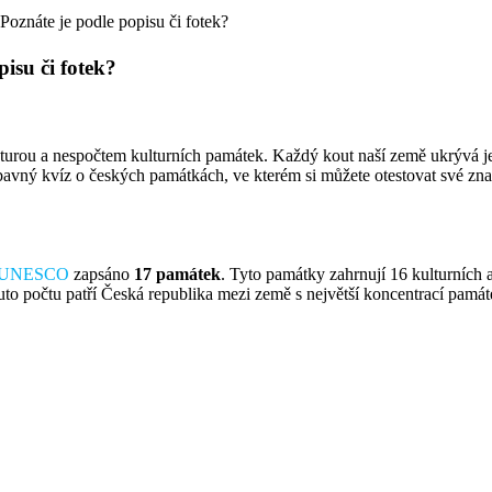
oznáte je podle popisu či fotek?
isu či fotek?
turou a nespočtem kulturních památek. Každý kout naší země ukrývá jedin
bavný kvíz o českých památkách, ve kterém si můžete otestovat své znal
UNESCO
zapsáno
17 památek
. Tyto památky zahrnují 16 kulturních a
uto počtu patří Česká republika mezi země s největší koncentrací p