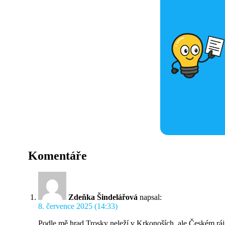
Komentáře
Zdeňka Šindelářová
napsal:
8. července 2025 (14:33)
Podle mě hrad Trosky neleží v Krkonoších, ale Českém ráj