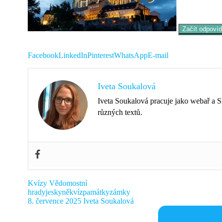
Začít odpovíd
Facebook
LinkedIn
Pinterest
WhatsApp
E-mail
Iveta Soukalová
Iveta Soukalová pracuje jako webař a SE
různých textů.
Kvízy
Vědomostní
hrady
jeskyně
kvíz
památky
zámky
8. července 2025
Iveta Soukalová