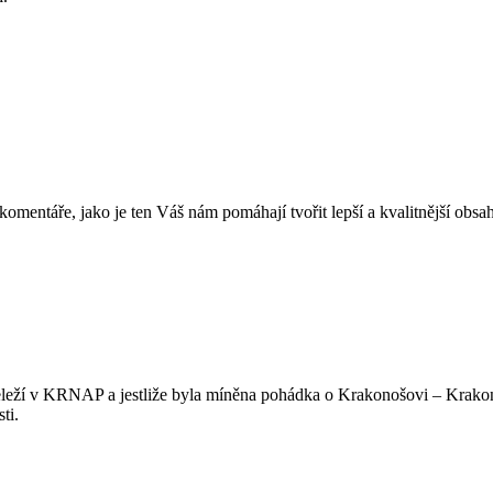
mentáře, jako je ten Váš nám pomáhají tvořit lepší a kvalitnější obs
neleží v KRNAP a jestliže byla míněna pohádka o Krakonošovi – Krako
ti.