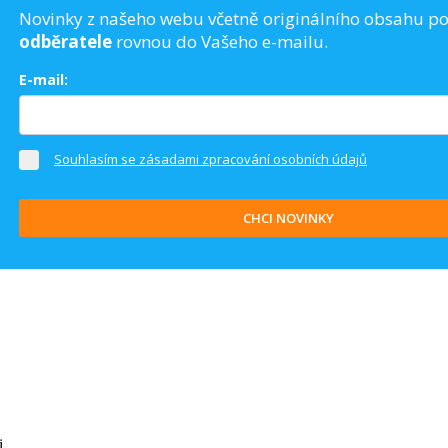
Novinky z našeho webu včetně originálního obsahu p
odběratele
rovnou do Vašeho e-mailu.
E-mail:
Souhlasím se zásadami zpracování osobních údajů
CHCI NOVINKY
i.