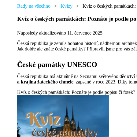
přáním,
najdete
Rady na všechno
>
Kvízy
>
Kvíz o českých památkách: P
tu
od
Kvíz o českých památkách: Poznáte je podle pop
každého
něco.
Naposledy aktualizováno 11. července 2025
Česká republika je zemí s bohatou historií, nádhernou architek
Jak dobře ale znáte české památky? Připravili jsme pro vás zá
České památky UNESCO
​Česká republika má aktuálně na Seznamu světového dědictví
a krajina žateckého chmele
, zapsané v roce 2023. Díky tom
Kvíz o českých památkách: Poznáte je podle popisu či fotek?