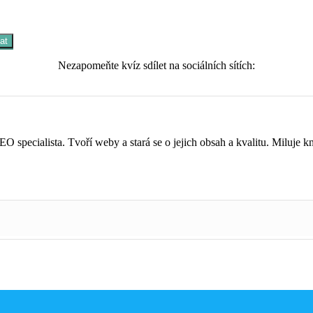
at
Nezapomeňte kvíz sdílet na sociálních sítích:
O specialista. Tvoří weby a stará se o jejich obsah a kvalitu. Miluje kn