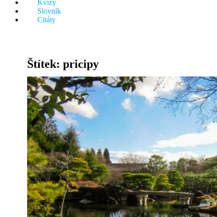
Kvízy
něco.
Slovník
Citáty
Štítek:
pricipy