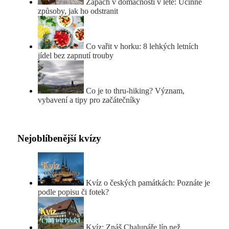
Zápach v domácnosti v létě: Účinné
způsoby, jak ho odstranit
Co vařit v horku: 8 lehkých letních
jídel bez zapnutí trouby
Co je to thru-hiking? Význam,
vybavení a tipy pro začátečníky
Nejoblíbenější kvízy
Kvíz o českých památkách: Poznáte je
podle popisu či fotek?
Kvíz: Znáš Chalupáře líp než