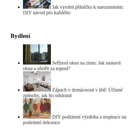
Jak vyrobit přáníčko k narozeninám:
DIY návod pro každého
Bydlení
Seřízení oken na zimu: Jak nastavit
okna a ušetřit za topení?
Zápach v domácnosti v létě: Účinné
způsoby, jak ho odstranit
DIY podzimní výzdoba a inspirace na
podzimní dekorace