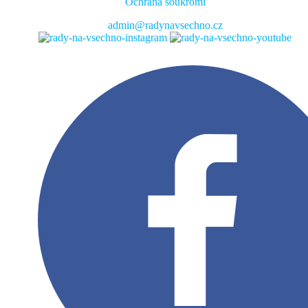
Ochrana soukromí
admin@radynavsechno.cz