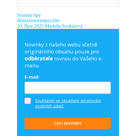
Sezonní tipy
dějiny
historie
tipy
výlet
10. října 2025
Markéta Soukalová
Novinky z našeho webu včetně
originálního obsahu pouze pro
odběratele
rovnou do Vašeho e-
mailu.
E-mail:
Souhlasím se zásadami zpracování
osobních údajů
CHCI NOVINKY