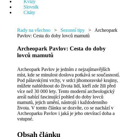
Kvízy
něco.
Slovník
Citáty
Rady na všechno
>
Sezonní tipy
>
Archeopark
Pavlov: Cesta do doby lovců mamutů
Archeopark Pavlov: Cesta do doby
lovců mamutů
Archeopark Pavlov je jedním z nejzajímavějších
míst, kde se minulost doslova potkává se současností.
Pod pálavskými vrchy, v srdci jihomoravské krajiny,
můžete nahlédnout do života lidí, kteří zde žili před
více než 30 000 lety. Tento moderní archeologický
areál nabízí fascinující pohled do doby lovců
mamutů, jejich umění, nástrojů i každodenního
života. V tomto článku se dozvíte, co se nachází v
Archeoparku Pavlov i jaká je jeho otevírací doba a
vstupné.
Obsah článku