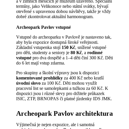
a v zimních měsících je muzeum uzavřeno. Speciální
termíny, jako Velikonoce nebo státní svátky, bývají
otevřené s upravenou dobou návštěvy, takže je vždy
dobré zkontrolovat aktuální harmonogram.
Archeopark Pavlov vstupné
Vstupné do archeoparku v Pavlově je nastaveno tak,
aby byla expozice dostupná široké veřejnosti.
Základní vstupenka stojí
150 Kč
, snížené vstupné
pro děti, studenty a seniory je
80 Kč
, a
rodinné
vstupné
pro dva dospělé a 1–4 děti činí 300 Kč. Děti
do 6 let mají vstup zdarma.
Pro skupiny a školní výpravy jsou k dispozici
komentované prohlídky
za 400 Kč nebo kratší
úvodní slovo
za 100 Kč. Děti mohou využít
pracovní list se samolepkami a tužkou za 60 Kč. K
dispozici jsou i různé slevy pro držitele průkazek
ISIC, ZTP, BRNOPAS či platné jízdenky IDS JMK.
Archeopark Pavlov architektura
Výjimečná je nejen expozice, ale i samotná