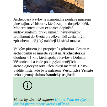
Archeopark Pavlov je mimořádně poutavé muzeum
plné zajímavé historie, které zaujme dospělé i děti.
Moderní interaktivní expozice doplněná
audiovizuálními prvky umožní návštěvníkovi
proniknout do života pravěkých lidí zcela jiným
způsobem, než jaký nabízejí klasická muzea.
Velkým plusem je i propojení s přírodou. Cestou z
archeoparku se můžete vydat na
Archeostezku
dlouhou 4,1 km, která spojuje Pavlov s Dolními
Věstonicemi a vede po nejvýznamnějších
archeologických lokalitách lovců mamutů. Cestou
uvidíte místa, kde byla nalezena
Věstonická Venuše
nebo tajemný
dolnověstonický trojhrob
.
Mohlo by vás také zajímat:
Kam s dětmi na výlet o
jarních prázdninách: Město i příroda