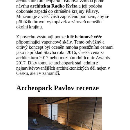
architektura archeoparku. Budova vznikla podle
návrhu
architekta Radko Květa
a její podoba
dokonale zapadá do chráněné krajiny Pálavy.
Muzeum je z větší části zapuštěno pod zem, aby se
přiblížilo úrovni vykopávek a zároveň nerušilo
okolní krajinu.
Z povrchu vystupují pouze
bílé betonové věže
připomínající vápencové skály. Tento odvážný a
citlivý koncept byl oceněn mnoha prestižními cenami
jako například Stavba roku 2016, Česká cena za
architekturu 2017 nebo mezinárodní Iconic Awards
2017. Díky tomu se archeopark stal jedním z
nejnavštěvovanějších architektonických děl nejen v
Česku, ale i v zahraničí.
Archeopark Pavlov recenze