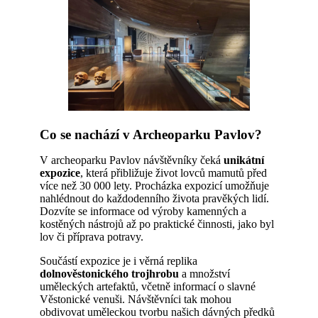
Co se nachází v Archeoparku Pavlov?
V archeoparku Pavlov návštěvníky čeká
unikátní
expozice
, která přibližuje život lovců mamutů před
více než 30 000 lety. Procházka expozicí umožňuje
nahlédnout do každodenního života pravěkých lidí.
Dozvíte se informace od výroby kamenných a
kostěných nástrojů až po praktické činnosti, jako byl
lov či příprava potravy.
Součástí expozice je i věrná replika
dolnověstonického trojhrobu
a množství
uměleckých artefaktů, včetně informací o slavné
Věstonické venuši. Návštěvníci tak mohou
obdivovat uměleckou tvorbu našich dávných předků