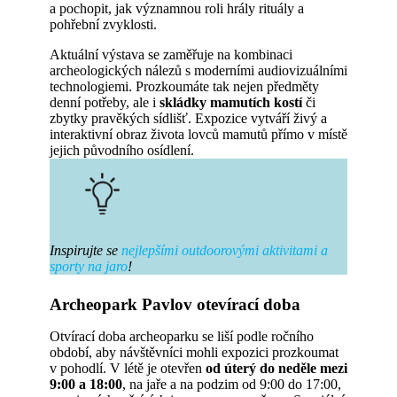
a pochopit, jak významnou roli hrály rituály a
pohřební zvyklosti.
Aktuální výstava se zaměřuje na kombinaci
archeologických nálezů s moderními audiovizuálními
technologiemi. Prozkoumáte tak nejen předměty
denní potřeby, ale i
skládky mamutích kostí
či
zbytky pravěkých sídlišť. Expozice vytváří živý a
interaktivní obraz života lovců mamutů přímo v místě
jejich původního osídlení.
Inspirujte se
nejlepšími outdoorovými aktivitami a
sporty na jaro
!
Archeopark Pavlov otevírací doba
Otvírací doba archeoparku se liší podle ročního
období, aby návštěvníci mohli expozici prozkoumat
v pohodlí. V létě je otevřen
od úterý do neděle mezi
9:00 a 18:00
, na jaře a na podzim od 9:00 do 17:00,