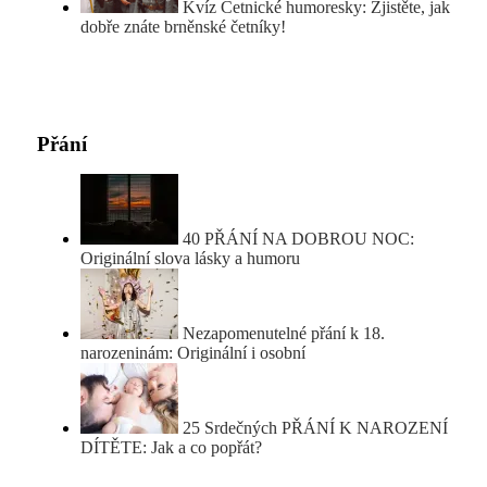
Kvíz Četnické humoresky: Zjistěte, jak
dobře znáte brněnské četníky!
Přání
40 PŘÁNÍ NA DOBROU NOC:
Originální slova lásky a humoru
Nezapomenutelné přání k 18.
narozeninám: Originální i osobní
25 Srdečných PŘÁNÍ K NAROZENÍ
DÍTĚTE: Jak a co popřát?