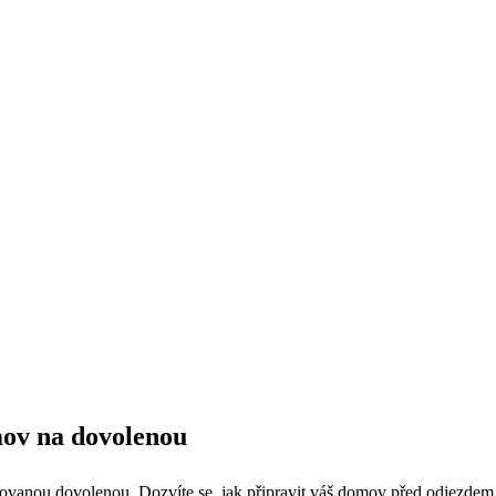
mov na dovolenou
ovanou dovolenou. Dozvíte se, jak připravit váš domov před odjezdem