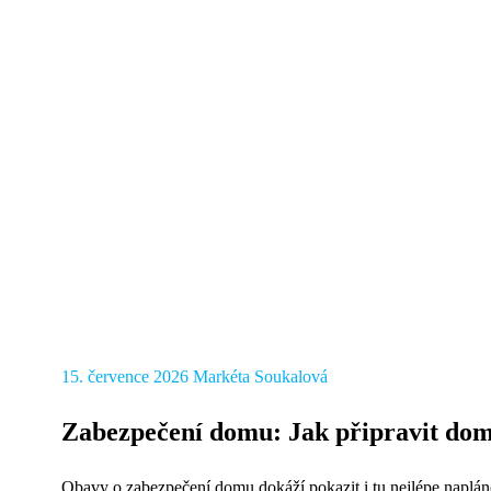
15. července 2026
Markéta Soukalová
Zabezpečení domu: Jak připravit do
Obavy o zabezpečení domu dokáží pokazit i tu nejlépe naplán