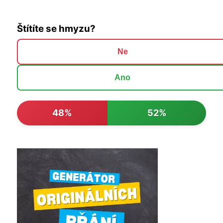
Štítíte se hmyzu?
Ne
Ano
48%
52%