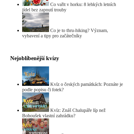
Co vařit v horku: 8 lehkých letních
jídel bez zapnutí trouby
Co je to thru-hiking? Význam,
vybavení a tipy pro začátečníky
Nejoblíbenější kvízy
Kvíz o českých památkách: Poznáte je
podle popisu či fotek?
Kvíz: Znáš Chalupáře líp než
Bohoušek vlastní zahrádku?