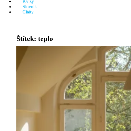
Kvízy
něco.
Slovník
Citáty
Štítek:
teplo