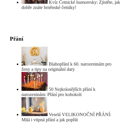
Kvíz Četnické humoresky: Zjistěte, jak
dobře znáte brněnské četníky!
Přání
Blahopřání k 60. narozeninám pro
ženy a tipy na originální dary
50 Nejkrásnějších přání k
narozeninám: Přání pro kohokoli
Veselá VELIKONOČNÍ PŘÁNÍ:
Milá i vtipná přání a jak popřát