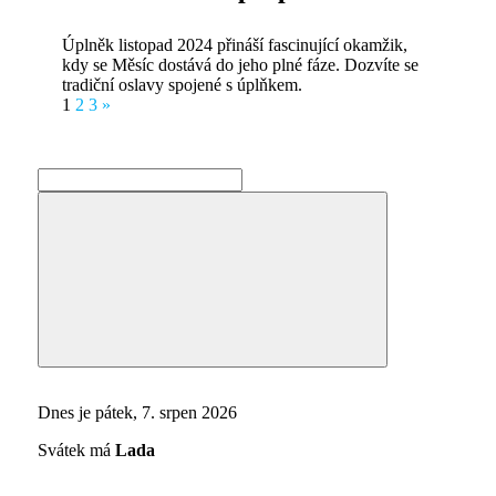
Úplněk listopad 2024 přináší fascinující okamžik,
kdy se Měsíc dostává do jeho plné fáze. Dozvíte se
tradiční oslavy spojené s úplňkem.
Stránkování
Next
1
2
3
»
Posts
příspěvků
Search
for:
Search
Dnes je pátek, 7. srpen 2026
Svátek má
Lada