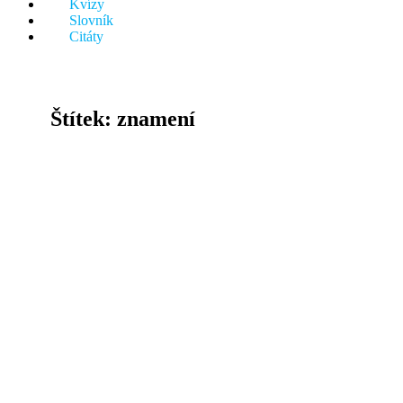
Kvízy
něco.
Slovník
Citáty
Štítek:
znamení