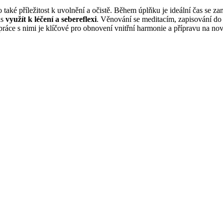
aké příležitost k uvolnění a očistě. Během úplňku je ideální čas se zaměř
as
využít k léčení a sebereflexi
. Věnování se meditacím, zapisování d
práce s nimi je klíčové pro obnovení vnitřní harmonie a přípravu na nové