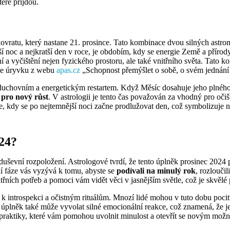
teré přijdou.
novratu, který nastane 21. prosince. Tato kombinace dvou silných astron
lší noc a nejkratší den v roce, je obdobím, kdy se energie Země a příro
tění a vyčištění nejen fyzického prostoru, ale také vnitřního světa. Tato
odle úryvku z webu
apas.cz
„Schopnost přemýšlet o sobě, o svém jednání 
uchovním a energetickým restartem. Když Měsíc dosahuje jeho plného o
 pro nový růst
. V astrologii je tento čas považován za vhodný pro očiš
je, kdy se po nejtemnější noci začne prodlužovat den, což symbolizuje 
024?
duševní rozpoložení. Astrologové tvrdí, že tento úplněk prosinec 2024 p
ní fáze vás vyzývá k tomu, abyste se
podívali na minulý rok
, rozloučil
řních potřeb a pomoci vám vidět věci v jasnějším světle, což je skvělé 
 introspekci a očistným rituálům. Mnozí lidé mohou v tuto dobu pociťova
o úplněk také může vyvolat silné emocionální reakce, což znamená, že j
 praktiky, které vám pomohou uvolnit minulost a otevřít se novým možn