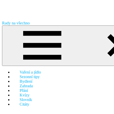
Skip
to
content
Rady na všechno
Přinášíme
Vám
nepřeberné
množství
zajímavostí,
tipů,
návodů
a
receptů
Vaření a jídlo
na
Sezonní tipy
jednom
Bydlení
místě.
Zahrada
Od
Přání
vaření,
Kvízy
přes
Slovník
zahradu
Citáty
až
k