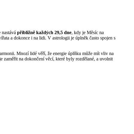
ze nastává
přibližně každých 29,5 dne
, kdy je Měsíc na
ata a dokonce i na lidi. V astrologii je úplněk často spojen s
harmonii. Mnozí lidé věří, že energie úplňku může mít vliv na
je zaměřit na dokončení věcí, které byly rozdělané, a uvolnit