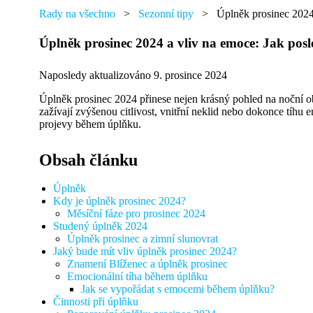
přáním,
najdete
Rady na všechno
>
Sezonní tipy
>
Úplněk prosinec 2024 
tu
od
Úplněk prosinec 2024 a vliv na emoce: Jak posl
každého
něco.
Naposledy aktualizováno 9. prosince 2024
Úplněk prosinec 2024 přinese nejen krásný pohled na noční ob
zažívají zvýšenou citlivost, vnitřní neklid nebo dokonce tíhu 
projevy během úplňku.
Obsah článku
Úplněk
Kdy je úplněk prosinec 2024?
Měsíční fáze pro prosinec 2024
Studený úplněk 2024
Úplněk prosinec a zimní slunovrat
Jaký bude mít vliv úplněk prosinec 2024?
Znamení Blíženec a úplněk prosinec
Emocionální tíha během úplňku
Jak se vypořádat s emocemi během úplňku?
Činnosti při úplňku