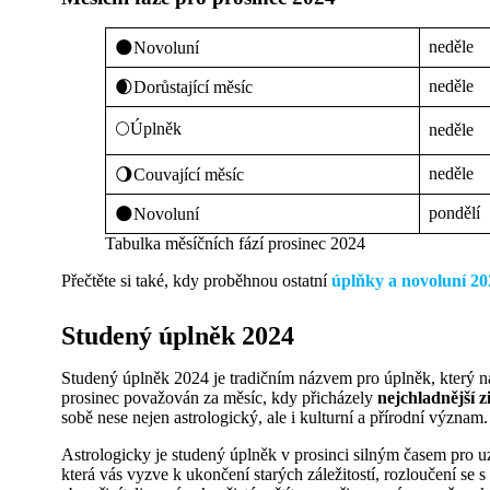
neděle
🌑Novoluní
neděle
🌒Dorůstající měsíc
🌕Úplněk
neděle
neděle
🌖Couvající měsíc
pondělí
🌑Novoluní
Tabulka měsíčních fází prosinec 2024
Přečtěte si také, kdy proběhnou ostatní
úplňky a novoluní 20
Studený úplněk 2024
Studený úplněk 2024 je tradičním názvem pro úplněk, který nas
prosinec považován za měsíc, kdy přicházely
nejchladnější 
sobě nese nejen astrologický, ale i kulturní a přírodní význam.
Astrologicky je studený úplněk v prosinci silným časem pro uza
která vás vyzve k ukončení starých záležitostí, rozloučení se s