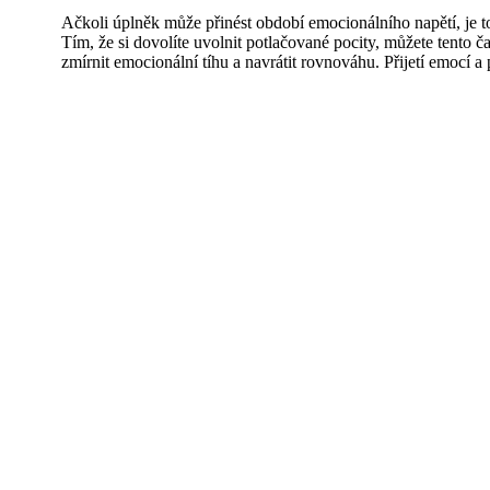
Ačkoli úplněk může přinést období emocionálního napětí, je to t
Tím, že si dovolíte uvolnit potlačované pocity, můžete tento č
zmírnit emocionální tíhu a navrátit rovnováhu. Přijetí emocí a 