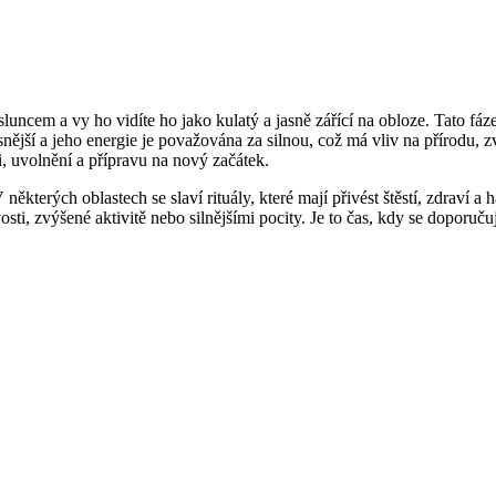
luncem a vy ho vidíte ho jako kulatý a jasně zářící na obloze. Tato fá
ší a jeho energie je považována za silnou, což má vliv na přírodu, zvíř
i, uvolnění a přípravu na nový začátek.
kterých oblastech se slaví rituály, které mají přivést štěstí, zdraví a 
sti, zvýšené aktivitě nebo silnějšími pocity. Je to čas, kdy se doporuču