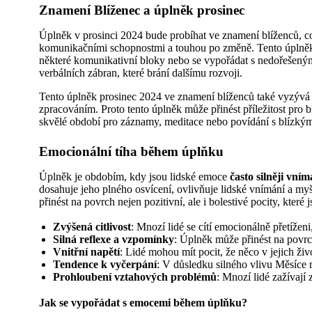
Znamení Blíženec a úplněk prosinec
Úplněk v prosinci 2024 bude probíhat ve znamení blíženců, co
komunikačními schopnostmi a touhou po změně. Tento úplněk p
některé komunikativní bloky nebo se vypořádat s nedořešenými
verbálních zábran, které brání dalšímu rozvoji.
Tento úplněk prosinec 2024 ve znamení blíženců také vyzývá 
zpracováním. Proto tento úplněk může přinést příležitost pro blí
skvělé období pro záznamy, meditace nebo povídání s blízkým
Emocionální tíha během úplňku
Úplněk je obdobím, kdy jsou lidské emoce
často silněji vní
dosahuje jeho plného osvícení, ovlivňuje lidské vnímání a myš
přinést na povrch nejen pozitivní, ale i bolestivé pocity, které
Zvýšená citlivost
: Mnozí lidé se cítí emocionálně přetížen
Silná reflexe a vzpomínky
: Úplněk může přinést na povrch
Vnitřní napětí
: Lidé mohou mít pocit, že něco v jejich živo
Tendence k vyčerpání
: V důsledku silného vlivu Měsíce 
Prohloubení vztahových problémů
: Mnozí lidé zažívají
Jak se vypořádat s emocemi během úplňku?