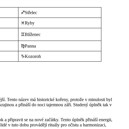
♐Střelec
♓Ryby
♊Blíženec
♍Panna
♑Kozoroh
jší. Tento název má historické kořeny, protože v minulosti byl
krajinou a přináší do noci tajemnou záři. Studený úplněk tak v
k a připravit se na nové začátky. Tento úplněk přináší energii,
lidé v tuto dobu provádějí rituály pro očistu a harmonizaci,