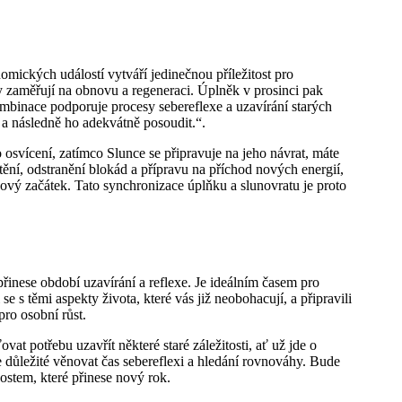
omických událostí vytváří jedinečnou příležitost pro
dy zaměřují na obnovu a regeneraci. Úplněk v prosinci pak
 kombinace podporuje procesy sebereflexe a uzavírání starých
a následně ho adekvátně posoudit.“.
svícení, zatímco Slunce se připravuje na jeho návrat, máte
tění, odstranění blokád a přípravu na příchod nových energií,
nový začátek. Tato synchronizace úplňku a slunovratu je proto
řinese období uzavírání a reflexe. Je ideálním časem pro
i se s těmi aspekty života, které vás již neobohacují, a připravili
pro osobní růst.
t potřebu uzavřít některé staré záležitosti, ať už jde o
e důležité věnovat čas sebereflexi a hledání rovnováhy. Bude
ostem, které přinese nový rok.