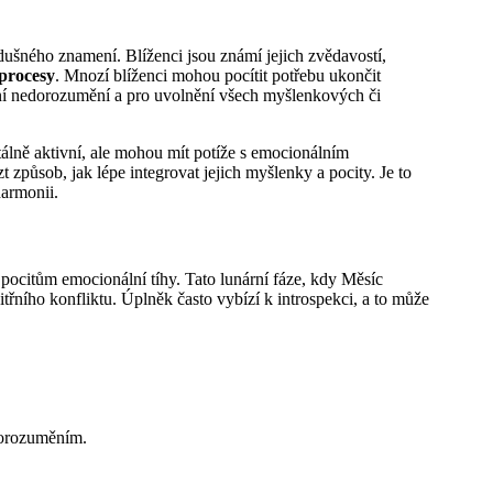
dušného znamení. Blíženci jsou známí jejich zvědavostí,
 procesy
. Mnozí blíženci mohou pocítit potřebu ukončit
nění nedorozumění a pro uvolnění všech myšlenkových či
álně aktivní, ale mohou mít potíže s emocionálním
zt způsob, jak lépe integrovat jejich myšlenky a pocity. Je to
harmonii.
 k pocitům emocionální tíhy. Tato lunární fáze, kdy Měsíc
řního konfliktu. Úplněk často vybízí k introspekci, a to může
edorozuměním.