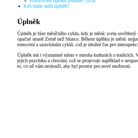
Pozorování úplňku prosinec 2024
Kdy bude další úplněk?
Úplněk
Úplněk je fáze měsíčního cyklu, kdy je měsíc zcela osvětlený s
opačné straně Země než Slunce. Během úplňku je měsíc nejjasněj
emocemi a uzavíráním cyklů, což je ideální čas pro introspekc
Úplněk má i významné místo v mnoha kulturách a tradicích. V ně
jejich psychiku a chování, což se projevuje například v nespavo
to, co už vám neslouží, aby byl prostor pro nové možnosti.