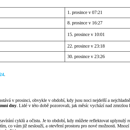
1. prosince v 07:21
8. prosince v 16:27
15. prosince v 10:01
22. prosince v 23:18
30. prosince v 23:26
24
.
tává v prosinci, obvykle v období, kdy jsou noci nejdelší a nejchladně
zimní dny
. Lidé v této době pozorovali, jak měsíc vychází nad zmrzlou 
vírání cyklů a očistu. Je to období, kdy můžete reflektovat uplynulý ro
 tím, co vám již neslouží, a otevření prostoru pro nové možnosti. Mnozí 