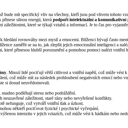
ž bude mít specifický vliv na všechny, kteří jsou pod vlivem tohoto vz
řinese silnou energii, která
podpoří intelektuální a komunikativní
 záležitostmi, které se týkají vztahů a informací. Je to čas pro vyjas
k hledání rovnováhy mezi myslí a emocemi. Blíženci bývají často ment
žence zaměřit se na to, jak zlepšit jejich emocionální inteligenci a nalé
i, které přinesou hlubší porozumění a pomohou pomoci nalézt vnitřní 
mány
. Mnozí lidé pociťují větší citlivost a vnitřní napětí, což může vést
lení, což může mít za následek prohloubení negativních emocí nebo vnit
 jste si dosud neuvědomovali.
i, snadno podléhají stresu nebo podráždění.
 neuzavřené záležitosti, staré rány nebo nevyřešené konflikty.
tě nefunguje, což vytváří vnitřní tlak a úzkost.
mohou někteří pociťovat fyzické i psychické vyčerpání.
 zvýšenou intenzitu v jejich vztazích, což může vést k hádkám nebo n