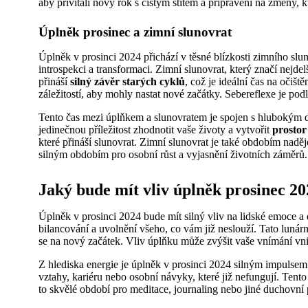
aby přivítali nový rok s čistým štítem a připravení na změny, k
Úplněk prosinec a zimní slunovrat
Úplněk v prosinci 2024 přichází v těsné blízkosti zimního slu
introspekci a transformaci. Zimní slunovrat, který značí nejde
přináší
silný závěr starých cyklů
, což je ideální čas na očiš
záležitostí, aby mohly nastat nové začátky. Sebereflexe je p
Tento čas mezi úplňkem a slunovratem je spojen s hlubokým d
jedinečnou příležitost zhodnotit vaše životy a vytvořit
prostor
které přináší slunovrat. Zimní slunovrat je také obdobím nadě
silným obdobím pro osobní růst a vyjasnění životních záměrů.
Jaký bude mít vliv úplněk prosinec 2
Úplněk v prosinci 2024 bude mít silný vliv na lidské emoce a 
bilancování a uvolnění všeho, co vám již neslouží. Tato lunár
se na nový začátek. Vliv úplňku může zvýšit vaše vnímání vnit
Z hlediska energie je úplněk v prosinci 2024 silným impulsem k
vztahy, kariéru nebo osobní návyky, které již nefungují. Tent
to skvělé období pro meditace, journaling nebo jiné duchovní