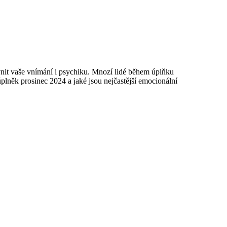
ivnit vaše vnímání i psychiku. Mnozí lidé během úplňku
úplněk prosinec 2024 a jaké jsou nejčastější emocionální