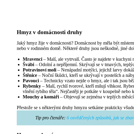
Hmyz v domácnosti druhy
Jaký hmyz žije v domácnosti? Domácnost by měla být místem č
nebo v rodinném domě. Některé druhy jsou neškodné, jiné dok
Mravenci
– Malí, ale vytrvalí. Často je najdete v kuchyni 
Švábi
– Odolní a nepříjemní. Skrývají se v tmavých, teplý
Potravinoví moli
– Nenápadní motýlci, jejichž larvy doká
Štěnice
– Noční škůdci, kteří se ukrývají v postelích a náby
Pavouci
– Technicky vzato nejde o hmyz, ale i tak jsou b
Rybenky
– Malí, rychlí tvorové, kteří milují vlhkost. R
vlnění rybího těla“. Nejčastěji je potkáte v koupelně nebo 
Mouchy a komáři
– Objevují se zejména v teplých měsícíc
Přestože se s některými druhy hmyzu setkáme prakticky všude,
Tip pro čtenáře:
6 osvědčených způsobů, jak se zbav