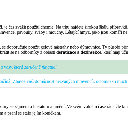
, je čas zvážit použití chemie. Na trhu najdete širokou škálu přípravků,
 mravence, pavouky, šváby i mouchy. Létající hmyz, jako jsou komáři n
ů, se doporučuje použít gelové nástrahy nebo dýmovnice. Ty působí pří
brátit se na odborníky z oblasti
deratizace a dezinsekce
, kteří mají úč
na vosy, která zaručeně funguje!
ačíná! Zbavte vaši domácnost nezvaných mravenců, octomilek i much 
ktury se zájmem o literaturu a umění. Ve svém volném čase ráda čte kni
a psaní se stalo jejím koníčkem.