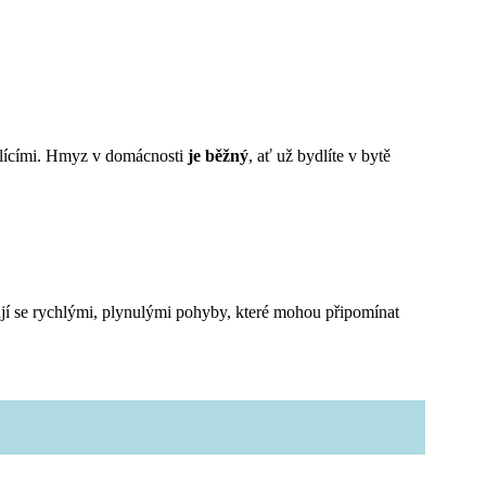
ydlícími. Hmyz v domácnosti
je běžný
, ať už bydlíte v bytě
jí se rychlými, plynulými pohyby, které mohou připomínat