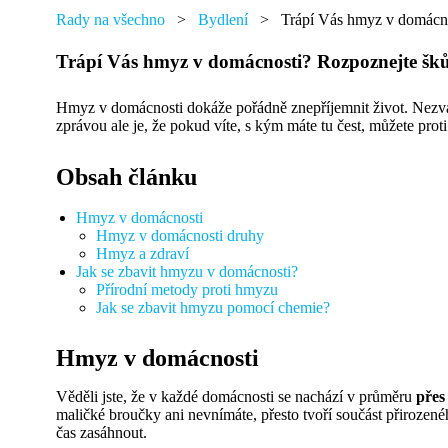
přáním,
najdete
Rady na všechno
>
Bydlení
>
Trápí Vás hmyz v domácnos
tu
od
Trápí Vás hmyz v domácnosti? Rozpoznejte škůd
každého
něco.
Hmyz v domácnosti dokáže pořádně znepříjemnit život. Nezvaní
zprávou ale je, že pokud víte, s kým máte tu čest, můžete prot
Obsah článku
Hmyz v domácnosti
Hmyz v domácnosti druhy
Hmyz a zdraví
Jak se zbavit hmyzu v domácnosti?
Přírodní metody proti hmyzu
Jak se zbavit hmyzu pomocí chemie?
Hmyz v domácnosti
Věděli jste, že v každé domácnosti se nachází v průměru
přes
maličké broučky ani nevnímáte, přesto tvoří součást přirozen
čas zasáhnout.