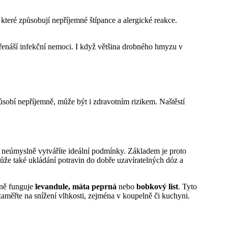
, které způsobují nepříjemné štípance a alergické reakce.
 přenáší infekční nemoci. I když většina drobného hmyzu v
sobí nepříjemně, může být i zdravotním rizikem. Naštěstí
 neúmyslně vytváříte ideální podmínky. Základem je proto
ůže také ukládání potravin do dobře uzavíratelných dóz a
rně funguje
levandule, máta peprná
nebo
bobkový list
. Tyto
aměřte na snížení vlhkosti, zejména v koupelně či kuchyni.