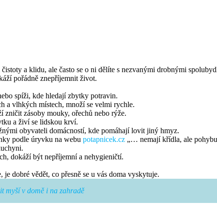
istoty a klidu, ale často se o ni dělíte s nezvanými drobnými spolub
áží pořádně znepříjemnit život.
nebo spíži, kde hledají zbytky potravin.
ch a vlhkých místech, množí se velmi rychle.
ží zničit zásoby mouky, ořechů nebo rýže.
tku a živí se lidskou krví.
ěžnými obyvateli domácností, kde pomáhají lovit jiný hmyz.
ybenky podle úryvku na webu
potapnicek.cz
„… nemají křídla, ale pohybu
kuchyni.
h, dokáží být nepříjemní a nehygieničtí.
 je dobré vědět, co přesně se u vás doma vyskytuje.
it myší v domě i na zahradě