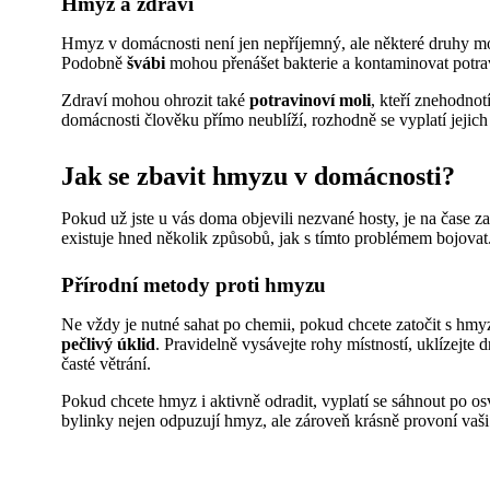
Hmyz a zdraví
Hmyz v domácnosti není jen nepříjemný, ale některé druhy mo
Podobně
švábi
mohou přenášet bakterie a kontaminovat potra
Zdraví mohou ohrozit také
potravinoví moli
, kteří znehodno
domácnosti člověku přímo neublíží, rozhodně se vyplatí jejic
Jak se zbavit hmyzu v domácnosti?
Pokud už jste u vás doma objevili nezvané hosty, je na čase 
existuje hned několik způsobů, jak s tímto problémem bojovat
Přírodní metody proti hmyzu
Ne vždy je nutné sahat po chemii, pokud chcete zatočit s hm
pečlivý úklid
. Pravidelně vysávejte rohy místností, uklízejt
časté větrání.
Pokud chcete hmyz i aktivně odradit, vyplatí se sáhnout po
bylinky nejen odpuzují hmyz, ale zároveň krásně provoní vaši