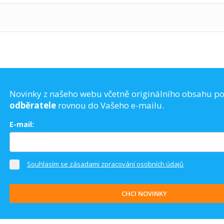
Novinky z našeho webu včetně originálního obsahu p
odběratele
rovnou do Vašeho e-mailu.
E-mail:
Souhlasím se zásadami zpracování osobních údajů
CHCI NOVINKY