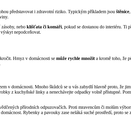
hou představovat i zdravotní riziko. Typickým příkladem jsou
štěnice
viny.
tí zásoby, nebo
klíšťata či komáři
, pokud se dostanou do interiéru. Ti
h výskyt nepodceňovat.
zakročit. Hmyz v domácnosti se
může rychle množit
a kromě toho, že pů
.
yzem v domácnosti. Mnoho škůdců se u vás zabydlí hlavně proto, že jim
e drobky z kuchyňské linky a nenechávejte odpadky volně přístupné. Pom
 osvědčených přírodních odpuzovačích. Proti mravencům či molům výbo
 domácnost. Rybenky a pavouky zase neláká suché prostředí, proto se z