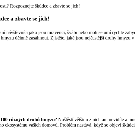
ti? Rozpoznejte škůdce a zbavte se jich!
ce a zbavte se jich!
 návštěvníci jako jsou mravenci, švábi nebo moli se umí rychle zabyd
i hmyzu účinně zasáhnout. Zjistěte, jaké jsou nejčastější druhy hmyzu v 
 100 různých druhů hmyzu
? Naštěstí většinu z nich ani nevidíte a m
ého ekosystému vašich domovů. Problém nastává, když se objeví škůdci,