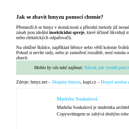
Jak se zbavit hmyzu pomocí chemie?
Přemnoží-li se hmyz v domácnosti a přírodní metody již nestačí
zásah jsou ideální
insekticidní spreje
, které účinně likvidují
nebo elektrických odpařovačů.
Na obtížné škůdce, například štěnice nebo větší kolonie šváb
Pokud si nevíte rady, nebo je zamoření rozsáhlé, není ostuda o
zbavit.
Mohlo by vás také zajímat:
Návod, jak vyrobit past 
Zdroje: hmyz.net –
Skupiny hmyzu
, kupi.cz –
Hmyzí sezóna z
Markéta Soukalová
Markéta Soukalová je studentka archite
Copywritingem se zabývá druhým rokem 