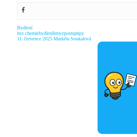
Bydlení
bez chemie
bydlení
hmyz
postup
tipy
11. července 2025
Markéta Soukalová