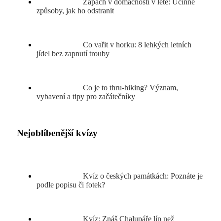
Zápach v domácnosti v létě: Účinné
způsoby, jak ho odstranit
Co vařit v horku: 8 lehkých letních
jídel bez zapnutí trouby
Co je to thru-hiking? Význam,
vybavení a tipy pro začátečníky
Nejoblíbenější kvízy
Kvíz o českých památkách: Poznáte je
podle popisu či fotek?
Kvíz: Znáš Chalupáře líp než