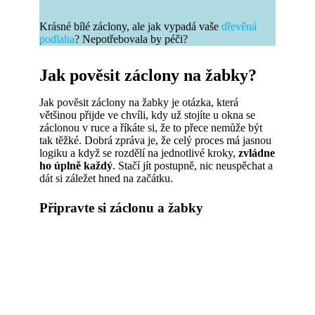
Krásné bílé záclony, ale jak vypadá vaše
dřevěná
podlaha
? Nepotřebovala by péči?
Jak pověsit záclony na žabky?
Jak pověsit záclony na žabky je otázka, která
většinou přijde ve chvíli, kdy už stojíte u okna se
záclonou v ruce a říkáte si, že to přece nemůže být
tak těžké. Dobrá zpráva je, že celý proces má jasnou
logiku a když se rozdělí na jednotlivé kroky,
zvládne
ho úplně každý
. Stačí jít postupně, nic neuspěchat a
dát si záležet hned na začátku.
Připravte si záclonu a žabky