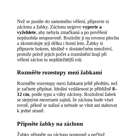
Než se pustíte do samotného věšení, připravte si
záclonu a žabky. Záclonu nejprve
vyperte a
vyžehlete
, aby nebyla zmačkaná a po pověšení
nepůsobila neupraveně. Rozložte ji na rovnou plochu
a zkontrolujte její délku i horní lem. Žabky si
připravte bokem, ideálně v dostatečném množství,
protože právě jejich počet a rozmístění hrají při
věšení záclon tu nejdůležitější roli.
Rozměřte rozestupy mezi žabkami
Rozměřte rozestupy mezi žabkami ještě předtím, než
je začnete připínat. Ideální vzdálenost je přibližně
8–
12 cm
, podle typu a váhy záclony. Rozložení žabek
se stejnými mezerami zajistí, že záclona bude viset
rovně, pěkně se nařasí a nebude se vlnit ani stahovat
k jedné straně.
Připněte žabky na záclonu
Žabky připněte na záclonu postupně a pečlivě,