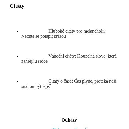
Citáty
Hluboké citáty pro melancholii:
Nechte se polapit krásou
Vánoční citáty: Kouzelná slova, která
zahřejí u srdce
Citáty o čase: Čas plyne, protéká naší
snahou být lepší
Odkazy