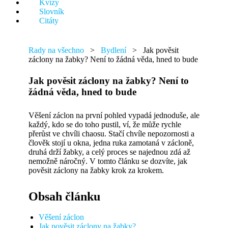
Kvízy
něco.
Slovník
Citáty
Rady na všechno
>
Bydlení
>
Jak pověsit
záclony na žabky? Není to žádná věda, hned to bude
Jak pověsit záclony na žabky? Není to
žádná věda, hned to bude
Věšení záclon na první pohled vypadá jednoduše, ale
každý, kdo se do toho pustil, ví, že může rychle
přerůst ve chvíli chaosu. Stačí chvíle nepozornosti a
člověk stojí u okna, jedna ruka zamotaná v zácloně,
druhá drží žabky, a celý proces se najednou zdá až
nemožně náročný. V tomto článku se dozvíte, jak
pověsit záclony na žabky krok za krokem.
Obsah článku
Věšení záclon
Jak pověsit záclony na žabky?