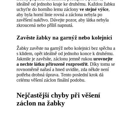
ideálně od jednoho kraje ke druhému. Každou žabku
uchyťte do horního lemu záclony
ve stejné výšce
,
aby byla horní linie rovná a záclona nebyla po
zavěšení nakřivo. Dávejte pozor, aby látka nebyla
zkroucená nebo příliš napnutá.
Zavěste žabky na garnýž nebo kolejnici
Žabky zavěste na garnýž nebo kolejnici bez spěchu a
s klidem, opět ideálně od jednoho konce k druhému.
Jakmile je zavěsíte, záclonu jemně rukou
urovnejte
a nechte látku přirozeně rozprostřít
. Díky tomu se
rovnoměrně nařasí a hned uvidíte, zda někde není
potřeba drobná úprava. Tento poslední krok dá
celému věšení záclon finální podobu.
Nejčastější chyby při věšení
záclon na žabky