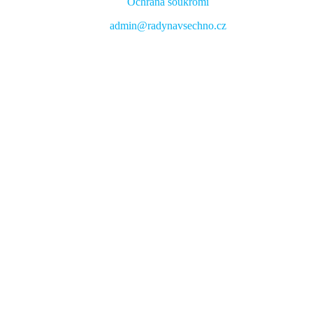
Ochrana soukromí
admin@radynavsechno.cz