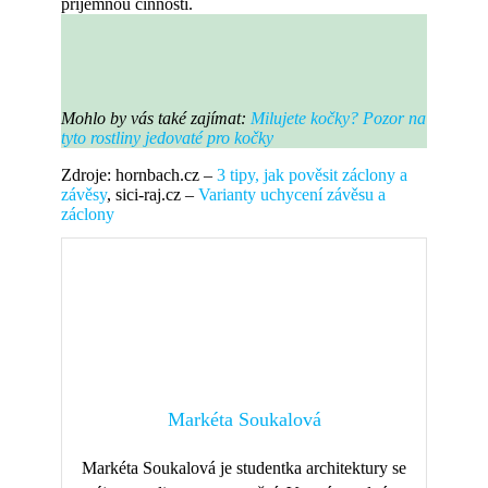
příjemnou činností.
Mohlo by vás také zajímat:
Milujete kočky? Pozor na
tyto rostliny jedovaté pro kočky
Zdroje: hornbach.cz –
3 tipy, jak pověsit záclony a
závěsy
, sici-raj.cz –
Varianty uchycení závěsu a
záclony
Markéta Soukalová
Markéta Soukalová je studentka architektury se