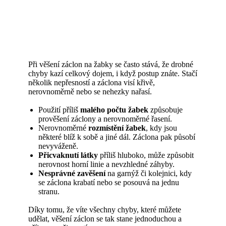
Při věšení záclon na žabky se často stává, že drobné
chyby kazí celkový dojem, i když postup znáte. Stačí
několik nepřesností a záclona visí křivě,
nerovnoměrně nebo se nehezky nařasí.
Použití příliš
malého počtu žabek
způsobuje
prověšení záclony a nerovnoměrné řasení.
Nerovnoměrné
rozmístění žabek
, kdy jsou
některé blíž k sobě a jiné dál. Záclona pak působí
nevyváženě.
Přicvaknutí látky
příliš hluboko, může způsobit
nerovnost horní linie a nevzhledné záhyby.
Nesprávné zavěšení
na garnýž či kolejnici, kdy
se záclona krabatí nebo se posouvá na jednu
stranu.
Díky tomu, že víte všechny chyby, které můžete
udělat, věšení záclon se tak stane jednoduchou a