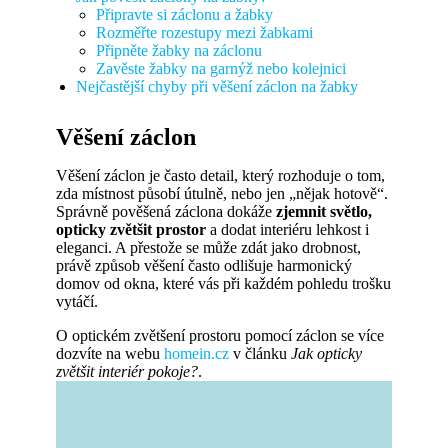
Připravte si záclonu a žabky
Rozměřte rozestupy mezi žabkami
Připněte žabky na záclonu
Zavěste žabky na garnýž nebo kolejnici
Nejčastější chyby při věšení záclon na žabky
Věšení záclon
Věšení záclon je často detail, který rozhoduje o tom,
zda místnost působí útulně, nebo jen „nějak hotově“.
Správně pověšená záclona dokáže
zjemnit světlo,
opticky zvětšit prostor
a dodat interiéru lehkost i
eleganci. A přestože se může zdát jako drobnost,
právě způsob věšení často odlišuje harmonický
domov od okna, které vás při každém pohledu trošku
vytáčí.
O optickém zvětšení prostoru pomocí záclon se více
dozvíte na webu
homein.cz
v článku
Jak opticky
zvětšit interiér pokoje?
.