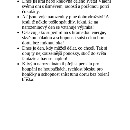
Dnes jsi král nebo královna celého světa! Vládni
svému dni s úsměvem, radostí a pořádnou porcí
čokolády.
Ať jsou tvoje narozeniny plné dobrodružství! A
jestli tě někdo pošle spát dřív, řekni, že na
narozeninový den se vztahuje výjimka!
Oslavuj jako superhrdina s hromadou energie,
skvělou náladou a schopností sníst celou horu
dortu bez mrknutí oka!
Dnes je den, kdy můžeš dělat, co chceš. Tak si
obuj ty nejkouzelnější ponožky, skoč do světa
fantazie a bav se naplno!
K tvým narozeninám ti přeji super sílu pro
houpání na houpačkách, rychlost blesku pro
honičky a schopnost sníst tunu dortu bez bolení
bříška!