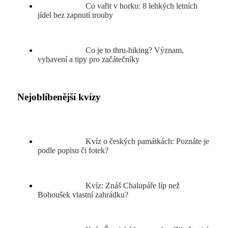
Co vařit v horku: 8 lehkých letních
jídel bez zapnutí trouby
Co je to thru-hiking? Význam,
vybavení a tipy pro začátečníky
Nejoblíbenější kvízy
Kvíz o českých památkách: Poznáte je
podle popisu či fotek?
Kvíz: Znáš Chalupáře líp než
Bohoušek vlastní zahrádku?