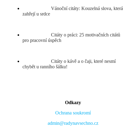
Vánoční citáty: Kouzelná slova, která
zahřejí u srdce
Citáty o práci: 25 motivačních citátů
pro pracovní úspěch
Citáty o kávě a o čaji, které nesmí
chybět u ranního šálku!
Odkazy
Ochrana soukromí
admin@radynavsechno.cz