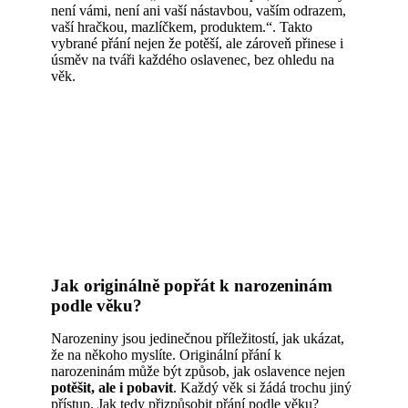
není vámi, není ani vaší nástavbou, vaším odrazem,
vaší hračkou, mazlíčkem, produktem.“. Takto
vybrané přání nejen že potěší, ale zároveň přinese i
úsměv na tváři každého oslavenec, bez ohledu na
věk.
Jak originálně popřát k narozeninám
podle věku?
Narozeniny jsou jedinečnou příležitostí, jak ukázat,
že na někoho myslíte. Originální přání k
narozeninám může být způsob, jak oslavence nejen
potěšit, ale i pobavit
. Každý věk si žádá trochu jiný
přístup. Jak tedy přizpůsobit přání podle věku?