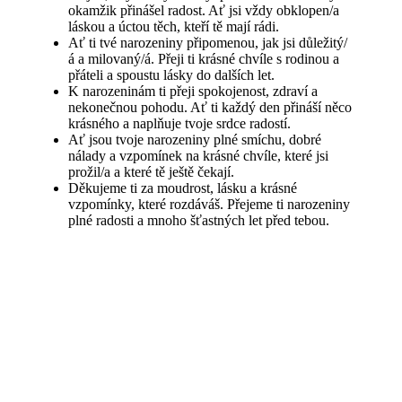
okamžik přinášel radost. Ať jsi vždy obklopen/a
láskou a úctou těch, kteří tě mají rádi.
Ať ti tvé narozeniny připomenou, jak jsi důležitý/
á a milovaný/á. Přeji ti krásné chvíle s rodinou a
přáteli a spoustu lásky do dalších let.
K narozeninám ti přeji spokojenost, zdraví a
nekonečnou pohodu. Ať ti každý den přináší něco
krásného a naplňuje tvoje srdce radostí.
Ať jsou tvoje narozeniny plné smíchu, dobré
nálady a vzpomínek na krásné chvíle, které jsi
prožil/a a které tě ještě čekají.
Děkujeme ti za moudrost, lásku a krásné
vzpomínky, které rozdáváš. Přejeme ti narozeniny
plné radosti a mnoho šťastných let před tebou.