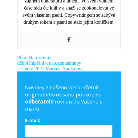
zájmem o literaturu a umění. Ve svém volném
čase ráda čte knihy a snaží se zdokonalovat ve
svém vlastním psaní. Copywritingem se zabývá
druhým rokem a psaní se stalo jejím koníčkem.
Přání
Narozeniny
děti
přání
přání k narozeninám
tipy
5. února 2025
Markéta Soukalová
Novinky z našeho webu včetně
originálního obsahu pouze pro
odběratele
rovnou do Vašeho e-
mailu.
E-mail: