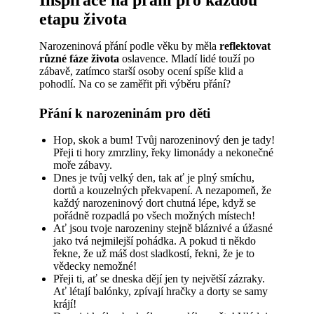
etapu života
Narozeninová přání podle věku by měla
reflektovat
různé fáze života
oslavence. Mladí lidé touží po
zábavě, zatímco starší osoby ocení spíše klid a
pohodlí. Na co se zaměřit při výběru přání?
Přání k narozeninám pro děti
Hop, skok a bum! Tvůj narozeninový den je tady!
Přeji ti hory zmrzliny, řeky limonády a nekonečné
moře zábavy.
Dnes je tvůj velký den, tak ať je plný smíchu,
dortů a kouzelných překvapení. A nezapomeň, že
každý narozeninový dort chutná lépe, když se
pořádně rozpadlá po všech možných místech!
Ať jsou tvoje narozeniny stejně bláznivé a úžasné
jako tvá nejmilejší pohádka. A pokud ti někdo
řekne, že už máš dost sladkostí, řekni, že je to
vědecky nemožné!
Přeji ti, ať se dneska dějí jen ty největší zázraky.
Ať létají balónky, zpívají hračky a dorty se samy
krájí!