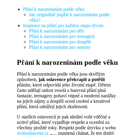
Přání k narozeninám podle věku
Jak originálně popřát k narozeninám podle
věku?
Inspirace na přání pro každou etapu života
Přání k narozeninám pro děti
Přání k narozeninám pro teenagery
Přání k narozeninám pro dospělé
Přání k narozeninám pro seniory
Přání k narozeninám podle věku
Přání k narozeninám podle věku jsou skvělým
způsobem,
jak oslavence překvapit a potěšit
přáním, které odpovídá jeho životní etapě. Dětem
často udělají radost veselá a barevná přání plná
fantazie, teenagery pobaví vtipné a moderní narážky
na jejich zájmy a dospělí ocení osobní a kreativní
přání, která odrážejí jejich zkušenosti.
U starších oslavenců je pak ideální volit vděčné a
uctivé přání, které vyjadřuje respekt a ocenění za
všechny prožité roky. Respekt podle úryvku z webu
svobodauceni.cz
„… znamená chápat, že ten druhý