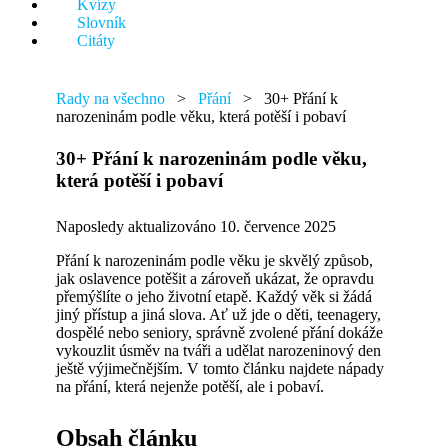
Kvízy
něco.
Slovník
Citáty
Rady na všechno
>
Přání
>
30+ Přání k
narozeninám podle věku, která potěší i pobaví
30+ Přání k narozeninám podle věku,
která potěší i pobaví
Naposledy aktualizováno 10. července 2025
Přání k narozeninám podle věku je skvělý způsob,
jak oslavence potěšit a zároveň ukázat, že opravdu
přemýšlíte o jeho životní etapě. Každý věk si žádá
jiný přístup a jiná slova. Ať už jde o děti, teenagery,
dospělé nebo seniory, správně zvolené přání dokáže
vykouzlit úsměv na tváři a udělat narozeninový den
ještě výjimečnějším. V tomto článku najdete nápady
na přání, která nejenže potěší, ale i pobaví.
Obsah článku