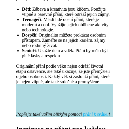
Děti
: Zábava a kreativita jsou klíčem. Použijte
vtipné a barevné přání, které odráží jejich zájmy.
Teenageři
: Mladí lidé ocení přání, které je
moderní a cool. Využijte jejich oblíbené aktivity
nebo technologie.
Dospělí
: Originalitu můžete prokázat osobním
přístupem. Zaměřte se na jejich kariéru, zájmy
nebo rodinný život.
Senioři
: Ukažte úctu a vděk. Přání by mělo být
plné lásky a respektu.
Originální přání podle věku nejen odráží životní
etapu oslavence, ale také ukazuje, že jste přemýšleli
o jeho osobnosti. Každý věk si zaslouží přání, které
je nejen vtipné, ale také srdečné a promyšlené.
Popřejte také vašim blízkým pomocí
přání k svátku
!
Inspirace na přání pro každou