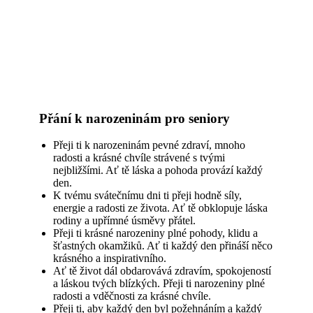
Přání k narozeninám pro seniory
Přeji ti k narozeninám pevné zdraví, mnoho
radosti a krásné chvíle strávené s tvými
nejbližšími. Ať tě láska a pohoda provází každý
den.
K tvému svátečnímu dni ti přeji hodně síly,
energie a radosti ze života. Ať tě obklopuje láska
rodiny a upřímné úsměvy přátel.
Přeji ti krásné narozeniny plné pohody, klidu a
šťastných okamžiků. Ať ti každý den přináší něco
krásného a inspirativního.
Ať tě život dál obdarovává zdravím, spokojeností
a láskou tvých blízkých. Přeji ti narozeniny plné
radosti a vděčnosti za krásné chvíle.
Přeji ti, aby každý den byl požehnáním a každý