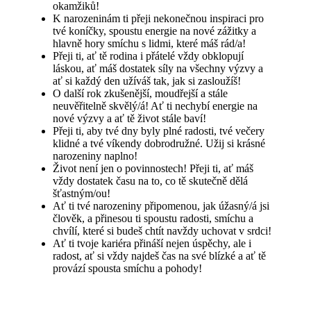
okamžiků!
K narozeninám ti přeji nekonečnou inspiraci pro
tvé koníčky, spoustu energie na nové zážitky a
hlavně hory smíchu s lidmi, které máš rád/a!
Přeji ti, ať tě rodina i přátelé vždy obklopují
láskou, ať máš dostatek síly na všechny výzvy a
ať si každý den užíváš tak, jak si zasloužíš!
O další rok zkušenější, moudřejší a stále
neuvěřitelně skvělý/á! Ať ti nechybí energie na
nové výzvy a ať tě život stále baví!
Přeji ti, aby tvé dny byly plné radosti, tvé večery
klidné a tvé víkendy dobrodružné. Užij si krásné
narozeniny naplno!
Život není jen o povinnostech! Přeji ti, ať máš
vždy dostatek času na to, co tě skutečně dělá
šťastným/ou!
Ať ti tvé narozeniny připomenou, jak úžasný/á jsi
člověk, a přinesou ti spoustu radosti, smíchu a
chvílí, které si budeš chtít navždy uchovat v srdci!
Ať ti tvoje kariéra přináší nejen úspěchy, ale i
radost, ať si vždy najdeš čas na své blízké a ať tě
provází spousta smíchu a pohody!