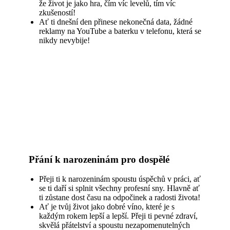
že život je jako hra, čím víc levelů, tím víc
zkušeností!
Ať ti dnešní den přinese nekonečná data, žádné
reklamy na YouTube a baterku v telefonu, která se
nikdy nevybije!
Přání k narozeninám pro dospělé
Přeji ti k narozeninám spoustu úspěchů v práci, ať
se ti daří si splnit všechny profesní sny. Hlavně ať
ti zůstane dost času na odpočinek a radosti života!
Ať je tvůj život jako dobré víno, které je s
každým rokem lepší a lepší. Přeji ti pevné zdraví,
skvělá přátelství a spoustu nezapomenutelných