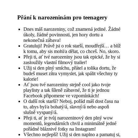
Přání k narozeninám pro teenagery
Dnes máš narozeniny, což znamená jediné. Žádné
úkoly, žádné povinnosti, jen hory dortu a
nekonečná zábava!
Gratuluji! Právě jsi o rok starší, moudřejší… a blíž
k tomu, aby sis mohl/a dělat, co chceš. No, skoro.
Přeji ti, ať tvé narozeniny jsou tak epické, že by si
zasloužily vlastní filmový trailer!
Užij si den plný smíchu, přátel a tolika dortu, že
budeš muset zítra vymyslet, jak spálit všechny ty
kalorie!
Ať jsou tvé narozeniny stejně cool jako tvoje
playlisty a tak šíleně zábavné, že ti je jednou
Facebook připomene ve vzpomínkách!
O další rok starší? Neboj, pořád máš dost času na
to, abys byl/a bohatý/á, slavný/á nebo aspoň
slušně vyspaný/á.
Přeji ti, ať je tvůj narozeninový den plný wow
momentů, legendárních chvil a minimálně jedné
pořádné bláznivé fotky na Instagram!
Všechno nejlepší! Užij si den naplno a pamatuj si,