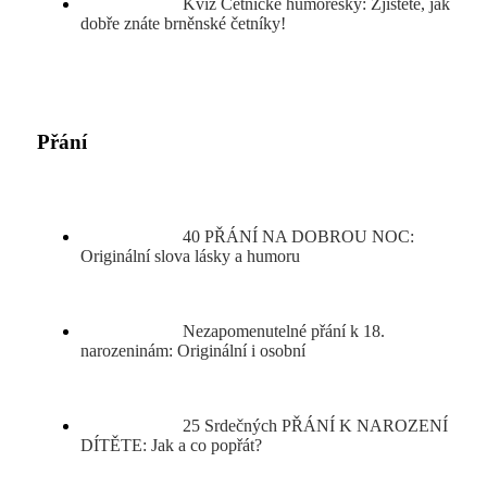
Kvíz Četnické humoresky: Zjistěte, jak
dobře znáte brněnské četníky!
Přání
40 PŘÁNÍ NA DOBROU NOC:
Originální slova lásky a humoru
Nezapomenutelné přání k 18.
narozeninám: Originální i osobní
25 Srdečných PŘÁNÍ K NAROZENÍ
DÍTĚTE: Jak a co popřát?