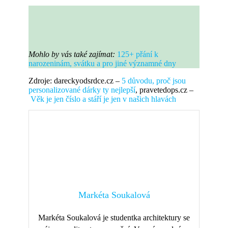
Mohlo by vás také zajímat:
125+ přání k
narozeninám, svátku a pro jiné významné dny
Zdroje: dareckyodsrdce.cz –
5 důvodu, proč jsou
personalizované dárky ty nejlepší
, pravetedops.cz –
Věk je jen číslo a stáří je jen v našich hlavách
Markéta Soukalová
Markéta Soukalová je studentka architektury se