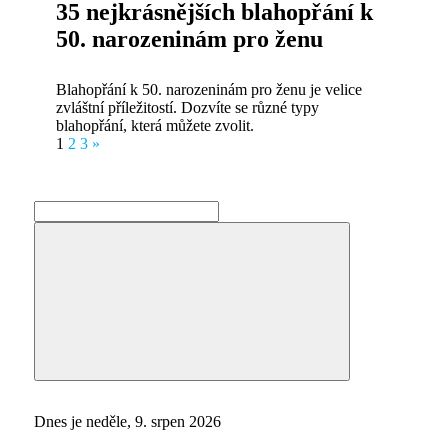
35 nejkrásnějších blahopřání k
50. narozeninám pro ženu
Blahopřání k 50. narozeninám pro ženu je velice
zvláštní příležitostí. Dozvíte se různé typy
blahopřání, která můžete zvolit.
Stránkování
Next
1
2
3
»
Posts
příspěvků
Search
for:
Search
Dnes je neděle, 9. srpen 2026