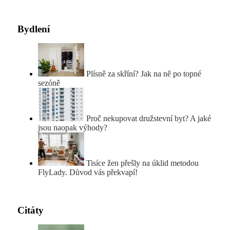
Bydlení
Plísně za skříní? Jak na ně po topné
sezóně
Proč nekupovat družstevní byt? A jaké
jsou naopak výhody?
Tisíce žen přešly na úklid metodou
FlyLady. Důvod vás překvapí!
Citáty