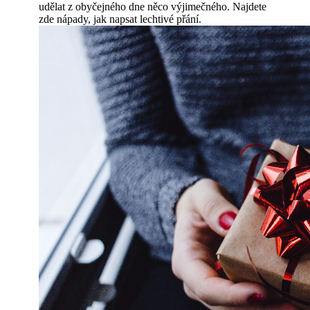
udělat z obyčejného dne něco výjimečného. Najdete
zde nápady, jak napsat lechtivé přání.