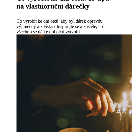
na vlastnoruční dárečky
Co vyrobit ke dni otců, aby byl dárek opravdu
výjimečný a z lásky? Inspirujte se a zjistěte, co
všechno se dá ke dni otců vytvořit.