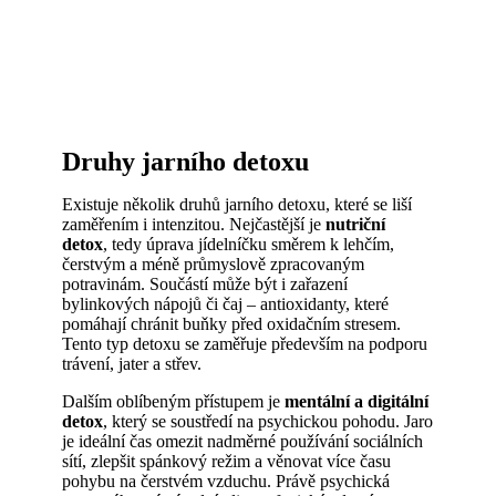
Druhy jarního detoxu
Existuje několik druhů jarního detoxu, které se liší
zaměřením i intenzitou. Nejčastější je
nutriční
detox
, tedy úprava jídelníčku směrem k lehčím,
čerstvým a méně průmyslově zpracovaným
potravinám. Součástí může být i zařazení
bylinkových nápojů či čaj – antioxidanty, které
pomáhají chránit buňky před oxidačním stresem.
Tento typ detoxu se zaměřuje především na podporu
trávení, jater a střev.
Dalším oblíbeným přístupem je
mentální a digitální
detox
, který se soustředí na psychickou pohodu. Jaro
je ideální čas omezit nadměrné používání sociálních
sítí, zlepšit spánkový režim a věnovat více času
pohybu na čerstvém vzduchu. Právě psychická