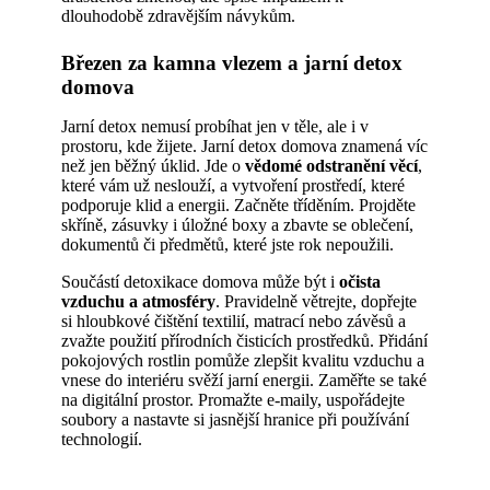
dlouhodobě zdravějším návykům.
Březen za kamna vlezem a jarní detox
domova
Jarní detox nemusí probíhat jen v těle, ale i v
prostoru, kde žijete. Jarní detox domova znamená víc
než jen běžný úklid. Jde o
vědomé odstranění věcí
,
které vám už neslouží, a vytvoření prostředí, které
podporuje klid a energii. Začněte tříděním. Projděte
skříně, zásuvky i úložné boxy a zbavte se oblečení,
dokumentů či předmětů, které jste rok nepoužili.
Součástí detoxikace domova může být i
očista
vzduchu a atmosféry
. Pravidelně větrejte, dopřejte
si hloubkové čištění textilií, matrací nebo závěsů a
zvažte použití přírodních čisticích prostředků. Přidání
pokojových rostlin pomůže zlepšit kvalitu vzduchu a
vnese do interiéru svěží jarní energii. Zaměřte se také
na digitální prostor. Promažte e-maily, uspořádejte
soubory a nastavte si jasnější hranice při používání
technologií.