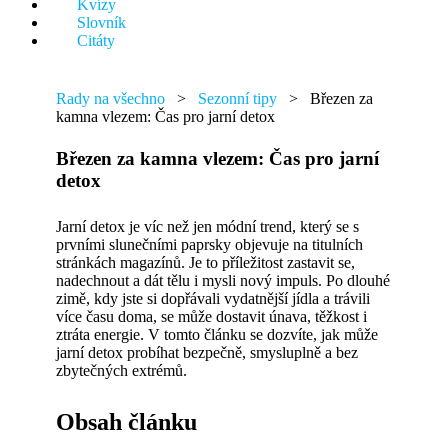
Kvízy
něco.
Slovník
Citáty
Rady na všechno
>
Sezonní tipy
>
Březen za
kamna vlezem: Čas pro jarní detox
Březen za kamna vlezem: Čas pro jarní
detox
Jarní detox je víc než jen módní trend, který se s
prvními slunečními paprsky objevuje na titulních
stránkách magazínů. Je to příležitost zastavit se,
nadechnout a dát tělu i mysli nový impuls. Po dlouhé
zimě, kdy jste si dopřávali vydatnější jídla a trávili
více času doma, se může dostavit únava, těžkost i
ztráta energie. V tomto článku se dozvíte, jak může
jarní detox probíhat bezpečně, smysluplně a bez
zbytečných extrémů.
Obsah článku