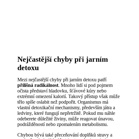
Nejčastější chyby při jarním
detoxu
Mezi nejčastější chyby při jarním detoxu patří
přílišná radikálnost
. Mnoho lidí si pod pojmem
očista představí hladovku, šťávové kúry nebo
extrémní omezení kalorií. Takový přístup však může
tělo spíše oslabit než podpořit. Organismus má
vlastní detoxikační mechanismy, především játra a
ledviny, které fungují nepřetržitě. Pokud mu náhle
odeberete důležité živiny, může reagovat únavou,
podrážděností nebo zpomalením metabolismu.
Chybou bývá také přeceňování doplňků stravy a