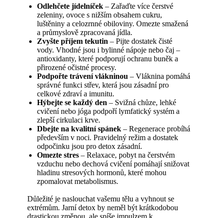
Odlehčete jídelníček
– Zařaďte více čerstvé
zeleniny, ovoce s nižším obsahem cukru,
luštěniny a celozrnné obiloviny. Omezte smažená
a průmyslově zpracovaná jídla.
Zvyšte příjem tekutin
– Pijte dostatek čisté
vody. Vhodné jsou i bylinné nápoje nebo čaj –
antioxidanty, které podporují ochranu buněk a
přirozené očistné procesy.
Podpořte trávení vlákninou
– Vláknina pomáhá
správné funkci střev, která jsou zásadní pro
celkové zdraví a imunitu.
Hýbejte se každý den
– Svižná chůze, lehké
cvičení nebo jóga podpoří lymfatický systém a
zlepší cirkulaci krve.
Dbejte na kvalitní spánek
– Regenerace probíhá
především v noci. Pravidelný režim a dostatek
odpočinku jsou pro detox zásadní.
Omezte stres
– Relaxace, pobyt na čerstvém
vzduchu nebo dechová cvičení pomáhají snižovat
hladinu stresových hormonů, které mohou
zpomalovat metabolismus.
Důležité je naslouchat vašemu tělu a vyhnout se
extrémům. Jarní detox by neměl být krátkodobou
drastickou změnou, ale spíše impulzem k