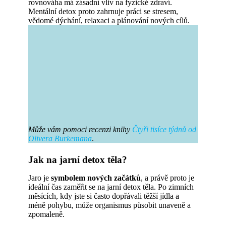
rovnováha má zásadní vliv na fyzické zdraví.
Mentální detox proto zahrnuje práci se stresem,
vědomé dýchání, relaxaci a plánování nových cílů.
Může vám pomoci recenzi knihy
Čtyři tisíce týdnů od
Olivera Burkemana
.
Jak na jarní detox těla?
Jaro je
symbolem nových začátků
, a právě proto je
ideální čas zaměřit se na jarní detox těla. Po zimních
měsících, kdy jste si často dopřávali těžší jídla a
méně pohybu, může organismus působit unaveně a
zpomaleně.