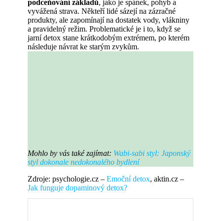
podceňování základů
, jako je spánek, pohyb a
vyvážená strava. Někteří lidé sázejí na zázračné
produkty, ale zapomínají na dostatek vody, vlákniny
a pravidelný režim. Problematické je i to, když se
jarní detox stane krátkodobým extrémem, po kterém
následuje návrat ke starým zvykům.
Mohlo by vás také zajímat:
Wabi-sabi styl: Japonský
styl dokonale nedokonalého bydlení
Zdroje: psychologie.cz –
Emoční detox
, aktin.cz –
Jak funguje dopaminový detox?