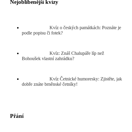
Nejoblíbenější kvízy
Kvíz o českých památkách: Poznáte je
podle popisu či fotek?
Kvíz: Znáš Chalupáře líp než
Bohoušek vlastní zahrádku?
Kvíz Četnické humoresky: Zjistěte, jak
dobře znáte brněnské četníky!
Přání