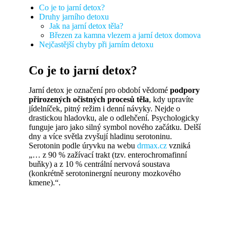
Co je to jarní detox?
Druhy jarního detoxu
Jak na jarní detox těla?
Březen za kamna vlezem a jarní detox domova
Nejčastější chyby při jarním detoxu
Co je to jarní detox?
Jarní detox je označení pro období vědomé
podpory
přirozených očistných procesů těla
, kdy upravíte
jídelníček, pitný režim i denní návyky. Nejde o
drastickou hladovku, ale o odlehčení. Psychologicky
funguje jaro jako silný symbol nového začátku. Delší
dny a více světla zvyšují hladinu serotoninu.
Serotonin podle úryvku na webu
drmax.cz
vzniká
„… z 90 % zažívací trakt (tzv. enterochromafinní
buňky) a z 10 % centrální nervová soustava
(konkrétně serotoninergní neurony mozkového
kmene).“.