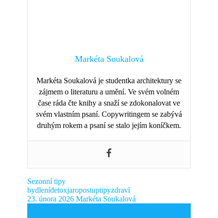
Markéta Soukalová
Markéta Soukalová je studentka architektury se
zájmem o literaturu a umění. Ve svém volném
čase ráda čte knihy a snaží se zdokonalovat ve
svém vlastním psaní. Copywritingem se zabývá
druhým rokem a psaní se stalo jejím koníčkem.
Sezonní tipy
bydlení
detox
jaro
postup
tipy
zdraví
23. února 2026
Markéta Soukalová