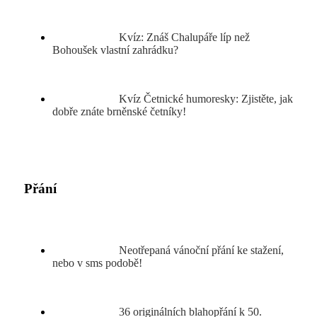
Kvíz: Znáš Chalupáře líp než
Bohoušek vlastní zahrádku?
Kvíz Četnické humoresky: Zjistěte, jak
dobře znáte brněnské četníky!
Přání
Neotřepaná vánoční přání ke stažení,
nebo v sms podobě!
36 originálních blahopřání k 50.