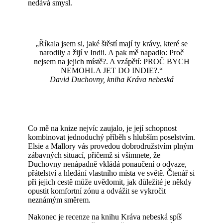
nedává smysl.
„Říkala jsem si, jaké štěstí mají ty krávy, které se
narodily a žijí v Indii. A pak mě napadlo: Proč
nejsem na jejich místě?. A vzápětí: PROČ BYCH
NEMOHLA JET DO INDIE?.“
David Duchovny, kniha Kráva nebeská
Co mě na knize nejvíc zaujalo, je její schopnost
kombinovat jednoduchý příběh s hlubším poselstvím.
Elsie a Mallory vás provedou dobrodružstvím plným
zábavných situací, přičemž si všimnete, že
Duchovny nenápadně vkládá ponaučení o odvaze,
přátelství a hledání vlastního místa ve světě. Čtenář si
při jejich cestě může uvědomit, jak důležité je někdy
opustit komfortní zónu a odvážit se vykročit
neznámým směrem.
Nakonec je recenze na knihu Kráva nebeská spíš