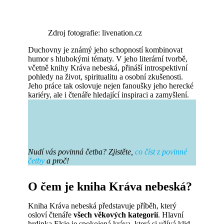
Zdroj fotografie: livenation.cz
Duchovny je známý jeho schopností kombinovat
humor s hlubokými tématy. V jeho literární tvorbě,
včetně knihy Kráva nebeská, přináší introspektivní
pohledy na život, spiritualitu a osobní zkušenosti.
Jeho práce tak oslovuje nejen fanoušky jeho herecké
kariéry, ale i čtenáře hledající inspiraci a zamyšlení.
Nudí vás povinná četba? Zjistěte,
co číst z povinné
četby
a proč!
O čem je kniha Kráva nebeská?
Kniha Kráva nebeská představuje příběh, který
osloví čtenáře
všech věkových kategorií
. Hlavní
hrdinka Elsie je spokojená kráva, která si užívá klid