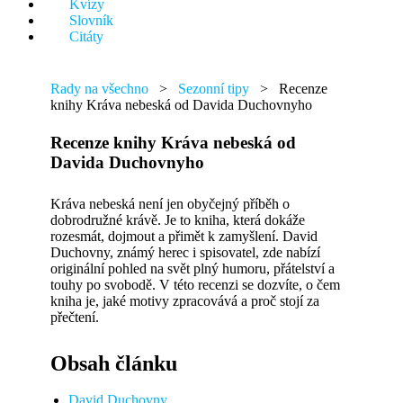
Kvízy
něco.
Slovník
Citáty
Rady na všechno
>
Sezonní tipy
>
Recenze
knihy Kráva nebeská od Davida Duchovnyho
Recenze knihy Kráva nebeská od
Davida Duchovnyho
Kráva nebeská není jen obyčejný příběh o
dobrodružné krávě. Je to kniha, která dokáže
rozesmát, dojmout a přimět k zamyšlení. David
Duchovny, známý herec i spisovatel, zde nabízí
originální pohled na svět plný humoru, přátelství a
touhy po svobodě. V této recenzi se dozvíte, o čem
kniha je, jaké motivy zpracovává a proč stojí za
přečtení.
Obsah článku
David Duchovny