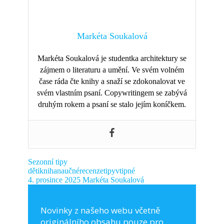
Markéta Soukalová
Markéta Soukalová je studentka architektury se
zájmem o literaturu a umění. Ve svém volném
čase ráda čte knihy a snaží se zdokonalovat ve
svém vlastním psaní. Copywritingem se zabývá
druhým rokem a psaní se stalo jejím koníčkem.
Sezonní tipy
děti
kniha
naučné
recenze
tipy
vtipné
4. prosince 2025
Markéta Soukalová
Novinky z našeho webu včetně
originálního obsahu pouze pro