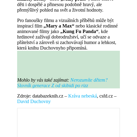
děti i dospělé a přinesou podobně hravý, ale
přemýšlivý pohled na svět a životní hodnoty.
Pro fanoušky filmu a vizuálních příběhů může být
inspirací film
„Mary a Max“
nebo klasické rodinné
animované filmy jako
„Kung Fu Panda“
, kde
hrdinové zažívají dobrodružství, učí se odvaze a
přátelství a zároveň si zachovávají humor a lehkost,
která knihu Duchovnyho připomíná.
Mohlo by vás také zajímat:
Nerozumíte dětem?
Slovník generace Z od skibidi po rizz
Zdroje: databazeknih.cz –
Kráva nebeská
, csfd.cz –
David Duchovny