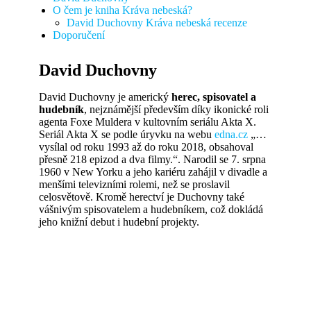
O čem je kniha Kráva nebeská?
David Duchovny Kráva nebeská recenze
Doporučení
David Duchovny
David Duchovny je americký
herec, spisovatel a
hudebník
, nejznámější především díky ikonické roli
agenta Foxe Muldera v kultovním seriálu Akta X.
Seriál Akta X se podle úryvku na webu
edna.cz
„…
vysílal od roku 1993 až do roku 2018, obsahoval
přesně 218 epizod a dva filmy.“. Narodil se 7. srpna
1960 v New Yorku a jeho kariéru zahájil v divadle a
menšími televizními rolemi, než se proslavil
celosvětově. Kromě herectví je Duchovny také
vášnivým spisovatelem a hudebníkem, což dokládá
jeho knižní debut i hudební projekty.