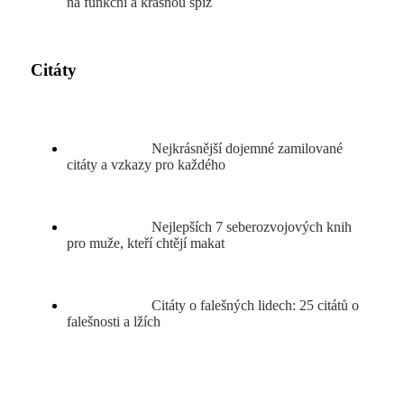
na funkční a krásnou spíž
Citáty
Nejkrásnější dojemné zamilované
citáty a vzkazy pro každého
Nejlepších 7 seberozvojových knih
pro muže, kteří chtějí makat
Citáty o falešných lidech: 25 citátů o
falešnosti a lžích