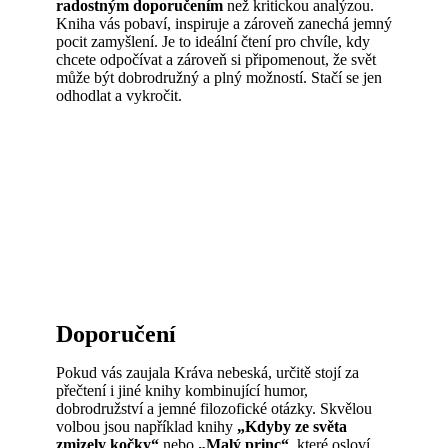
radostným doporučením
než kritickou analýzou.
Kniha vás pobaví, inspiruje a zároveň zanechá jemný
pocit zamyšlení. Je to ideální čtení pro chvíle, kdy
chcete odpočívat a zároveň si připomenout, že svět
může být dobrodružný a plný možností. Stačí se jen
odhodlat a vykročit.
Doporučení
Pokud vás zaujala Kráva nebeská, určitě stojí za
přečtení i jiné knihy kombinující humor,
dobrodružství a jemné filozofické otázky. Skvělou
volbou jsou například knihy
„Kdyby ze světa
zmizely kočky“
nebo
„Malý princ“
, které osloví