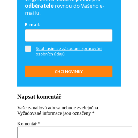
odběratele
rovnou do Vašeho e-
mailu.
E-mail:
Souhlasím se zásadami zpracování
osobních údajů
CHCI NOVINKY
Napsat komentář
Vaše e-mailová adresa nebude zveřejněna.
Vyžadované informace jsou označeny
*
Komentář
*