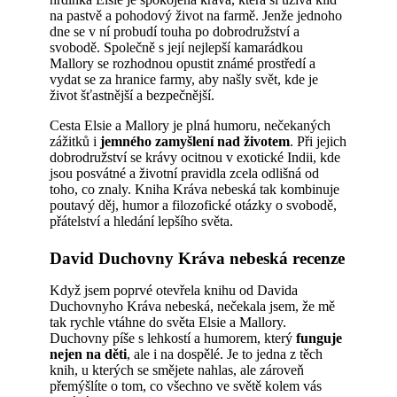
na pastvě a pohodový život na farmě. Jenže jednoho
dne se v ní probudí touha po dobrodružství a
svobodě. Společně s její nejlepší kamarádkou
Mallory se rozhodnou opustit známé prostředí a
vydat se za hranice farmy, aby našly svět, kde je
život šťastnější a bezpečnější.
Cesta Elsie a Mallory je plná humoru, nečekaných
zážitků i
jemného zamyšlení nad životem
. Při jejich
dobrodružství se krávy ocitnou v exotické Indii, kde
jsou posvátné a životní pravidla zcela odlišná od
toho, co znaly. Kniha Kráva nebeská tak kombinuje
poutavý děj, humor a filozofické otázky o svobodě,
přátelství a hledání lepšího světa.
David Duchovny Kráva nebeská recenze
Když jsem poprvé otevřela knihu od Davida
Duchovnyho Kráva nebeská, nečekala jsem, že mě
tak rychle vtáhne do světa Elsie a Mallory.
Duchovny píše s lehkostí a humorem, který
funguje
nejen na děti
, ale i na dospělé. Je to jedna z těch
knih, u kterých se smějete nahlas, ale zároveň
přemýšlíte o tom, co všechno ve světě kolem vás