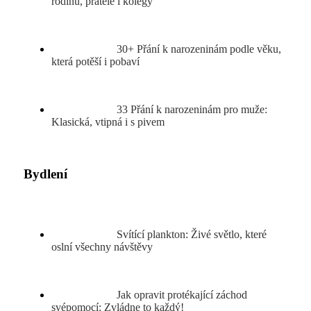
rodinu, přátele i kolegy
30+ Přání k narozeninám podle věku,
která potěší i pobaví
33 Přání k narozeninám pro muže:
Klasická, vtipná i s pivem
Bydlení
Svítící plankton: Živé světlo, které
oslní všechny návštěvy
Jak opravit protékající záchod
svépomocí: Zvládne to každý!