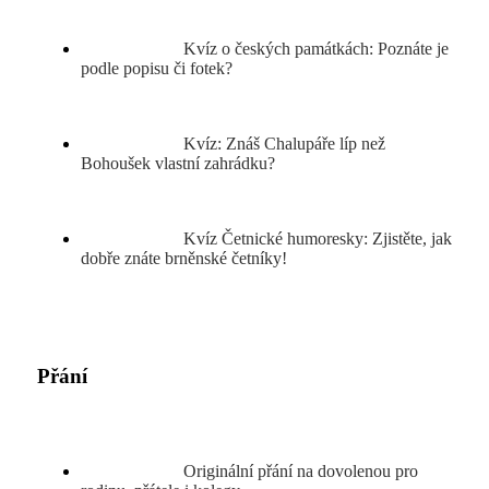
Kvíz o českých památkách: Poznáte je
podle popisu či fotek?
Kvíz: Znáš Chalupáře líp než
Bohoušek vlastní zahrádku?
Kvíz Četnické humoresky: Zjistěte, jak
dobře znáte brněnské četníky!
Přání
Originální přání na dovolenou pro