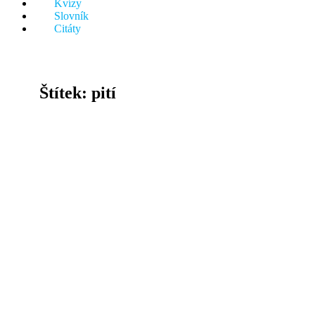
Kvízy
něco.
Slovník
Citáty
Štítek:
pití