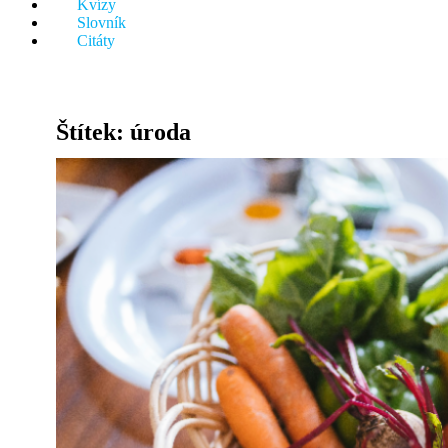
Kvízy
něco.
Slovník
Citáty
Štítek:
úroda