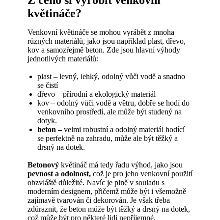
Z čeho si vyrobit venkovní
květináče?
Venkovní květináče se mohou vyrábět z mnoha
různých materiálů, jako jsou například plast, dřevo,
kov a samozřejmě beton. Zde jsou hlavní výhody
jednotlivých materiálů:
plast – levný, lehký, odolný vůči vodě a snadno
se čistí
dřevo – přírodní a ekologický materiál
kov – odolný vůči vodě a větru, dobře se hodí do
venkovního prostředí, ale může být studený na
dotyk.
beton –
velmi robustní a odolný materiál hodící
se perfektně na zahradu, může ale být těžký a
drsný na dotek.
Betonový
květináč má tedy řadu výhod, jako jsou
pevnost a odolnost,
což je pro jeho venkovní použití
obzvláště důležité. Navíc je plně v souladu s
moderním designem, přičemž může být i všemožně
zajímavě tvarován či dekorován. Je však třeba
zdůraznit, že beton může být těžký a drsný na dotek,
což může být pro některé lidi nepříjemné.