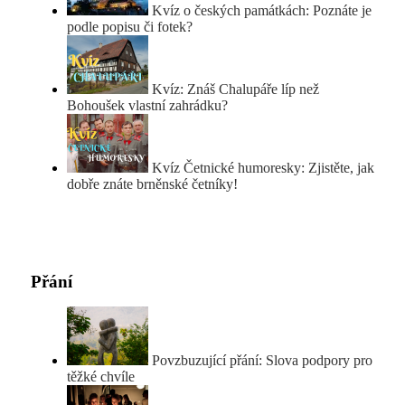
Kvíz o českých památkách: Poznáte je
podle popisu či fotek?
Kvíz: Znáš Chalupáře líp než
Bohoušek vlastní zahrádku?
Kvíz Četnické humoresky: Zjistěte, jak
dobře znáte brněnské četníky!
Přání
Povzbuzující přání: Slova podpory pro
těžké chvíle