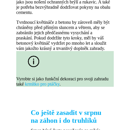
jako jsou nošení ochranných brýlí a rukavic. A také
je potřeba bezvýhradně dodržovat pokyny na obalu
cementu.
Tvrdnoucí květináče z betonu by zároveň měly být
chráněny před přímým sluncem a větrem, aby se
zabránilo jejich předčasnému vysychání a
praskání. Pokud dodržíte tyto kroky, měl by váš
betonový květináč vydržet po mnoho let a sloužit
vám jakožto krásný a trvanlivý doplněk zahrady.
Vyrobte si jako funkční dekoraci pro svoji zahradu
také
krmítko pro ptáčky
.
Co ještě zasadit v srpnu
na záhon i do truhlíků