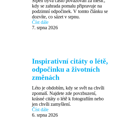
Srpen bývá často považován za měsíc,
kdy se zahrada pomalu připravuje na
podzimní odpočinek. V tomto článku se
dozvíte, co sázet v srpnu.
Číst dále
7. srpna 2026
Inspirativní citáty o létě,
odpočinku a životních
změnách
Léto je obdobím, kdy se svět na chvíli
zpomalí. Najdete zde povzbuzení,
krásné citáty o létě k fotografiím nebo
jen chvíli zamyšlení.
Číst dále
6. srpna 2026