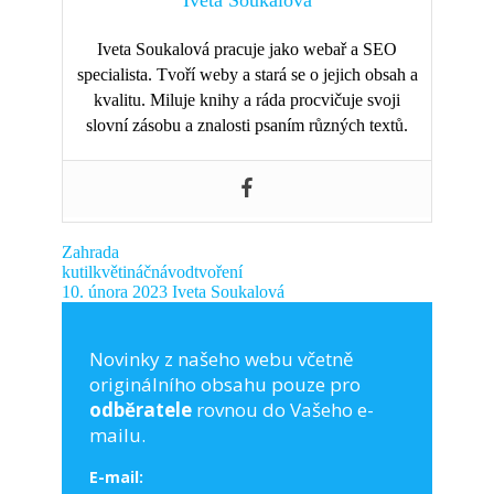
Iveta Soukalová
Iveta Soukalová pracuje jako webař a SEO
specialista. Tvoří weby a stará se o jejich obsah a
kvalitu. Miluje knihy a ráda procvičuje svoji
slovní zásobu a znalosti psaním různých textů.
Zahrada
kutil
květináč
návod
tvoření
10. února 2023
Iveta Soukalová
Novinky z našeho webu včetně
originálního obsahu pouze pro
odběratele
rovnou do Vašeho e-
mailu.
E-mail: