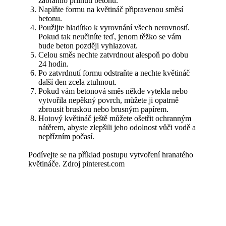
zabránilo přilnutí betonu.
Naplňte formu na květináč připravenou směsí
betonu.
Použijte hladítko k vyrovnání všech nerovností.
Pokud tak neučiníte teď, jenom těžko se vám
bude beton později vyhlazovat.
Celou směs nechte zatvrdnout alespoň po dobu
24 hodin.
Po zatvrdnutí formu odstraňte a nechte květináč
další den zcela ztuhnout.
Pokud vám betonová směs někde vytekla nebo
vytvořila nepěkný povrch, můžete ji opatrně
zbrousit bruskou nebo brusným papírem.
Hotový květináč ještě můžete ošetřit ochranným
nátěrem, abyste zlepšili jeho odolnost vůči vodě a
nepřízním počasí.
Podívejte se na příklad postupu vytvoření hranatého
květináče. Zdroj pinterest.com