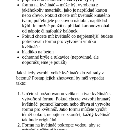
formu na květináč – může být vyrobena z
jakéhokoliv materiálu, jako je například karton
nebo dřevo. Pokud chcete mít květináč kulatého
tvaru, potřebujete plastovou nádobu, například
kýbl. Je možné použít například kartonový obal
od nápoje či nafouklý balónek.
Pokud chcete mít květináč co nejpřesnější, budete
potřebovat i formu pro vytvoření vnitřku
květináče.
hladítko na beton
ochranné brýle a rukavice (nepovinné, ale
doporučujeme je použít)
Jak si tedy vyrobit velké květináče do zahrady z
betonu? Postup jejich zhotovení by měl vypadat
takto:
Určete si požadovanou velikost a tvar květináče a
vytvořte si formu. Pokud chcete vytvořit hranatý
květináč, pomocí kartonu nebo dřeva si vytvořte
formu pro květináč. Jako formu můžete využít
téměř cokoli, nebojte se zkoušet, každý květináč
tak bude originální.
Formu na květináč pokropte vodou, aby se