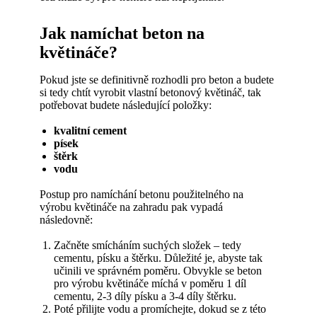
Jak namíchat beton na
květináče?
Pokud jste se definitivně rozhodli pro beton a budete
si tedy chtít vyrobit vlastní betonový květináč, tak
potřebovat budete následující položky:
kvalitní cement
písek
štěrk
vodu
Postup pro namíchání betonu použitelného na
výrobu květináče na zahradu pak vypadá
následovně:
Začněte smícháním suchých složek – tedy
cementu, písku a štěrku. Důležité je, abyste tak
učinili ve správném poměru. Obvykle se beton
pro výrobu květináče míchá v poměru 1 díl
cementu, 2-3 díly písku a 3-4 díly štěrku.
Poté přilijte vodu a promíchejte, dokud se z této