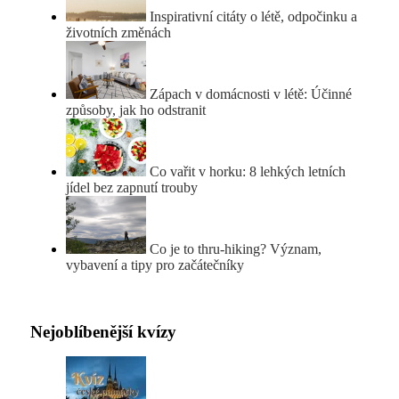
Inspirativní citáty o létě, odpočinku a
životních změnách
Zápach v domácnosti v létě: Účinné
způsoby, jak ho odstranit
Co vařit v horku: 8 lehkých letních
jídel bez zapnutí trouby
Co je to thru-hiking? Význam,
vybavení a tipy pro začátečníky
Nejoblíbenější kvízy