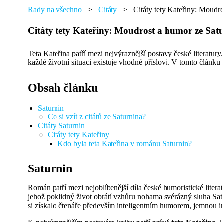
přáním,
najdete
Rady na všechno
>
Citáty
>
Citáty tety Kateřiny: Moudr
tu
od
Citáty tety Kateřiny: Moudrost a humor ze Sat
každého
něco.
Teta Kateřina patří mezi nejvýraznější postavy české literat
každé životní situaci existuje vhodné přísloví. V tomto článku s
Obsah článku
Saturnin
Co si vzít z citátů ze Saturnina?
Citáty Saturnin
Citáty tety Kateřiny
Kdo byla teta Kateřina v románu Saturnin?
Saturnin
Román patří mezi nejoblíbenější díla české humoristické liter
jehož poklidný život obrátí vzhůru nohama svérázný sluha Sat
si získalo čtenáře především inteligentním humorem, jemnou ir