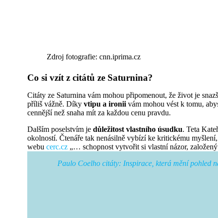
Zdroj fotografie: cnn.iprima.cz
Co si vzít z citátů ze Saturnina?
Citáty ze Saturnina vám mohou připomenout, že život je snaz
příliš vážně. Díky
vtipu a ironii
vám mohou vést k tomu, abyst
cennější než snaha mít za každou cenu pravdu.
Dalším poselstvím je
důležitost vlastního úsudku
. Teta Kate
okolností. Čtenáře tak nenásilně vybízí ke kritickému myšlen
webu
cerc.cz
„… schopnost vytvořit si vlastní názor, založe
Paulo Coelho citáty: Inspirace, která mění pohled n