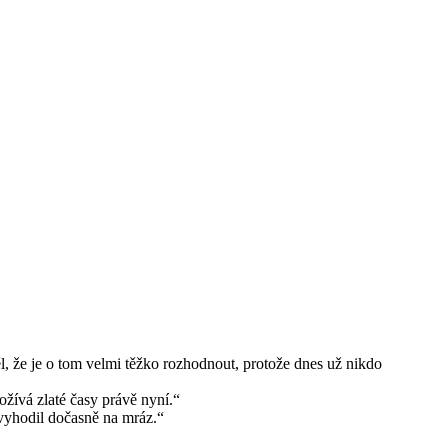
, že je o tom velmi těžko rozhodnout, protože dnes už nikdo
ožívá zlaté časy právě nyní.“
 vyhodil dočasně na mráz.“