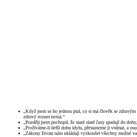
„Když jsem se ho jednou ptal, co si má člověk se zdravým 
zdravý rozum nemá.“
„Později jsem pochopil, že staré zlaté časy spadají do dob
„Prožíváme-li delší dobu idylu, přestaneme ji vnímat, a o
„Zákony života nám ukládají vyzkoušet všechny možné vari