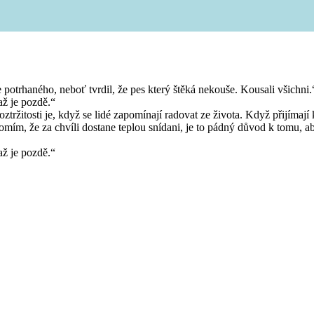
 potrhaného, neboť tvrdil, že pes který štěká nekouše. Kousali všichni.
až je pozdě.“
ztržitosti je, když se lidé zapomínají radovat ze života. Když přijímaj
ědomím, že za chvíli dostane teplou snídani, je to pádný důvod k tomu, 
až je pozdě.“