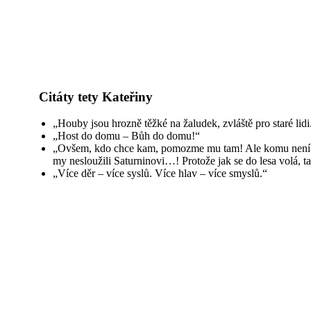
Citáty tety Kateřiny
„Houby jsou hrozně těžké na žaludek, zvláště pro staré lidi
„Host do domu – Bůh do domu!“
„Ovšem, kdo chce kam, pomozme mu tam! Ale komu není ra
my nesloužili Saturninovi…! Protože jak se do lesa volá, 
„Více děr – více syslů. Více hlav – více smyslů.“