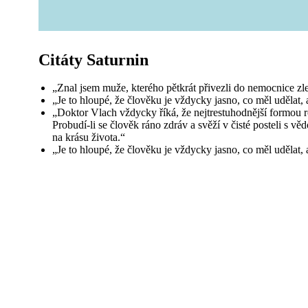
Citáty Saturnin
„Znal jsem muže, kterého pětkrát přivezli do nemocnice zle
„Je to hloupé, že člověku je vždycky jasno, co měl udělat, 
„Doktor Vlach vždycky říká, že nejtrestuhodnější formou ro
Probudí-li se člověk ráno zdráv a svěží v čisté posteli s v
na krásu života.“
„Je to hloupé, že člověku je vždycky jasno, co měl udělat, 