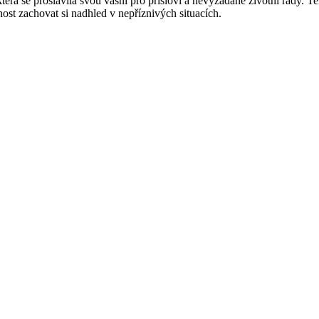
která se proslavila svou vášní pro přísloví a nevyžádané životní rady.
nost zachovat si nadhled v nepříznivých situacích.