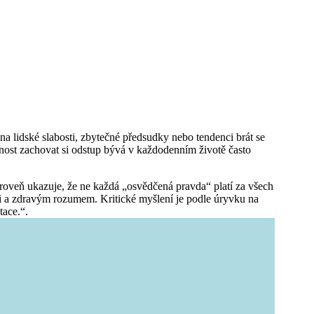
 lidské slabosti, zbytečné předsudky nebo tendenci brát se
ost zachovat si odstup bývá v každodenním životě často
 zároveň ukazuje, že ne každá „osvědčená pravda“ platí za všech
emi a zdravým rozumem. Kritické myšlení je podle úryvku na
tace.“.