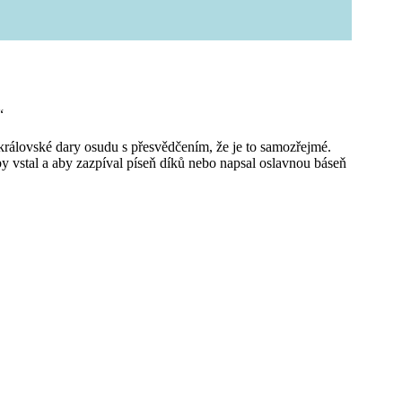
“
í královské dary osudu s přesvědčením, že je to samozřejmé.
aby vstal a aby zazpíval píseň díků nebo napsal oslavnou báseň