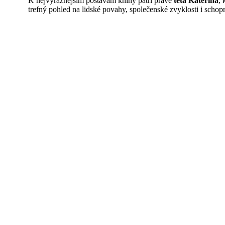
K nejvýraznějším postavám knihy patří právě
teta Kateřina
, 
trefný pohled na lidské povahy, společenské zvyklosti i schop