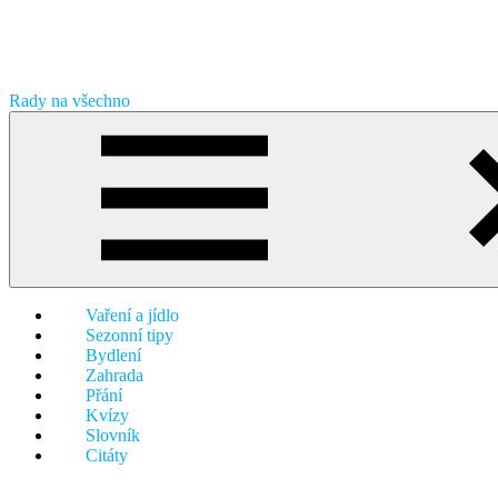
Skip
to
content
Rady na všechno
Přinášíme
Vám
nepřeberné
množství
zajímavostí,
tipů,
návodů
a
receptů
Vaření a jídlo
na
Sezonní tipy
jednom
Bydlení
místě.
Zahrada
Od
Přání
vaření,
Kvízy
přes
Slovník
zahradu
Citáty
až
k