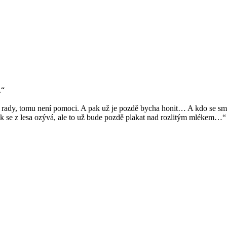
.“
dy, tomu není pomoci. A pak už je pozdě bycha honit… A kdo se směj
tak se z lesa ozývá, ale to už bude pozdě plakat nad rozlitým mlékem…“