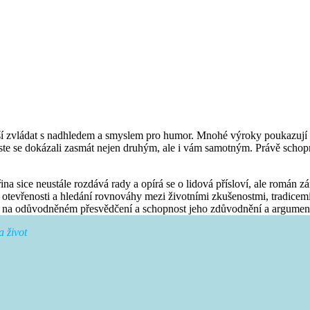
ší zvládat s nadhledem a smyslem pro humor. Mnohé výroky poukazují na
e se dokázali zasmát nejen druhým, ale i vám samotným. Právě schopn
řina sice neustále rozdává rady a opírá se o lidová přísloví, ale román
í, otevřenosti a hledání rovnováhy mezi životními zkušenostmi, tradic
ný na odůvodněném přesvědčení a schopnost jeho zdůvodnění a argumen
a život