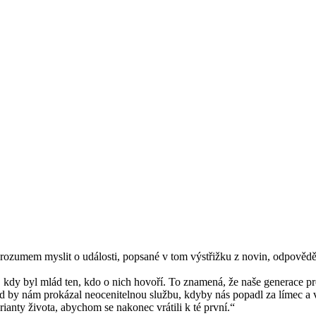
rozumem myslit o události, popsané v tom výstřižku z novin, odpověděl
y, kdy byl mlád ten, kdo o nich hovoří. To znamená, že naše generace pr
sud by nám prokázal neocenitelnou službu, kdyby nás popadl za límec a
anty života, abychom se nakonec vrátili k té první.“