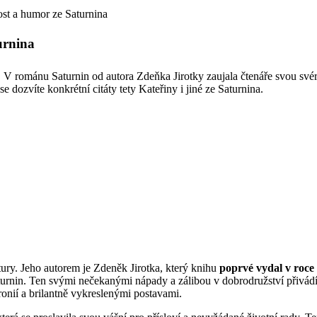
ost a humor ze Saturnina
urnina
ury. V románu Saturnin od autora Zdeňka Jirotky zaujala čtenáře svou 
e dozvíte konkrétní citáty tety Kateřiny i jiné ze Saturnina.
atury. Jeho autorem je Zdeněk Jirotka, který knihu
poprvé vydal v roce
urnin. Ten svými nečekanými nápady a zálibou v dobrodružství přivádí 
onií a brilantně vykreslenými postavami.