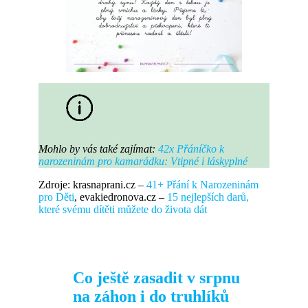
Mohlo by vás také zajímat:
42x Přáníčko k
narozeninám pro kamarádku: Vtipné i láskyplné
Zdroje: krasnaprani.cz –
41+ Přání k Narozeninám
pro Děti
, evakiedronova.cz –
15 nejlepších darů,
které svému dítěti můžete do života dát
Co ještě zasadit v srpnu
na záhon i do truhlíků