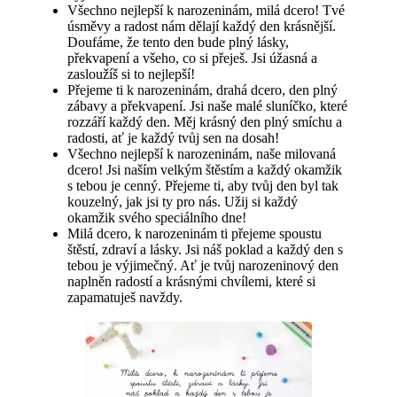
Všechno nejlepší k narozeninám, milá dcero! Tvé
úsměvy a radost nám dělají každý den krásnější.
Doufáme, že tento den bude plný lásky,
překvapení a všeho, co si přeješ. Jsi úžasná a
zasloužíš si to nejlepší!
Přejeme ti k narozeninám, drahá dcero, den plný
zábavy a překvapení. Jsi naše malé sluníčko, které
rozzáří každý den. Měj krásný den plný smíchu a
radosti, ať je každý tvůj sen na dosah!
Všechno nejlepší k narozeninám, naše milovaná
dcero! Jsi naším velkým štěstím a každý okamžik
s tebou je cenný. Přejeme ti, aby tvůj den byl tak
kouzelný, jak jsi ty pro nás. Užij si každý
okamžik svého speciálního dne!
Milá dcero, k narozeninám ti přejeme spoustu
štěstí, zdraví a lásky. Jsi náš poklad a každý den s
tebou je výjimečný. Ať je tvůj narozeninový den
naplněn radostí a krásnými chvílemi, které si
zapamatuješ navždy.