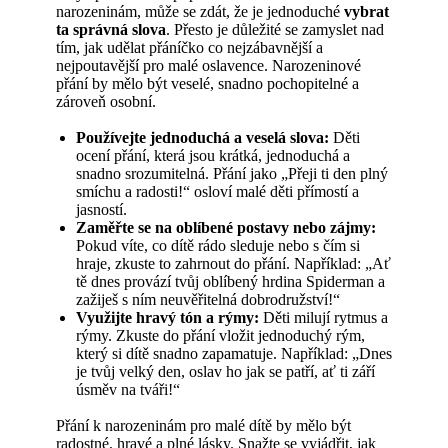
narozeninám, může se zdát, že je jednoduché
vybrat
ta správná slova
. Přesto je důležité se zamyslet nad
tím, jak udělat přáníčko co nejzábavnější a
nejpoutavější pro malé oslavence. Narozeninové
přání by mělo být veselé, snadno pochopitelné a
zároveň osobní.
Používejte jednoduchá a veselá slova:
Děti
ocení přání, která jsou krátká, jednoduchá a
snadno srozumitelná. Přání jako „Přeji ti den plný
smíchu a radosti!“ osloví malé děti přímostí a
jasností.
Zaměřte se na oblíbené postavy nebo zájmy:
Pokud víte, co dítě rádo sleduje nebo s čím si
hraje, zkuste to zahrnout do přání. Například: „Ať
tě dnes provází tvůj oblíbený hrdina Spiderman a
zažiješ s ním neuvěřitelná dobrodružství!“
Využijte hravý tón a rýmy:
Děti milují rytmus a
rýmy. Zkuste do přání vložit jednoduchý rým,
který si dítě snadno zapamatuje. Například: „Dnes
je tvůj velký den, oslav ho jak se patří, ať ti září
úsměv na tváři!“
Přání k narozeninám pro malé dítě by mělo být
radostné, hravé a plné lásky. Snažte se vyjádřit, jak