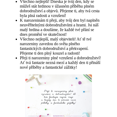
Všechno nejlepší! Dneska je tvůj den, kdy se
můžeš stát hrdinou v úžasném příběhu plném
dobrodružství a objevů. Přejeme ti, aby tvá cesta
byla plná radosti a vzrušení!
K narozeninám ti přeji, aby tvůj den byl naplněn
neuvěřitelnými dobrodružstvími a hrami. Jsi náš
malý hrdina a doufáme, že každé tvé přání se
dnes promění ve skutečnost!
Všechno nejlepší, malý objeviteli! Ať tě tvé
narozeniny zavedou do světa plného
fantastických dobrodružství a překvapení.
Přejeme ti den plný kouzel a radosti!
Přeji ti narozeniny plné vzrušení a dobrodružství!
Ať tvá fantazie nezná mezí a každý den ti přináší
nové příběhy a fantastické zážitky!