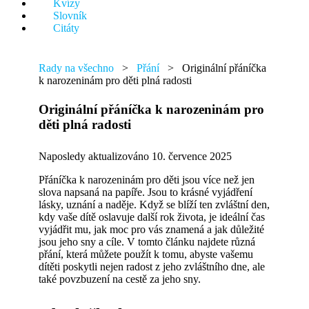
Kvízy
něco.
Slovník
Citáty
Rady na všechno
>
Přání
>
Originální přáníčka
k narozeninám pro děti plná radosti
Originální přáníčka k narozeninám pro
děti plná radosti
Naposledy aktualizováno 10. července 2025
Přáníčka k narozeninám pro děti jsou více než jen
slova napsaná na papíře. Jsou to krásné vyjádření
lásky, uznání a naděje. Když se blíží ten zvláštní den,
kdy vaše dítě oslavuje další rok života, je ideální čas
vyjádřit mu, jak moc pro vás znamená a jak důležité
jsou jeho sny a cíle. V tomto článku najdete různá
přání, která můžete použít k tomu, abyste vašemu
dítěti poskytli nejen radost z jeho zvláštního dne, ale
také povzbuzení na cestě za jeho sny.