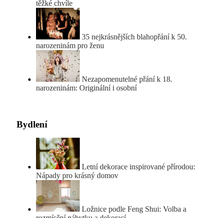
těžké chvíle
35 nejkrásnějších blahopřání k 50.
narozeninám pro ženu
Nezapomenutelné přání k 18.
narozeninám: Originální i osobní
Bydlení
Letní dekorace inspirované přírodou:
Nápady pro krásný domov
Ložnice podle Feng Shui: Volba a
rozmísění nábytku a dekorací