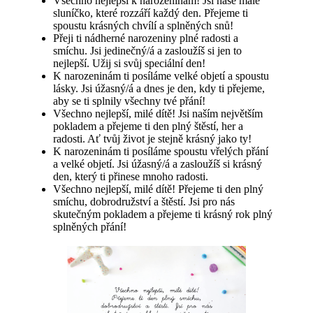
Všechno nejlepší k narozeninám! Jsi naše malé
sluníčko, které rozzáří každý den. Přejeme ti
spoustu krásných chvílí a splněných snů!
Přeji ti nádherné narozeniny plné radosti a
smíchu. Jsi jedinečný/á a zasloužíš si jen to
nejlepší. Užij si svůj speciální den!
K narozeninám ti posíláme velké objetí a spoustu
lásky. Jsi úžasný/á a dnes je den, kdy ti přejeme,
aby se ti splnily všechny tvé přání!
Všechno nejlepší, milé dítě! Jsi naším největším
pokladem a přejeme ti den plný štěstí, her a
radosti. Ať tvůj život je stejně krásný jako ty!
K narozeninám ti posíláme spoustu vřelých přání
a velké objetí. Jsi úžasný/á a zasloužíš si krásný
den, který ti přinese mnoho radosti.
Všechno nejlepší, milé dítě! Přejeme ti den plný
smíchu, dobrodružství a štěstí. Jsi pro nás
skutečným pokladem a přejeme ti krásný rok plný
splněných přání!