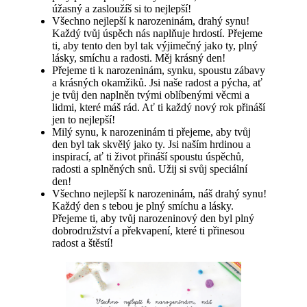
úžasný a zasloužíš si to nejlepší!
Všechno nejlepší k narozeninám, drahý synu!
Každý tvůj úspěch nás naplňuje hrdostí. Přejeme
ti, aby tento den byl tak výjimečný jako ty, plný
lásky, smíchu a radosti. Měj krásný den!
Přejeme ti k narozeninám, synku, spoustu zábavy
a krásných okamžiků. Jsi naše radost a pýcha, ať
je tvůj den naplněn tvými oblíbenými věcmi a
lidmi, které máš rád. Ať ti každý nový rok přináší
jen to nejlepší!
Milý synu, k narozeninám ti přejeme, aby tvůj
den byl tak skvělý jako ty. Jsi naším hrdinou a
inspirací, ať ti život přináší spoustu úspěchů,
radosti a splněných snů. Užij si svůj speciální
den!
Všechno nejlepší k narozeninám, náš drahý synu!
Každý den s tebou je plný smíchu a lásky.
Přejeme ti, aby tvůj narozeninový den byl plný
dobrodružství a překvapení, které ti přinesou
radost a štěstí!