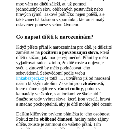
moc vám na dítěti záleží, ať už pomocí
jednoduchých slov, oblíbených postaviček nebo
hravých rýmů. Takové přáníčko nejen potěší, ale
také zanechá krásnou vzpomínku, kterou si malý
oslavenec ponese s sebou životem.
Co napsat dítěti k narozeninám?
Když píšete přání k narozeninám pro dítě, je důležité
zaměřit se na
pozitivní a povzbuzující slova
, která
dítěti ukážou, jak moc je výjimečné. Přání by mělo
vyjadřovat radost z toho, že dítě roste a objevuje
svět, a zároveň by mělo podněcovat jeho
sebevědomí. Sebevědomí podle webu
linkabezpeci.cz
je totiž „… utvářeno již od narození
našim blízkým okolím. Zásadní jsou
zkušenosti
,
které máme nejdříve
v rámci rodiny
, potom s
kamarády ve školce, s autoritami ve škole atd.“.
Snažte se tedy vybrat slova, která jsou veselá, hravá
a snadno pochopitelná, aby je dítě mohlo plně ocenit.
Dalším klíčovým prvkem přáníčka je jeho osobnost.
Pokud znáte
oblíbené činnosti
, hrdiny nebo zájmy
dítěte, zkuste je zahrnout do vašeho přání. Tím