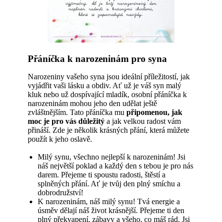
Přáníčka k narozeninám pro syna
Narozeniny vašeho syna jsou ideální příležitostí, jak
vyjádřit vaši lásku a obdiv. Ať už je váš syn malý
kluk nebo už dospívající mladík, osobní přáníčka k
narozeninám mohou jeho den udělat ještě
zvláštnějším. Tato přáníčka mu
připomenou, jak
moc je pro vás důležitý
a jak velkou radost vám
přináší. Zde je několik krásných přání, která můžete
použít k jeho oslavě.
Milý synu, všechno nejlepší k narozeninám! Jsi
náš největší poklad a každý den s tebou je pro nás
darem. Přejeme ti spoustu radosti, štěstí a
splněných přání. Ať je tvůj den plný smíchu a
dobrodružství!
K narozeninám, náš milý synu! Tvá energie a
úsměv dělají náš život krásnější. Přejeme ti den
plný překvapení, zábavy a všeho, co máš rád. Jsi