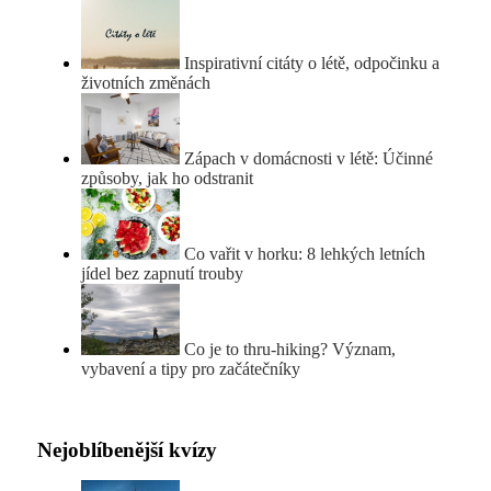
Inspirativní citáty o létě, odpočinku a
životních změnách
Zápach v domácnosti v létě: Účinné
způsoby, jak ho odstranit
Co vařit v horku: 8 lehkých letních
jídel bez zapnutí trouby
Co je to thru-hiking? Význam,
vybavení a tipy pro začátečníky
Nejoblíbenější kvízy