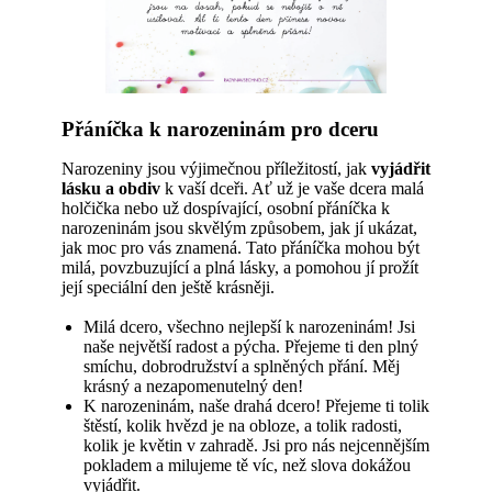
Přáníčka k narozeninám pro dceru
Narozeniny jsou výjimečnou příležitostí, jak
vyjádřit
lásku a obdiv
k vaší dceři. Ať už je vaše dcera malá
holčička nebo už dospívající, osobní přáníčka k
narozeninám jsou skvělým způsobem, jak jí ukázat,
jak moc pro vás znamená. Tato přáníčka mohou být
milá, povzbuzující a plná lásky, a pomohou jí prožít
její speciální den ještě krásněji.
Milá dcero, všechno nejlepší k narozeninám! Jsi
naše největší radost a pýcha. Přejeme ti den plný
smíchu, dobrodružství a splněných přání. Měj
krásný a nezapomenutelný den!
K narozeninám, naše drahá dcero! Přejeme ti tolik
štěstí, kolik hvězd je na obloze, a tolik radosti,
kolik je květin v zahradě. Jsi pro nás nejcennějším
pokladem a milujeme tě víc, než slova dokážou
vyjádřit.