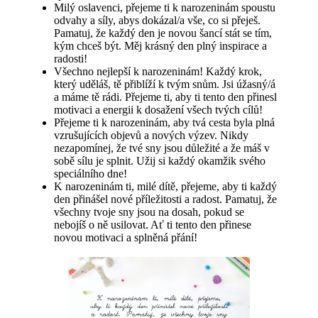
Milý oslavenci, přejeme ti k narozeninám spoustu
odvahy a síly, abys dokázal/a vše, co si přeješ.
Pamatuj, že každý den je novou šancí stát se tím,
kým chceš být. Měj krásný den plný inspirace a
radosti!
Všechno nejlepší k narozeninám! Každý krok,
který uděláš, tě přiblíží k tvým snům. Jsi úžasný/á
a máme tě rádi. Přejeme ti, aby ti tento den přinesl
motivaci a energii k dosažení všech tvých cílů!
Přejeme ti k narozeninám, aby tvá cesta byla plná
vzrušujících objevů a nových výzev. Nikdy
nezapomínej, že tvé sny jsou důležité a že máš v
sobě sílu je splnit. Užij si každý okamžik svého
speciálního dne!
K narozeninám ti, milé dítě, přejeme, aby ti každý
den přinášel nové příležitosti a radost. Pamatuj, že
všechny tvoje sny jsou na dosah, pokud se
nebojíš o ně usilovat. Ať ti tento den přinese
novou motivaci a splněná přání!