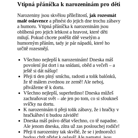
Vtipná přáníčka k narozeninám pro děti
Narozeniny jsou skvělou příležitostí,
jak rozesmát
malé oslavence
a přinést do jejich dne trochu zábavy
a humoru. Vtipná přáníčka k narozeninám jsou
oblíbená pro jejich lehkost a hravost, které děti
milují. Pokud chcete potěšit dítě veselým a
humorným přáním, tady je pár nápadů, které ho
určitě rozesmějí.
Všechno nejlepší k narozeninám! Dneska máš
povolení jíst dort i na snídani, oběd a večeři – a
ještě si dát nášup!
Přeji ti den plný smíchu, radosti a tolik balónků,
že tě málem zvednou ze země! Ale neboj,
přivážeme tě k dortu.
Všechno nejlepší, superhrdino! Dneska můžeš
zachraňovat svět – ale jen po tom, co si sfoukneš
svíčky na dortu.
K narozeninám ti přeji tolik zábavy, že i hračky v
hračkářství ti budou závidět!
Dneska máš právo dělat všechno, co tě napadne.
Ale jenom dneska, zítra už zas poslouchej rodiče!
Přeji ti narozeniny tak skvělé, že se i jednorožci
budou chtít přidat k oslavě! Ale pamatuj, jsou