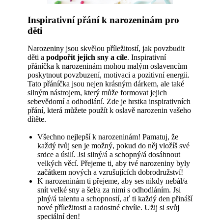
Inspirativní přání k narozeninám pro
děti
Narozeniny jsou skvělou příležitostí, jak povzbudit
děti a
podpořit jejich sny a cíle
. Inspirativní
přáníčka k narozeninám mohou malým oslavencům
poskytnout povzbuzení, motivaci a pozitivní energii.
Tato přáníčka jsou nejen krásným dárkem, ale také
silným nástrojem, který může formovat jejich
sebevědomí a odhodlání. Zde je hrstka inspirativních
přání, která můžete použít k oslavě narozenin vašeho
dítěte.
Všechno nejlepší k narozeninám! Pamatuj, že
každý tvůj sen je možný, pokud do něj vložíš své
srdce a úsilí. Jsi silný/á a schopný/á dosáhnout
velkých věcí. Přejeme ti, aby tvé narozeniny byly
začátkem nových a vzrušujících dobrodružství!
K narozeninám ti přejeme, aby ses nikdy nebál/a
snít velké sny a šel/a za nimi s odhodláním. Jsi
plný/á talentu a schopností, ať ti každý den přináší
nové příležitosti a radostné chvíle. Užij si svůj
speciální den!