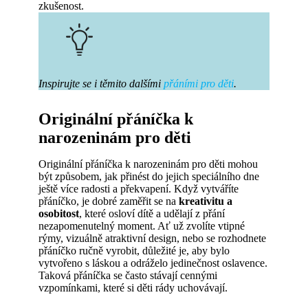
zkušenost.
Inspirujte se i těmito dalšími
přáními pro děti
.
Originální přáníčka k
narozeninám pro děti
Originální přáníčka k narozeninám pro děti mohou
být způsobem, jak přinést do jejich speciálního dne
ještě více radosti a překvapení. Když vytváříte
přáníčko, je dobré zaměřit se na
kreativitu a
osobitost
, které osloví dítě a udělají z přání
nezapomenutelný moment. Ať už zvolíte vtipné
rýmy, vizuálně atraktivní design, nebo se rozhodnete
přáníčko ručně vyrobit, důležité je, aby bylo
vytvořeno s láskou a odráželo jedinečnost oslavence.
Taková přáníčka se často stávají cennými
vzpomínkami, které si děti rády uchovávají.