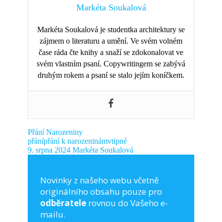
Markéta Soukalová
Markéta Soukalová je studentka architektury se
zájmem o literaturu a umění. Ve svém volném
čase ráda čte knihy a snaží se zdokonalovat ve
svém vlastním psaní. Copywritingem se zabývá
druhým rokem a psaní se stalo jejím koníčkem.
Přání
Narozeniny
přání
přání k narozeninám
vtipné
9. srpna 2024
Markéta Soukalová
Novinky z našeho webu včetně
originálního obsahu pouze pro
odběratele
rovnou do Vašeho e-
mailu.