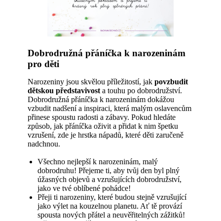
Dobrodružná přáníčka k narozeninám
pro děti
Narozeniny jsou skvělou příležitostí, jak
povzbudit
dětskou představivost
a touhu po dobrodružství.
Dobrodružná přáníčka k narozeninám dokážou
vzbudit nadšení a inspiraci, která malým oslavencům
přinese spoustu radosti a zábavy. Pokud hledáte
způsob, jak přáníčka oživit a přidat k nim špetku
vzrušení, zde je hrstka nápadů, které děti zaručeně
nadchnou.
Všechno nejlepší k narozeninám, malý
dobrodruhu! Přejeme ti, aby tvůj den byl plný
úžasných objevů a vzrušujících dobrodružství,
jako ve tvé oblíbené pohádce!
Přeji ti narozeniny, které budou stejně vzrušující
jako výlet na kouzelnou planetu. Ať tě provází
spousta nových přátel a neuvěřitelných zážitků!