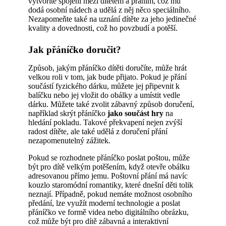
vytvoříte spojení mezi dítětem a přáním, což mu
dodá osobní nádech a udělá z něj něco speciálního.
Nezapomeňte také na uznání dítěte za jeho jedinečné
kvality a dovednosti, což ho povzbudí a potěší.
Jak přáníčko doručit?
Způsob, jakým přáníčko dítěti doručíte, může hrát
velkou roli v tom, jak bude přijato. Pokud je přání
součástí fyzického dárku, můžete jej připevnit k
balíčku nebo jej vložit do obálky a umístit vedle
dárku. Můžete také zvolit zábavný způsob doručení,
například skrýt přáníčko
jako součást hry
na
hledání pokladu. Takové překvapení nejen zvýší
radost dítěte, ale také udělá z doručení přání
nezapomenutelný zážitek.
Pokud se rozhodnete přáníčko poslat poštou, může
být pro dítě velkým potěšením, když otevře obálku
adresovanou přímo jemu. Poštovní přání má navíc
kouzlo staromódní romantiky, které dnešní děti tolik
neznají. Případně, pokud nemáte možnost osobního
předání, lze využít moderní technologie a poslat
přáníčko ve formě videa nebo digitálního obrázku,
což může být pro dítě zábavná a interaktivní