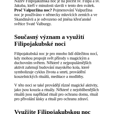
Název Filipojakubská noc je na počest sv. Filipa a sv.
Jakuba, kteří v minulosti slavili v tento den svátek.
Proč Valpuržina noc?
Pojmenování Valpuržina
noc je používáno v německy mluvících zemích a ve
Skandinávii a je odvozeno od jména křesťanské
světice Svaté Valburgy.
Současný význam a využití
Filipojakubské noci
Filipojakubská noc je pro mnoho lidí důležitou nocí,
kdy mohou propojit svět přírody s magickým a
duchovním světem. Některé z nejpopulárnějších
aktivit zahrnují budování mayského kola, které
symbolizuje cyklus života a smrti, provádění
kouzelnických rituálů, meditace a modlitby.
V této noci se také provádějí různé magické aktivity,
jako jsou kouzla a rituály. Některé z nejoblíbenějších
rituálů jsou například rituál pro ochranu domu, rituál
pro přivolání lásky a rituál pro ochranu zdraví.
Využijte Filipojakubskou noc