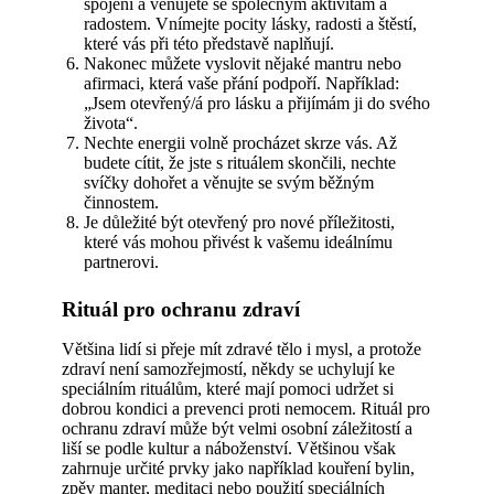
spojeni a věnujete se společným aktivitám a
radostem. Vnímejte pocity lásky, radosti a štěstí,
které vás při této představě naplňují.
Nakonec můžete vyslovit nějaké mantru nebo
afirmaci, která vaše přání podpoří. Například:
„Jsem otevřený/á pro lásku a přijímám ji do svého
života“.
Nechte energii volně procházet skrze vás. Až
budete cítit, že jste s rituálem skončili, nechte
svíčky dohořet a věnujte se svým běžným
činnostem.
Je důležité být otevřený pro nové příležitosti,
které vás mohou přivést k vašemu ideálnímu
partnerovi.
Rituál pro ochranu zdraví
Většina lidí si přeje mít zdravé tělo i mysl, a protože
zdraví není samozřejmostí, někdy se uchylují ke
speciálním rituálům, které mají pomoci udržet si
dobrou kondici a prevenci proti nemocem. Rituál pro
ochranu zdraví může být velmi osobní záležitostí a
liší se podle kultur a náboženství. Většinou však
zahrnuje určité prvky jako například kouření bylin,
zpěv manter, meditaci nebo použití speciálních