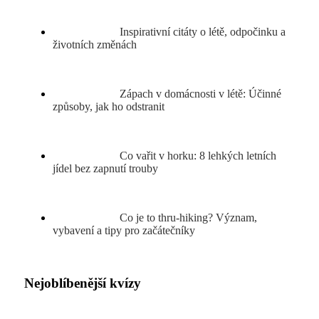
Inspirativní citáty o létě, odpočinku a
životních změnách
Zápach v domácnosti v létě: Účinné
způsoby, jak ho odstranit
Co vařit v horku: 8 lehkých letních
jídel bez zapnutí trouby
Co je to thru-hiking? Význam,
vybavení a tipy pro začátečníky
Nejoblíbenější kvízy