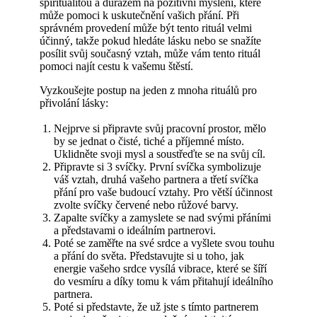
spiritualitou a důrazem na pozitivní myšlení, které
může pomoci k uskutečnění vašich přání. Při
správném provedení může být tento rituál velmi
účinný, takže pokud hledáte lásku nebo se snažíte
posílit svůj současný vztah, může vám tento rituál
pomoci najít cestu k vašemu štěstí.
Vyzkoušejte postup na jeden z mnoha rituálů pro
přivolání lásky:
Nejprve si připravte svůj pracovní prostor, mělo
by se jednat o čisté, tiché a příjemné místo.
Uklidněte svoji mysl a soustřeďte se na svůj cíl.
Připravte si 3 svíčky. První svíčka symbolizuje
váš vztah, druhá vašeho partnera a třetí svíčka
přání pro vaše budoucí vztahy. Pro větší účinnost
zvolte svíčky červené nebo růžové barvy.
Zapalte svíčky a zamyslete se nad svými přáními
a představami o ideálním partnerovi.
Poté se zaměřte na své srdce a vyšlete svou touhu
a přání do světa. Představujte si u toho, jak
energie vašeho srdce vysílá vibrace, které se šíří
do vesmíru a díky tomu k vám přitahují ideálního
partnera.
Poté si představte, že už jste s tímto partnerem