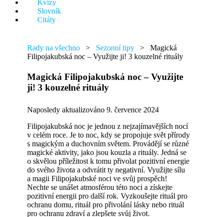
Kvízy
něco.
Slovník
Citáty
Rady na všechno
>
Sezonní tipy
>
Magická
Filipojakubská noc – Využijte ji! 3 kouzelné rituály
Magická Filipojakubská noc – Využijte
ji! 3 kouzelné rituály
Naposledy aktualizováno 9. července 2024
Filipojakubská noc je jednou z nejzajímavějších nocí
v celém roce. Je to noc, kdy se propojuje svět přírody
s magickým a duchovním světem. Provádějí se různé
magické aktivity, jako jsou kouzla a rituály. Jedná se
o skvělou příležitost k tomu přivolat pozitivní energie
do svého života a odvrátit ty negativní. Využijte sílu
a magii Filipojakubské noci ve svůj prospěch!
Nechte se unášet atmosférou této noci a získejte
pozitivní energii pro další rok. Vyzkoušejte rituál pro
ochranu domu, rituál pro přivolání lásky nebo rituál
pro ochranu zdraví a zlepšete svůj život.