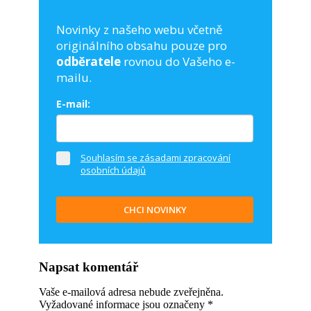
Novinky z našeho webu včetně
originálního obsahu pouze pro
odběratele
rovnou do Vašeho e-
mailu.
E-mail:
Souhlasím se zásadami zpracování
osobních údajů
CHCI NOVINKY
Napsat komentář
Vaše e-mailová adresa nebude zveřejněna.
Vyžadované informace jsou označeny
*