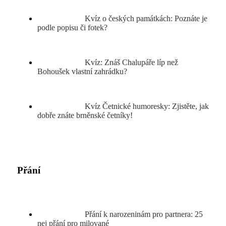
Kvíz o českých památkách: Poznáte je
podle popisu či fotek?
Kvíz: Znáš Chalupáře líp než
Bohoušek vlastní zahrádku?
Kvíz Četnické humoresky: Zjistěte, jak
dobře znáte brněnské četníky!
Přání
Přání k narozeninám pro partnera: 25
nej přání pro milované