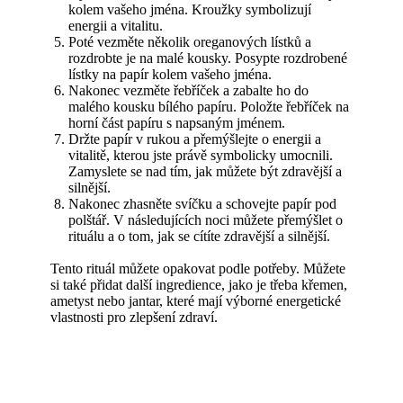
kolem vašeho jména. Kroužky symbolizují
energii a vitalitu.
Poté vezměte několik oreganových lístků a
rozdrobte je na malé kousky. Posypte rozdrobené
lístky na papír kolem vašeho jména.
Nakonec vezměte řebříček a zabalte ho do
malého kousku bílého papíru. Položte řebříček na
horní část papíru s napsaným jménem.
Držte papír v rukou a přemýšlejte o energii a
vitalitě, kterou jste právě symbolicky umocnili.
Zamyslete se nad tím, jak můžete být zdravější a
silnější.
Nakonec zhasněte svíčku a schovejte papír pod
polštář. V následujících noci můžete přemýšlet o
rituálu a o tom, jak se cítíte zdravější a silnější.
Tento rituál můžete opakovat podle potřeby. Můžete
si také přidat další ingredience, jako je třeba křemen,
ametyst nebo jantar, které mají výborné energetické
vlastnosti pro zlepšení zdraví.