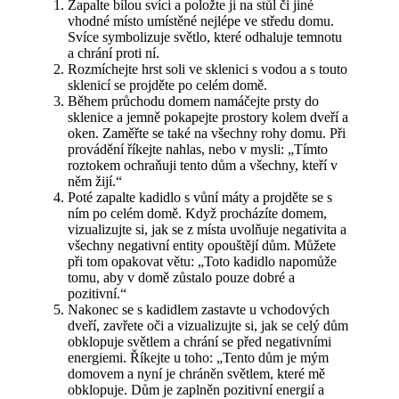
Zapalte bílou svíci a položte ji na stůl či jiné
vhodné místo umístěné nejlépe ve středu domu.
Svíce symbolizuje světlo, které odhaluje temnotu
a chrání proti ní.
Rozmíchejte hrst soli ve sklenici s vodou a s touto
sklenicí se projděte po celém domě.
Během průchodu domem namáčejte prsty do
sklenice a jemně pokapejte prostory kolem dveří a
oken. Zaměřte se také na všechny rohy domu. Při
provádění říkejte nahlas, nebo v mysli: „Tímto
roztokem ochraňuji tento dům a všechny, kteří v
něm žijí.“
Poté zapalte kadidlo s vůní máty a projděte se s
ním po celém domě. Když procházíte domem,
vizualizujte si, jak se z místa uvolňuje negativita a
všechny negativní entity opouštějí dům. Můžete
při tom opakovat větu: „Toto kadidlo napomůže
tomu, aby v domě zůstalo pouze dobré a
pozitivní.“
Nakonec se s kadidlem zastavte u vchodových
dveří, zavřete oči a vizualizujte si, jak se celý dům
obklopuje světlem a chrání se před negativními
energiemi. Říkejte u toho: „Tento dům je mým
domovem a nyní je chráněn světlem, které mě
obklopuje. Dům je zaplněn pozitivní energií a