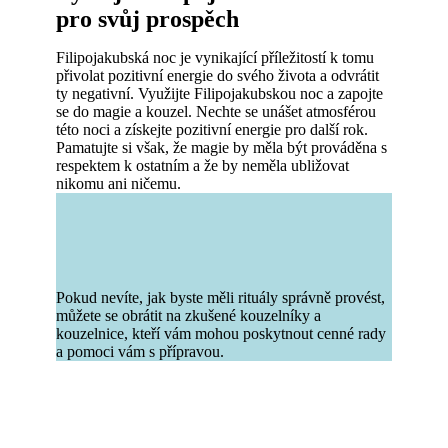
pro svůj prospěch
Filipojakubská noc je vynikající příležitostí k tomu
přivolat pozitivní energie do svého života a odvrátit
ty negativní. Využijte Filipojakubskou noc a zapojte
se do magie a kouzel. Nechte se unášet atmosférou
této noci a získejte pozitivní energie pro další rok.
Pamatujte si však, že magie by měla být prováděna s
respektem k ostatním a že by neměla ubližovat
nikomu ani ničemu.
Pokud nevíte, jak byste měli rituály správně provést,
můžete se obrátit na zkušené kouzelníky a
kouzelnice, kteří vám mohou poskytnout cenné rady
a pomoci vám s přípravou.