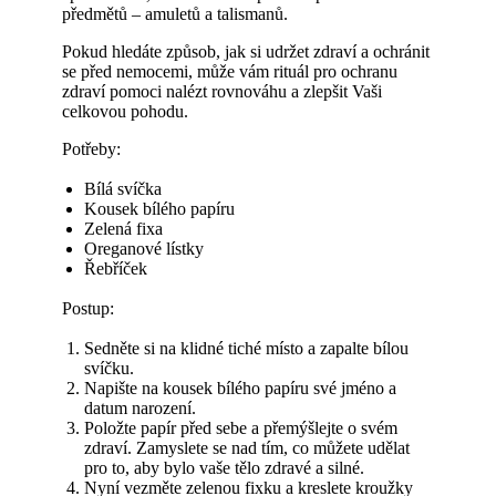
předmětů – amuletů a talismanů.
Pokud hledáte způsob, jak si udržet zdraví a ochránit
se před nemocemi, může vám rituál pro ochranu
zdraví pomoci nalézt rovnováhu a zlepšit Vaši
celkovou pohodu.
Potřeby:
Bílá svíčka
Kousek bílého papíru
Zelená fixa
Oreganové lístky
Řebříček
Postup:
Sedněte si na klidné tiché místo a zapalte bílou
svíčku.
Napište na kousek bílého papíru své jméno a
datum narození.
Položte papír před sebe a přemýšlejte o svém
zdraví. Zamyslete se nad tím, co můžete udělat
pro to, aby bylo vaše tělo zdravé a silné.
Nyní vezměte zelenou fixku a kreslete kroužky