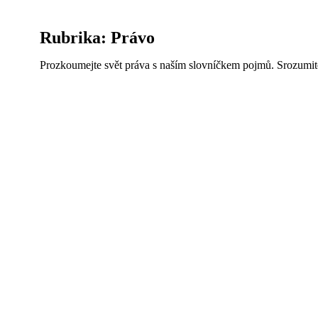
přáním,
najdete
tu
Rubrika:
Právo
od
každého
něco.
Prozkoumejte svět práva s naším slovníčkem pojmů. Srozumite