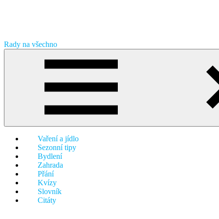
Skip
to
content
Rady na všechno
Přinášíme
Vám
nepřeberné
množství
zajímavostí,
tipů,
návodů
a
receptů
Vaření a jídlo
na
Sezonní tipy
jednom
Bydlení
místě.
Zahrada
Od
Přání
vaření,
Kvízy
přes
Slovník
zahradu
Citáty
až
k