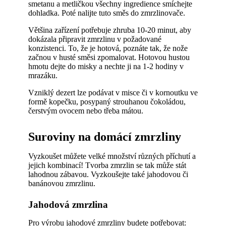
smetanu a metličkou všechny ingredience smíchejte
dohladka. Poté nalijte tuto směs do zmrzlinovače.
Většina zařízení potřebuje zhruba 10-20 minut, aby
dokázala připravit zmrzlinu v požadované
konzistenci. To, že je hotová, poznáte tak, že nože
začnou v husté směsi zpomalovat. Hotovou hustou
hmotu dejte do misky a nechte ji na 1-2 hodiny v
mrazáku.
Vzniklý dezert lze podávat v misce či v kornoutku ve
formě kopečku, posypaný strouhanou čokoládou,
čerstvým ovocem nebo třeba mátou.
Suroviny na domácí zmrzliny
Vyzkoušet můžete velké množství různých příchutí a
jejich kombinací! Tvorba zmrzlin se tak může stát
lahodnou zábavou. Vyzkoušejte také jahodovou či
banánovou zmrzlinu.
Jahodová zmrzlina
Pro výrobu jahodové zmrzliny budete potřebovat: