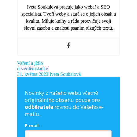
Iveta Soukalová pracuje jako webař a SEO
specialista. Tvoří weby a stará se o jejich obsah a
kvalitu. Miluje knihy a ráda procvičuje svoji
slovní zásobu a znalosti psaním různých textů.
Vaření a jídlo
dezert
léto
sladké
31. května 2023
Iveta Soukalová
Novinky z našeho webu včetně
originálního obsahu pouze pro
odběratele
rovnou do Vašeho e-
mailu.
E-mail: