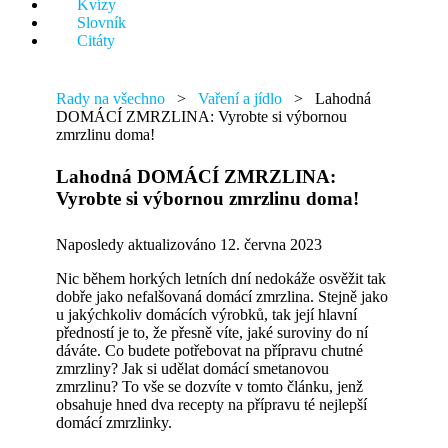
Kvízy
něco.
Slovník
Citáty
Rady na všechno
>
Vaření a jídlo
>
Lahodná
DOMÁCÍ ZMRZLINA: Vyrobte si výbornou
zmrzlinu doma!
Lahodná DOMÁCÍ ZMRZLINA:
Vyrobte si výbornou zmrzlinu doma!
Naposledy aktualizováno 12. června 2023
Nic během horkých letních dní nedokáže osvěžit tak
dobře jako nefalšovaná domácí zmrzlina. Stejně jako
u jakýchkoliv domácích výrobků, tak její hlavní
předností je to, že přesně víte, jaké suroviny do ní
dáváte. Co budete potřebovat na přípravu chutné
zmrzliny? Jak si udělat domácí smetanovou
zmrzlinu? To vše se dozvíte v tomto článku, jenž
obsahuje hned dva recepty na přípravu té nejlepší
domácí zmrzlinky.