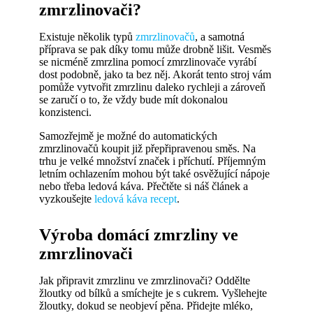
zmrzlinovači?
Existuje několik typů
zmrzlinovačů
, a samotná
příprava se pak díky tomu může drobně lišit. Vesměs
se nicméně zmrzlina pomocí zmrzlinovače vyrábí
dost podobně, jako ta bez něj. Akorát tento stroj vám
pomůže vytvořit zmrzlinu daleko rychleji a zároveň
se zaručí o to, že vždy bude mít dokonalou
konzistenci.
Samozřejmě je možné do automatických
zmrzlinovačů koupit již přepřipravenou směs. Na
trhu je velké množství značek i příchutí. Příjemným
letním ochlazením mohou být také osvěžující nápoje
nebo třeba ledová káva. Přečtěte si náš článek a
vyzkoušejte
ledová káva recept
.
Výroba domácí zmrzliny ve
zmrzlinovači
Jak připravit zmrzlinu ve zmrzlinovači? Oddělte
žloutky od bílků a smíchejte je s cukrem. Vyšlehejte
žloutky, dokud se neobjeví pěna. Přidejte mléko,