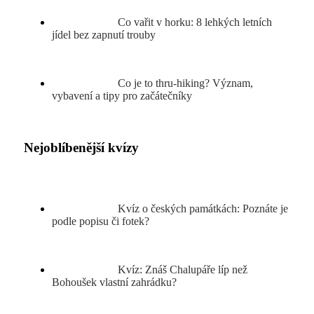
Co vařit v horku: 8 lehkých letních
jídel bez zapnutí trouby
Co je to thru-hiking? Význam,
vybavení a tipy pro začátečníky
Nejoblíbenější kvízy
Kvíz o českých památkách: Poznáte je
podle popisu či fotek?
Kvíz: Znáš Chalupáře líp než
Bohoušek vlastní zahrádku?