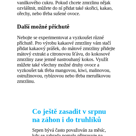
vanilkového cukru. Pokud chcete zmrzlinu nějak
ozvláštnit, můžete do ní přidat také skořici, kakao,
ořechy, nebo třeba sušené ovoce.
Další možné příchutě
Nebojte se experimentovat a vyzkoušet různé
příchutě. Pro výrobu kakaové zmrzliny vám stačí
přidat kakaový prášek, do mátové zmrzliny přidejte
mátový extrakt a citronovou šťávu, do kokosové
zmrzliny zase jemně nastrouhaný kokos. Využít
můžete také všechny možné druhy ovoce a
vyzkoušet tak třeba mangovou, kiwi, malinovou,
ostružinovou, rybízovou nebo třeba meruňkovou
zmrzlinu.
Co ještě zasadit v srpnu
na záhon i do truhlíků
Srpen bývá často považován za měsíc,
kdy se zahrada pomalu připravuje na