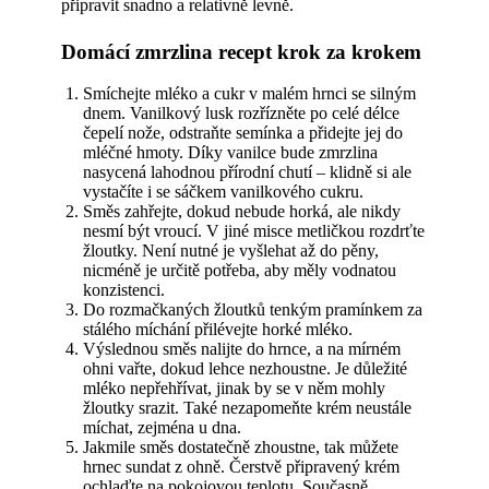
připravit snadno a relativně levně.
Domácí zmrzlina recept krok za krokem
Smíchejte mléko a cukr v malém hrnci se silným
dnem. Vanilkový lusk rozřízněte po celé délce
čepelí nože, odstraňte semínka a přidejte jej do
mléčné hmoty. Díky vanilce bude zmrzlina
nasycená lahodnou přírodní chutí – klidně si ale
vystačíte i se sáčkem vanilkového cukru.
Směs zahřejte, dokud nebude horká, ale nikdy
nesmí být vroucí. V jiné misce metličkou rozdrťte
žloutky. Není nutné je vyšlehat až do pěny,
nicméně je určitě potřeba, aby měly vodnatou
konzistenci.
Do rozmačkaných žloutků tenkým pramínkem za
stálého míchání přilévejte horké mléko.
Výslednou směs nalijte do hrnce, a na mírném
ohni vařte, dokud lehce nezhoustne. Je důležité
mléko nepřehřívat, jinak by se v něm mohly
žloutky srazit. Také nezapomeňte krém neustále
míchat, zejména u dna.
Jakmile směs dostatečně zhoustne, tak můžete
hrnec sundat z ohně. Čerstvě připravený krém
ochlaďte na pokojovou teplotu. Současně