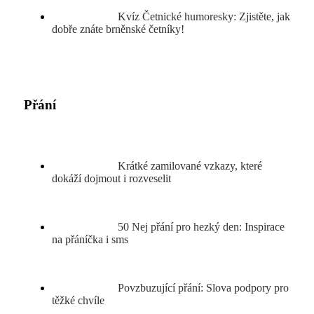
Kvíz Četnické humoresky: Zjistěte, jak
dobře znáte brněnské četníky!
Přání
Krátké zamilované vzkazy, které
dokáží dojmout i rozveselit
50 Nej přání pro hezký den: Inspirace
na přáníčka i sms
Povzbuzující přání: Slova podpory pro
těžké chvíle