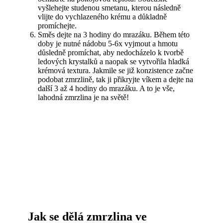
vyšlehejte studenou smetanu, kterou následně
vlijte do vychlazeného krému a důkladně
promíchejte.
Směs dejte na 3 hodiny do mrazáku. Během této
doby je nutné nádobu 5-6x vyjmout a hmotu
důsledně promíchat, aby nedocházelo k tvorbě
ledových krystalků a naopak se vytvořila hladká
krémová textura. Jakmile se již konzistence začne
podobat zmrzlině, tak ji přikryjte víkem a dejte na
další 3 až 4 hodiny do mrazáku. A to je vše,
lahodná zmrzlina je na světě!
Jak se dělá zmrzlina ve