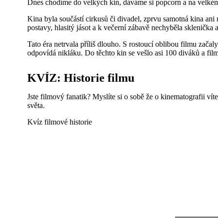
Dnes chodíme do velkých kin, dáváme si popcorn a na velkém 
Kina byla součástí cirkusů či divadel, zprvu samotná kina ani
postavy, hlasitý jásot a k večerní zábavě nechyběla sklenička
Tato éra netrvala příliš dlouho. S rostoucí oblibou filmu zač
odpovídá nikláku. Do těchto kin se vešlo asi 100 diváků a film
KVÍZ: Historie filmu
Jste filmový fanatik? Myslíte si o sobě že o kinematografii v
světa.
Kvíz filmové historie