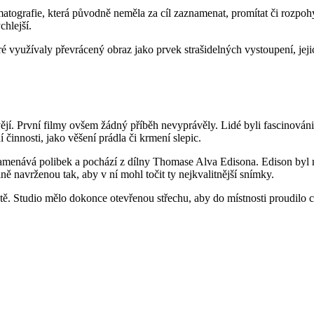
tografie, která původně neměla za cíl zaznamenat, promítat či rozpohy
chlejší.
 využívaly převrácený obraz jako prvek strašidelných vystoupení, jejic
ějí. První filmy ovšem žádný příběh nevyprávěly. Lidé byli fascinován
 činnosti, jako věšení prádla či krmení slepic.
amenává polibek a pochází z dílny Thomase Alva Edisona. Edison byl ne
lně navrženou tak, aby v ní mohl točit ty nejkvalitnější snímky.
tě. Studio mělo dokonce otevřenou střechu, aby do místnosti proudilo c