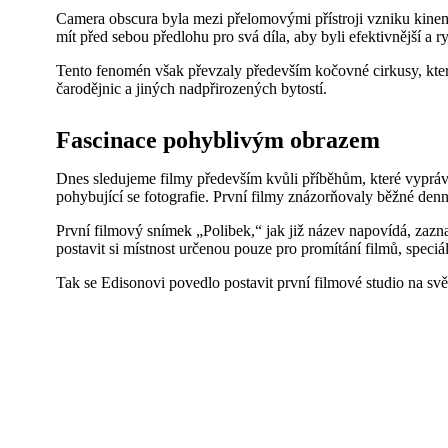
Camera obscura byla mezi přelomovými přístroji vzniku kinema
mít před sebou předlohu pro svá díla, aby byli efektivnější a ry
Tento fenomén však převzaly především kočovné cirkusy, které
čarodějnic a jiných nadpřirozených bytostí.
Fascinace pohyblivým obrazem
Dnes sledujeme filmy především kvůli příběhům, které vypráv
pohybující se fotografie. První filmy znázorňovaly běžné denní
První filmový snímek „Polibek,“ jak již název napovídá, zazn
postavit si místnost určenou pouze pro promítání filmů, speciá
Tak se Edisonovi povedlo postavit první filmové studio na svě