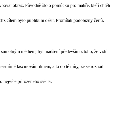
bovat obraz. Původně šlo o pomůcku pro malíře, kteří chtěli
hž cílem bylo publikum děsit. Promítali podobizny čertů,
i samotným médiem, byli nadšení především z toho, že vidí
smírně fascinován filmem, a to do té míry, že se rozhodl
o nejvíce přirozeného světla.