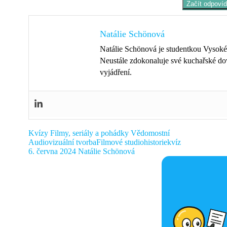
Začít odpovíd
Natálie Schönová
Natálie Schönová je studentkou Vysoké š
Neustále zdokonaluje své kuchařské dove
vyjádření.
Kvízy
Filmy, seriály a pohádky
Vědomostní
Audiovizuální tvorba
Filmové studio
historie
kvíz
6. června 2024
Natálie Schönová