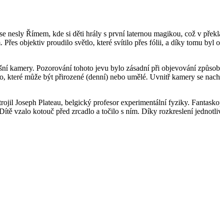
su se nesly Římem, kde si děti hrály s první laternou magikou, což v p
Přes objektiv proudilo světlo, které svítilo přes fólii, a díky tomu byl 
í kamery. Pozorování tohoto jevu bylo zásadní při objevování způsobu
lo, které může být přirozené (denní) nebo umělé. Uvnitř kamery se nach
rojil Joseph Plateau, belgický profesor experimentální fyziky. Fantas
Dítě vzalo kotouč před zrcadlo a točilo s ním. Díky rozkreslení jednotl