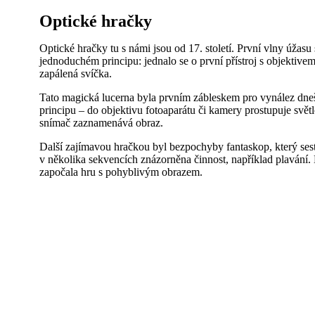
Optické hračky
Optické hračky tu s námi jsou od 17. století. První vlny úža
jednoduchém principu: jednalo se o první přístroj s objektivem. 
zapálená svíčka.
Tato magická lucerna byla prvním zábleskem pro vynález dnešn
principu – do objektivu fotoaparátu či kamery prostupuje svět
snímač zaznamenává obraz.
Další zajímavou hračkou byl bezpochyby fantaskop, který sest
v několika sekvencích znázorněna činnost, například plavání. 
započala hru s pohyblivým obrazem.