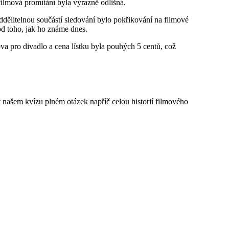
filmová promítání byla výrazně odlišná.
oddělitelnou součástí sledování bylo pokřikování na filmové
od toho, jak ho známe dnes.
va pro divadlo a cena lístku byla pouhých 5 centů, což
 v našem kvízu plném otázek napříč celou historií filmového