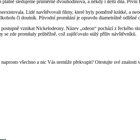
plátně sledujeme průměrně dvouhodinová, a někdy i delší díla. První 
 neexistovala. Lidé navštěvovali filmy, které byly poměrně krátké, a ne
 alkoholu či doutník. Původní promítání je opravdu diametrálně odlišné 
aly postupně vznikat Nickelodeony. Název „odeon“ pochází z řeckého slo
y se zde promítaly průběžně, což zajišťovalo stálý příliv návštěvníků.
íte naprosto všechno a nic Vás nemůže překvapit? Otestujte své znalosti