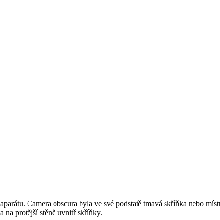
aparátu. Camera obscura byla ve své podstatě tmavá skříňka nebo místn
na protější stěně uvnitř skříňky.