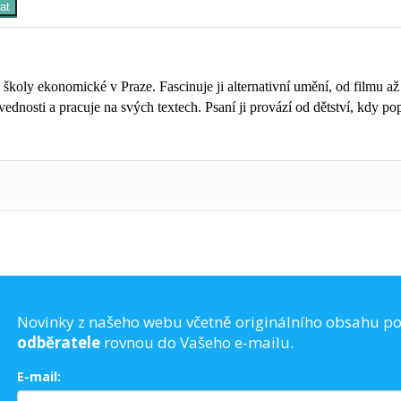
at
koly ekonomické v Praze. Fascinuje ji alternativní umění, od filmu až 
dnosti a pracuje na svých textech. Psaní ji provází od dětství, kdy po
Novinky z našeho webu včetně originálního obsahu p
odběratele
rovnou do Vašeho e-mailu.
E-mail: