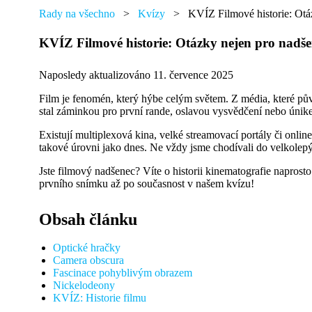
přáním,
najdete
Rady na všechno
>
Kvízy
>
KVÍZ Filmové historie: Otá
tu
od
KVÍZ Filmové historie: Otázky nejen pro nadše
každého
něco.
Naposledy aktualizováno 11. července 2025
Film je fenomén, který hýbe celým světem. Z média, které pův
stal záminkou pro první rande, oslavou vysvědčení nebo únik
Existují multiplexová kina, velké streamovací portály či onl
takové úrovni jako dnes. Ne vždy jsme chodívali do velkolepý
Jste filmový nadšenec? Víte o historii kinematografie naprosto
prvního snímku až po současnost v našem kvízu!
Obsah článku
Optické hračky
Camera obscura
Fascinace pohyblivým obrazem
Nickelodeony
KVÍZ: Historie filmu