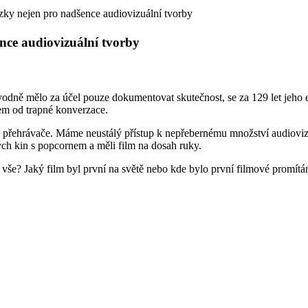
zky nejen pro nadšence audiovizuální tvorby
nce audiovizuální tvorby
odně mělo za účel pouze dokumentovat skutečnost, se za 129 let jeho e
em od trapné konverzace.
ine přehrávače. Máme neustálý přístup k nepřebernému množství audioviz
ch kin s popcornem a měli film na dosah ruky.
 vše? Jaký film byl první na světě nebo kde bylo první filmové promítání