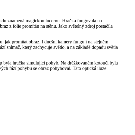
řekladu znamená magickou lucernu. Hračka fungovala na
obraz z folie promítán na stěnu. Jako světelný zdroj postačila
, jak promítat obraz. I dnešní kamery fungují na stejném
ází snímač, který zachycuje světlo, a na základě dopadu světla
kop byla hračka simulující pohyb. Na drážkovaném kotouči byla
ivých fází pohybu se obraz pohyboval. Tato optická iluze