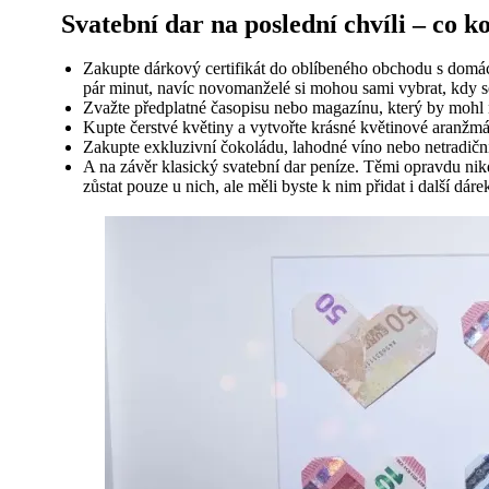
Svatební dar na poslední chvíli – co k
Zakupte dárkový certifikát do oblíbeného obchodu s domác
pár minut, navíc novomanželé si mohou sami vybrat, kdy se
Zvažte předplatné časopisu nebo magazínu, který by mohl no
Kupte čerstvé květiny a vytvořte krásné květinové aranžmá
Zakupte exkluzivní čokoládu, lahodné víno nebo netradiční s
A na závěr klasický svatební dar peníze. Těmi opravdu nikd
zůstat pouze u nich, ale měli byste k nim přidat i další d