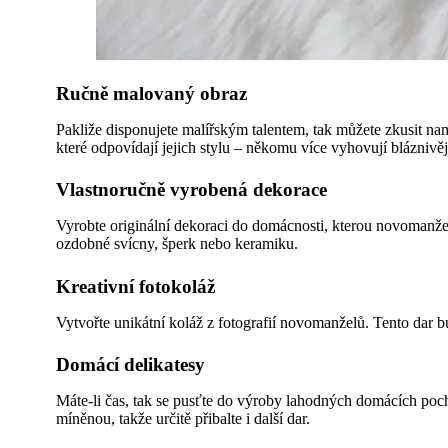
Ručně malovaný obraz
Pakliže disponujete malířským talentem, tak můžete zkusit na
které odpovídají jejich stylu – někomu více vyhovují bláznivějš
Vlastnoručně vyrobená dekorace
Vyrobte originální dekoraci do domácnosti, kterou novomanželé
ozdobné svícny, šperk nebo keramiku.
Kreativní fotokoláž
Vytvořte unikátní koláž z fotografií novomanželů. Tento dar
Domácí delikatesy
Máte-li čas, tak se pusťte do výroby lahodných domácích poc
míněnou, takže určitě přibalte i další dar.