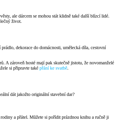
ěsty, ale dárcem se mohou stát klidně také další blízcí lidé.
lečný život.
 prádlo, dekorace do domácnosti, umělecká díla, cestovní
ů. A zároveň hosté mají pak skutečně jistotu, že novomanželé
žele si připravte také
přání ke svatbě
.
ální dát jakožto originální stavební dar?
odiny a přátel. Můžete si pořídit prázdnou knihu a ručně ji