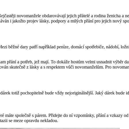
Nejčastěji novomanžele obdarovávají jejich přátelé a rodina ženicha a nev
ván i jakožto projev lásky, podpory a milých přání pro jejich nový spo
i běžné dary patří například peníze, domácí spotřebiče, nádobí, ložní
m přání a potřeb, jež mají. To dokáže hostům velmi usnadnit výběr dar
 darován skutečně z lásky a s respektem vůči novomanželům. Pro novoman
árek totiž pochopitelně bude vždy nejoriginálnější. Jaký dárek bude ide
ré máte společně s párem. Přidejte do ní vzpomínky, přání a vzkazy od r
ntazii se meze opravdu nekladou.