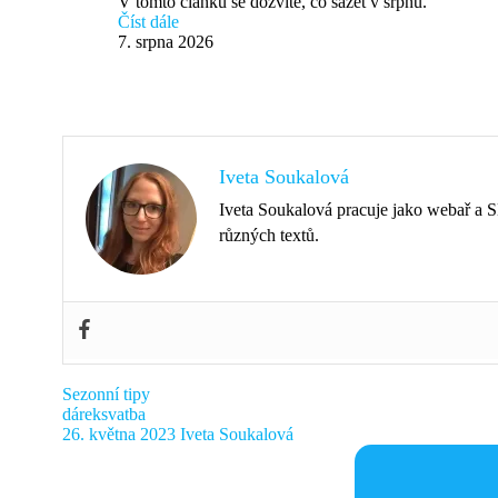
V tomto článku se dozvíte, co sázet v srpnu.
Číst dále
7. srpna 2026
Iveta Soukalová
Iveta Soukalová pracuje jako webař a SE
různých textů.
Sezonní tipy
dárek
svatba
26. května 2023
Iveta Soukalová