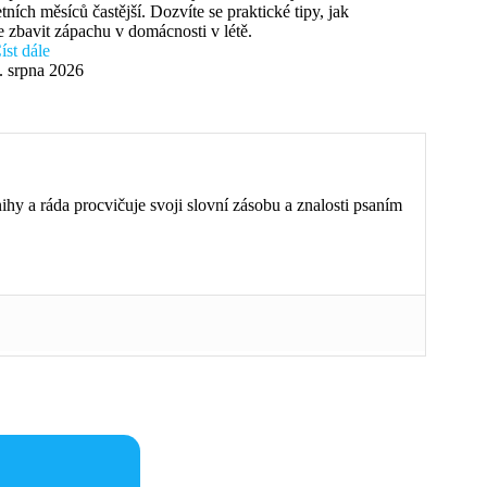
etních měsíců častější. Dozvíte se praktické tipy, jak
e zbavit zápachu v domácnosti v létě.
íst dále
. srpna 2026
ihy a ráda procvičuje svoji slovní zásobu a znalosti psaním