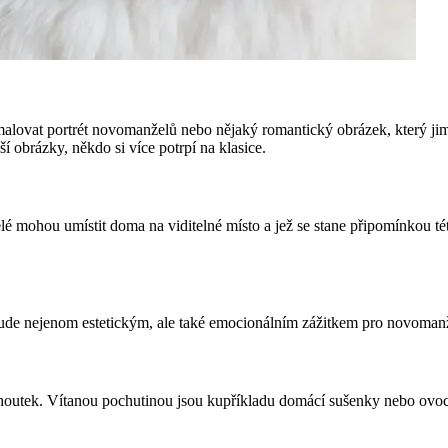
malovat portrét novomanželů nebo nějaký romantický obrázek, který jim 
í obrázky, někdo si více potrpí na klasice.
 mohou umístit doma na viditelné místo a jež se stane připomínkou této
 bude nejenom estetickým, ale také emocionálním zážitkem pro novoman
houtek. Vítanou pochutinou jsou kupříkladu domácí sušenky nebo ovocn