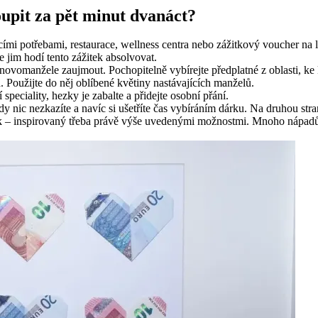
oupit za pět minut dvanáct?
ími potřebami, restaurace, wellness centra nebo zážitkový voucher na
 jim hodí tento zážitek absolvovat.
vomanžele zaujmout. Pochopitelně vybírejte předplatné z oblasti, ke kt
. Použijte do něj oblíbené květiny nastávajících manželů.
peciality, hezky je zabalte a přidejte osobní přání.
y nic nezkazíte a navíc si ušetříte čas vybíráním dárku. Na druhou stra
árek – inspirovaný třeba právě výše uvedenými možnostmi. Mnoho nápadů 