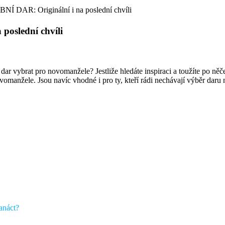
Í DAR: Originální i na poslední chvíli
poslední chvíli
ý dar vybrat pro novomanžele? Jestliže hledáte inspiraci a toužíte po n
manžele. Jsou navíc vhodné i pro ty, kteří rádi nechávají výběr daru na
vanáct?