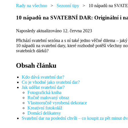
přáním,
najdete
Rady na všechno
>
Sezonní tipy
>
10 nápadů na SVATEBN
tu
od
10 nápadů na SVATEBNÍ DAR: Originální i na 
každého
něco.
Naposledy aktualizováno 12. června 2023
Přichází svatební sezóna a s ní také jedno věčné dilema – jak
10 nápadů na svatební dary, které rozhodně potěší všechny novo
svatebních dárků?
Obsah článku
Kdo dává svatební dar?
Co je vhodné jako svatební dar?
Jak udělat svatební dar?
Fotografická kniha
Ručně malovaný obraz
Vlastnoručně vyrobená dekorace
Kreativní fotokoláž
Domácí delikatesy
Svatební dar na poslední chvíli – co koupit za pět minut d