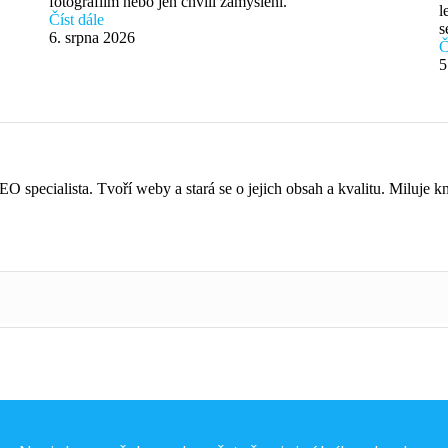
fotografiím nebo jen chvíli zamyšlení.
l
Číst dále
s
6. srpna 2026
Č
5
O specialista. Tvoří weby a stará se o jejich obsah a kvalitu. Miluje kn