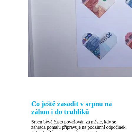
Co ještě zasadit v srpnu na
záhon i do truhlíků
Srpen bývá často považován za měsíc, kdy se
zahrada pomalu připravuje na podzimní odpočinek.