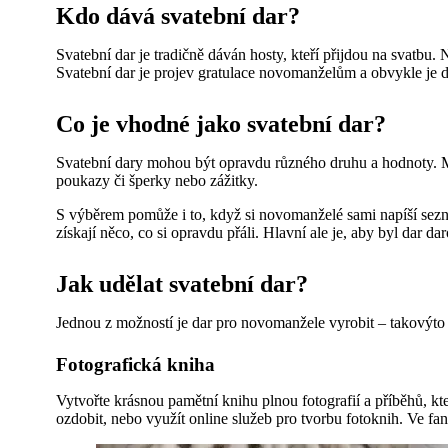
Kdo dává svatební dar?
Svatební dar je tradičně dáván hosty, kteří přijdou na svatbu. 
Svatební dar je projev gratulace novomanželům a obvykle je dá
Co je vhodné jako svatební dar?
Svatební dary mohou být opravdu různého druhu a hodnoty. Mez
poukazy či šperky nebo zážitky.
S výběrem pomůže i to, když si novomanželé sami napíší sezna
získají něco, co si opravdu přáli. Hlavní ale je, aby byl dar
Jak udělat svatební dar?
Jednou z možností je dar pro novomanžele vyrobit – takovýto d
Fotografická kniha
Vytvořte krásnou pamětní knihu plnou fotografií a příběhů, kte
ozdobit, nebo využít online služeb pro tvorbu fotoknih. Ve fa