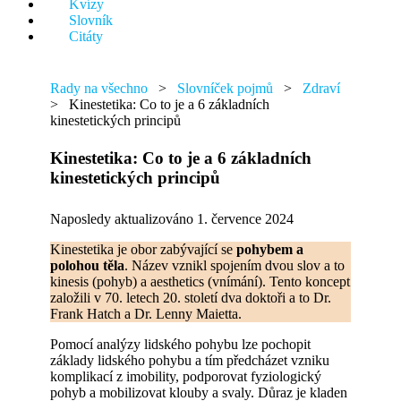
Kvízy
něco.
Slovník
Citáty
Rady na všechno
>
Slovníček pojmů
>
Zdraví
>
Kinestetika: Co to je a 6 základních
kinestetických principů
Kinestetika: Co to je a 6 základních
kinestetických principů
Naposledy aktualizováno 1. července 2024
Kinestetika je obor zabývající se
pohybem a
polohou těla
. Název vznikl spojením dvou slov a to
kinesis (pohyb) a aesthetics (vnímání). Tento koncept
založili v 70. letech 20. století dva doktoři a to Dr.
Frank Hatch a Dr. Lenny Maietta.
Pomocí analýzy lidského pohybu lze pochopit
základy lidského pohybu a tím předcházet vzniku
komplikací z imobility, podporovat fyziologický
pohyb a mobilizovat klouby a svaly. Důraz je kladen