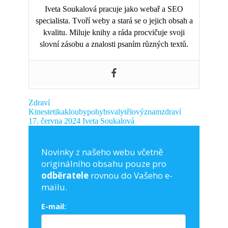
Iveta Soukalová pracuje jako webař a SEO
specialista. Tvoří weby a stará se o jejich obsah a
kvalitu. Miluje knihy a ráda procvičuje svoji
slovní zásobu a znalosti psaním různých textů.
Zdraví
Kinestetika
klouby
pohyb
svaly
tělo
význam
zdraví
17. června 2024
Iveta Soukalová
Novinky z našeho webu včetně
originálního obsahu pouze pro
odběratele
rovnou do Vašeho e-
mailu.
E-mail: