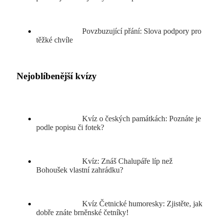
Povzbuzující přání: Slova podpory pro
těžké chvíle
Nejoblíbenější kvízy
Kvíz o českých památkách: Poznáte je
podle popisu či fotek?
Kvíz: Znáš Chalupáře líp než
Bohoušek vlastní zahrádku?
Kvíz Četnické humoresky: Zjistěte, jak
dobře znáte brněnské četníky!