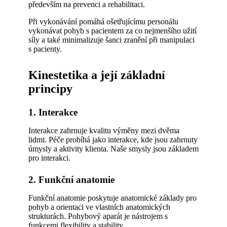
především na prevenci a rehabilitaci.
Při vykonávání pomáhá ošetřujícímu personálu
vykonávat pohyb s pacientem za co nejmenšího užití
síly a také minimalizuje šanci zranění při manipulaci
s pacienty.
Kinestetika a její základní
principy
1. Interakce
Interakce zahrnuje kvalitu výměny mezi dvěma
lidmi. Péče probíhá jako interakce, kde jsou zahrnuty
úmysly a aktivity klienta. Naše smysly jsou základem
pro interakci.
2. Funkční anatomie
Funkční anatomie poskytuje anatomické základy pro
pohyb a orientaci ve vlastních anatomických
strukturách. Pohybový aparát je nástrojem s
funkcemi flexibility a stability.