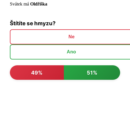
Svátek má
Oldřiška
Štítíte se hmyzu?
Ne
Ano
49%
51%