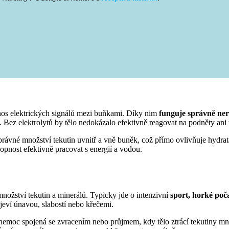
řenos elektrických signálů mezi buňkami. Díky nim
funguje správně ne
 Bez elektrolytů by tělo nedokázalo efektivně reagovat na podněty ani ud
právné množství tekutin uvnitř a vně buněk, což přímo ovlivňuje hydrat
opnost efektivně pracovat s energií a vodou.
 množství tekutin a minerálů. Typicky jde o intenzivní
sport, horké poč
ojeví únavou, slabostí nebo křečemi.
 nemoc spojená se zvracením nebo průjmem, kdy tělo ztrácí tekutiny mn