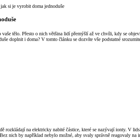
 jak si je vyrobit doma jednoduše
dnoduše
 vaše tělo. Přesto o nich většina lidí přemýšlí až ve chvíli, kdy se obj
dnoduše doplnit i doma? V tomto článku se dozvíte vše podstatné srozumit
dě rozkládají na elektricky nabité částice, které se nazývají ionty. V lid
Bez nich by například nebylo možné, aby svaly správně reagovaly na i