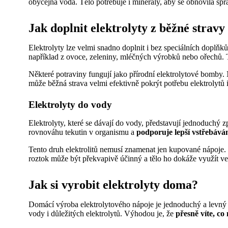
obyčejná voda. Tělo potřebuje i minerály, aby se obnovila s
Jak doplnit elektrolyty z běžné stravy
Elektrolyty lze velmi snadno doplnit i bez speciálních doplňků
například z ovoce, zeleniny, mléčných výrobků nebo ořechů. T
Některé potraviny fungují jako přírodní elektrolytové bomby
může běžná strava velmi efektivně pokrýt potřebu elektrolytů
Elektrolyty do vody
Elektrolyty, které se dávají do vody, představují jednoduchý 
rovnováhu tekutin v organismu a
podporuje lepší vstřebává
Tento druh elektrolitů nemusí znamenat jen kupované nápoje. 
roztok může být překvapivě účinný a tělo ho dokáže využít vel
Jak si vyrobit elektrolyty doma?
Domácí výroba elektrolytového nápoje je jednoduchý a levný zp
vody i důležitých elektrolytů. Výhodou je, že
přesně víte, co