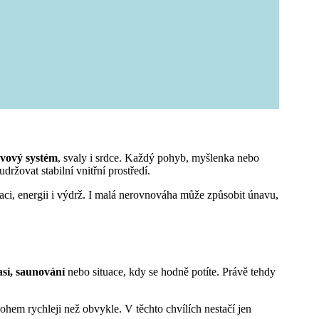
rvový systém
, svaly i srdce. Každý pohyb, myšlenka nebo
ržovat stabilní vnitřní prostředí.
aci, energii i výdrž. I malá nerovnováha může způsobit únavu,
así, saunování
nebo situace, kdy se hodně potíte. Právě tehdy
ohem rychleji než obvykle. V těchto chvílích nestačí jen