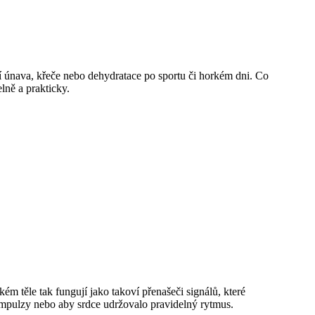
eví únava, křeče nebo dehydratace po sportu či horkém dni. Co
elně a prakticky.
ském těle tak fungují jako takoví přenašeči signálů, které
mpulzy nebo aby srdce udržovalo pravidelný rytmus.