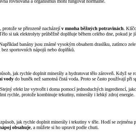
právná rovnováha a organismus mohl fungovat normálně.
, protože se přirozeně nacházejí
v mnoha běžných potravinách
. Klíč
ělo si tak elektrolyty průběžně doplňuje během celého dne, pokud je j
. Například banány jsou známé vysokým obsahem draslíku, zatímco zele
 i bez sportovních nápojů nebo doplňků.
způsob, jak rychle doplnit minerály a hydratovat tělo zároveň. Když se
ní vody
do buněk než samotná čistá voda. Proto se často používají při 
Stejný efekt lze vytvořit i doma pomocí jednoduchých ingrediencí, jak
mi rychle, protože kombinuje tekutiny, minerály i lehký zdroj energie.
ůsob, jak rychle doplnit minerály i tekutiny v těle. Hodí se zejména p
 nápoj obsahuje
, a můžete si ho upravit podle chuti.