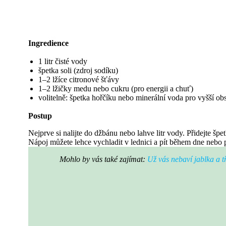
Ingredience
1 litr čisté vody
špetka soli (zdroj sodíku)
1–2 lžíce citronové šťávy
1–2 lžičky medu nebo cukru (pro energii a chuť)
volitelně: špetka hořčíku nebo minerální voda pro vyšší ob
Postup
Nejprve si nalijte do džbánu nebo lahve litr vody. Přidejte špe
Nápoj můžete lehce vychladit v lednici a pít během dne nebo p
Mohlo by vás také zajímat:
Už vás nebaví jablka a t