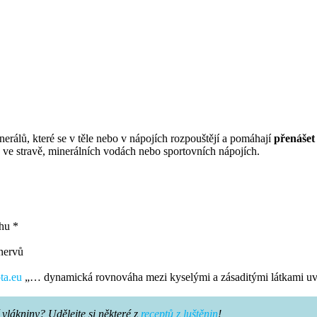
nerálů, které se v těle nebo v nápojích rozpouštějí a pomáhají
přenášet
te ve stravě, minerálních vodách nebo sportovních nápojích.
hu *
 nervů
ta.eu
„… dynamická rovnováha mezi kyselými a zásaditými látkami uvn
 vlákniny? Udělejte si některé z
receptů z luštěnin
!