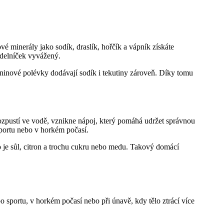
ové minerály jako sodík, draslík, hořčík a vápník získáte
ídelníček vyvážený.
ninové polévky dodávají sodík i tekutiny zároveň. Díky tomu
 rozpustí ve vodě, vznikne nápoj, který pomáhá udržet správnou
sportu nebo v horkém počasí.
o je sůl, citron a trochu cukru nebo medu. Takový domácí
o sportu, v horkém počasí nebo při únavě, kdy tělo ztrácí více