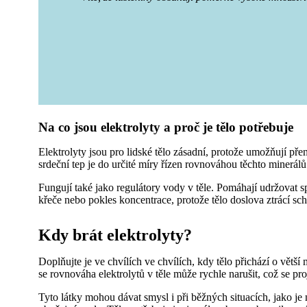
Na co jsou elektrolyty a proč je tělo potřebuje
Elektrolyty jsou pro lidské tělo zásadní, protože umožňují p
srdeční tep je do určité míry řízen rovnováhou těchto minerálů.
Fungují také jako regulátory vody v těle. Pomáhají udržovat s
křeče nebo pokles koncentrace, protože tělo doslova ztrácí sch
Kdy brát elektrolyty?
Doplňujte je ve chvílích ve chvílích, kdy tělo přichází o větší
se rovnováha elektrolytů v těle může rychle narušit, což se pr
Tyto látky mohou dávat smysl i při běžných situacích, jako je