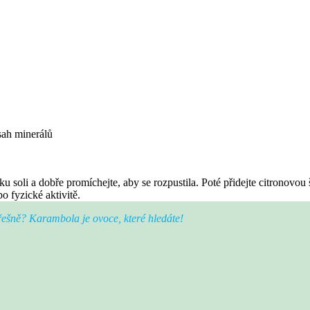
sah minerálů
tku soli a dobře promíchejte, aby se rozpustila. Poté přidejte citronovo
o fyzické aktivitě.
řešně? Karambola je ovoce, které hledáte!