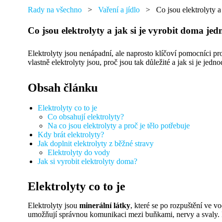
přáním,
najdete
Rady na všechno
>
Vaření a jídlo
>
Co jsou elektrolyty a
tu
od
Co jsou elektrolyty a jak si je vyrobit doma je
každého
něco.
Elektrolyty jsou nenápadní, ale naprosto klíčoví pomocníci pro
vlastně elektrolyty jsou, proč jsou tak důležité a jak si je je
Obsah článku
Elektrolyty co to je
Co obsahují elektrolyty?
Na co jsou elektrolyty a proč je tělo potřebuje
Kdy brát elektrolyty?
Jak doplnit elektrolyty z běžné stravy
Elektrolyty do vody
Jak si vyrobit elektrolyty doma?
Elektrolyty co to je
Elektrolyty jsou
minerální látky
, které se po rozpuštění ve vo
umožňují správnou komunikaci mezi buňkami, nervy a svaly. 