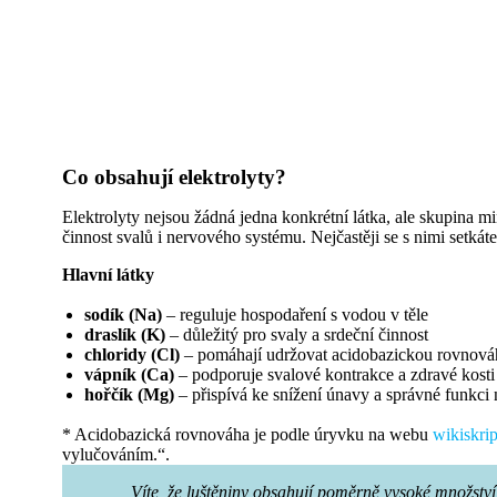
Co obsahují elektrolyty?
Elektrolyty nejsou žádná jedna konkrétní látka, ale skupina mi
činnost svalů i nervového systému. Nejčastěji se s nimi setká
Hlavní látky
sodík (Na)
– reguluje hospodaření s vodou v těle
draslík (K)
– důležitý pro svaly a srdeční činnost
chloridy (Cl)
– pomáhají udržovat acidobazickou rovnová
vápník (Ca)
– podporuje svalové kontrakce a zdravé kosti
hořčík (Mg)
– přispívá ke snížení únavy a správné funkci
* Acidobazická rovnováha je podle úryvku na webu
wikiskrip
vylučováním.“.
Víte, že luštěniny obsahují poměrně vysoké množství