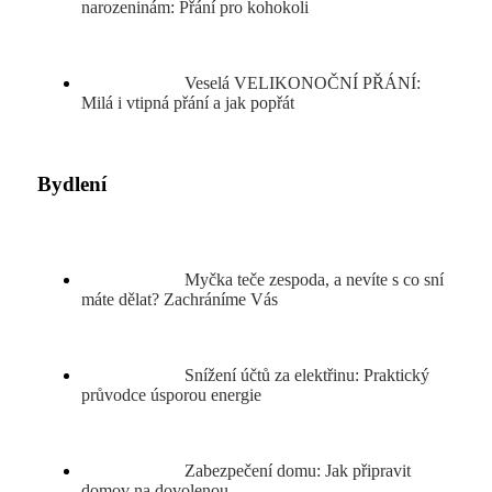
narozeninám: Přání pro kohokoli
Veselá VELIKONOČNÍ PŘÁNÍ:
Milá i vtipná přání a jak popřát
Bydlení
Myčka teče zespoda, a nevíte s co sní
máte dělat? Zachráníme Vás
Snížení účtů za elektřinu: Praktický
průvodce úsporou energie
Zabezpečení domu: Jak připravit
domov na dovolenou