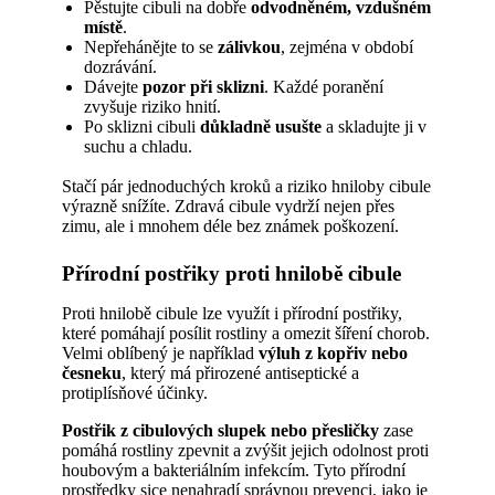
Pěstujte cibuli na dobře
odvodněném, vzdušném
místě
.
Nepřehánějte to se
zálivkou
, zejména v období
dozrávání.
Dávejte
pozor při sklizni
. Každé poranění
zvyšuje riziko hnití.
Po sklizni cibuli
důkladně usušte
a skladujte ji v
suchu a chladu.
Stačí pár jednoduchých kroků a riziko hniloby cibule
výrazně snížíte. Zdravá cibule vydrží nejen přes
zimu, ale i mnohem déle bez známek poškození.
Přírodní postřiky proti hnilobě cibule
Proti hnilobě cibule lze využít i přírodní postřiky,
které pomáhají posílit rostliny a omezit šíření chorob.
Velmi oblíbený je například
výluh z kopřiv nebo
česneku
, který má přirozené antiseptické a
protiplísňové účinky.
Postřik z cibulových slupek nebo přesličky
zase
pomáhá rostliny zpevnit a zvýšit jejich odolnost proti
houbovým a bakteriálním infekcím. Tyto přírodní
prostředky sice nenahradí správnou prevenci, jako je