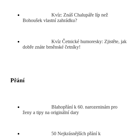
Kvíz: Znáš Chalupáře líp než
Bohoušek vlastní zahrádku?
Kvíz Četnické humoresky: Zjistěte, jak
dobře znáte brněnské četníky!
Přání
Blahopřání k 60. narozeninám pro
ženy a tipy na originální dary
50 Nejkrásnějších přání k