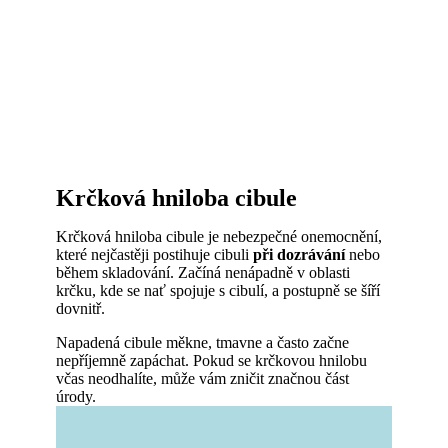
Krčková hniloba cibule
Krčková hniloba cibule je nebezpečné onemocnění,
které nejčastěji postihuje cibuli
při dozrávání
nebo
během skladování. Začíná nenápadně v oblasti
krčku, kde se nať spojuje s cibulí, a postupně se šíří
dovnitř.
Napadená cibule měkne, tmavne a často začne
nepříjemně zapáchat. Pokud se krčkovou hnilobu
včas neodhalíte, může vám zničit značnou část
úrody.