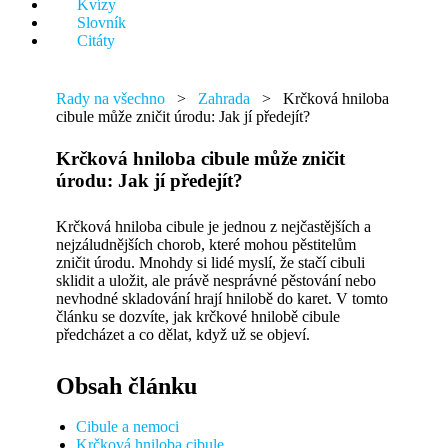
Kvízy
něco.
Slovník
Citáty
Rady na všechno
>
Zahrada
>
Krčková hniloba
cibule může zničit úrodu: Jak jí předejít?
Krčková hniloba cibule může zničit
úrodu: Jak jí předejít?
Krčková hniloba cibule je jednou z nejčastějších a
nejzáludnějších chorob, které mohou pěstitelům
zničit úrodu. Mnohdy si lidé myslí, že stačí cibuli
sklidit a uložit, ale právě nesprávné pěstování nebo
nevhodné skladování hrají hnilobě do karet. V tomto
článku se dozvíte, jak krčkové hnilobě cibule
předcházet a co dělat, když už se objeví.
Obsah článku
Cibule a nemoci
Krčková hniloba cibule