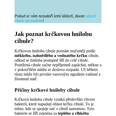
Pokud se vám nezadaří letní sklizeň, zkuste
sázení
cibule na podzim
!
Jak poznat krčkovou hnilobu
cibule?
Krčkovou hnilobu cibule poznáte nejčastěji podle
měkkého, nahnědlého a vodnatého krčku
cibule,
odkud se hniloba postupně šíří do celé cibule.
Postižená cibule začne nepříjemně zapáchat, měkne a
v pokročilém stádiu se doslova rozpadá. Už během
růstu může být prvním varovným signálem vadnutí a
žloutnutí natě.
Příčiny krčkové hniloby cibule
Krčková hniloba cibule vzniká především vlivem
bakterií, které napadají oblast krčku cibule. To je
místo, kde se spojuje nať s cibulí samotnou. Tyto
bakterie se šíří zejména za
teplého a vlhkého