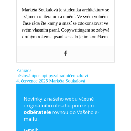
Markéta Soukalová je studentka architektury se
zájmem o literaturu a umění. Ve svém volném
čase ráda čte knihy a snaží se zdokonalovat ve
svém vlastním psaní. Copywritingem se zabývá
druhým rokem a psaní se stalo jejím koníčkem.
Zahrada
pěstování
postup
tipy
zahradničení
zdraví
4. července 2025
Markéta Soukalová
Novinky z našeho webu včetně
originálního obsahu pouze pro
odběratele
rovnou do Vašeho e-
mailu.
E-mail: