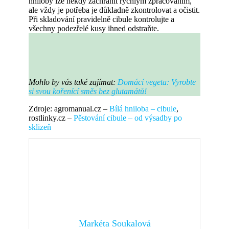
hniloby lze někdy zachránit rychlým zpracováním,
ale vždy je potřeba je důkladně zkontrolovat a očistit.
Při skladování pravidelně cibule kontrolujte a
všechny podezřelé kusy ihned odstraňte.
Mohlo by vás také zajímat:
Domácí vegeta: Vyrobte
si svou kořenící směs bez glutamátů!
Zdroje: agromanual.cz –
Bílá hniloba – cibule
,
rostlinky.cz –
Pěstování cibule – od výsadby po
sklizeň
Markéta Soukalová