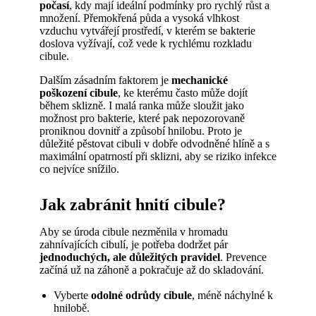
počasí
, kdy mají ideální podmínky pro rychlý růst a
množení. Přemokřená půda a vysoká vlhkost
vzduchu vytvářejí prostředí, v kterém se bakterie
doslova vyžívají, což vede k rychlému rozkladu
cibule.
Dalším zásadním faktorem je
mechanické
poškození cibule
, ke kterému často může dojít
během sklizně. I malá ranka může sloužit jako
možnost pro bakterie, které pak nepozorovaně
proniknou dovnitř a způsobí hnilobu. Proto je
důležité pěstovat cibuli v dobře odvodněné hlíně a s
maximální opatrností při sklizni, aby se riziko infekce
co nejvíce snížilo.
Jak zabránit hnití cibule?
Aby se úroda cibule nezměnila v hromadu
zahnívajících cibulí, je potřeba dodržet pár
jednoduchých, ale důležitých pravidel
. Prevence
začíná už na záhoně a pokračuje až do skladování.
Vyberte
odolné odrůdy cibule
, méně náchylné k
hnilobě.