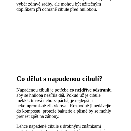
výběr zdravé sadby, ale mohou být užitečným
doplňkem při ochraně cibule před hnilobou.
Co dělat s napadenou cibulí?
Napadenou cibuli je potřeba
co nejdříve odstranit
,
aby se hniloba nešířila dál. Pokud už je cibule
měkká, tmavá nebo zapáchá, je nejlepší ji
nekompromisně zlikvidovat. Rozhodně ji nedávejte
do kompostu, protože bakterie a plísně by se mohly
přenést zpět na záhony.
Lehce napadené cibule s drobnými známkami