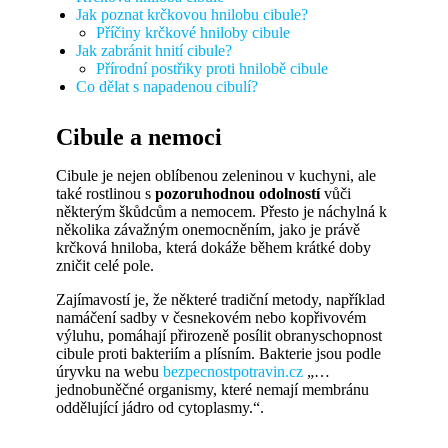
Jak poznat krčkovou hnilobu cibule?
Příčiny krčkové hniloby cibule
Jak zabránit hnití cibule?
Přírodní postřiky proti hnilobě cibule
Co dělat s napadenou cibulí?
Cibule a nemoci
Cibule je nejen oblíbenou zeleninou v kuchyni, ale
také rostlinou s
pozoruhodnou odolností
vůči
některým škůdcům a nemocem. Přesto je náchylná k
několika závažným onemocněním, jako je právě
krčková hniloba, která dokáže během krátké doby
zničit celé pole.
Zajímavostí je, že některé tradiční metody, například
namáčení sadby v česnekovém nebo kopřivovém
výluhu, pomáhají přirozeně posílit obranyschopnost
cibule proti bakteriím a plísním. Bakterie jsou podle
úryvku na webu
bezpecnostpotravin.cz
„…
jednobuněčné organismy, které nemají membránu
oddělující jádro od cytoplasmy.“.