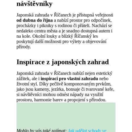
návštěvníky
Japonská zahrada v Říčanech je přístupná veřejnosti
od dubna do října
a nabízí prostor pro odpočinek,
procházky i pikniky s rodinou či přáteli. Nachází se
nedaleko centra města a je snadno dostupná autem i
na kole. Okolní louky a blízký Říčanský les
poskytují další možnosti pro výlety a objevování
přírody.
Inspirace z japonských zahrad
Japonská zahrada v Říčanech nabízí nejen estetický
zážitek, ale i
inspiraci pro vlastní zahradu
nebo
životní styl. Díky pečlivě komponovaným prvkům,
jako jsou kameny, jezírka, bonsaje či tvarované keře,
si návštěvníci mohou odnést nápady na využití
prostoru, harmonie barev a propojení s přírodou.
Mohlo by vás také zajímat:
Jak udělat schody ve