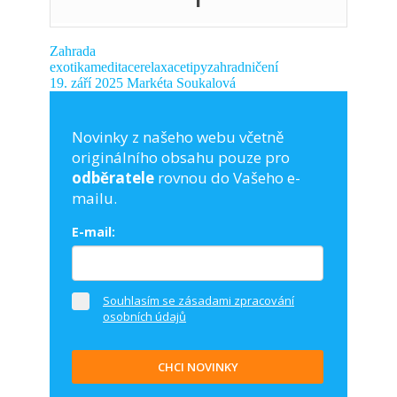
Zahrada
exotika
meditace
relaxace
tipy
zahradničení
19. září 2025
Markéta Soukalová
Novinky z našeho webu včetně
originálního obsahu pouze pro
odběratele
rovnou do Vašeho e-
mailu.
E-mail:
Souhlasím se zásadami zpracování
osobních údajů
CHCI NOVINKY