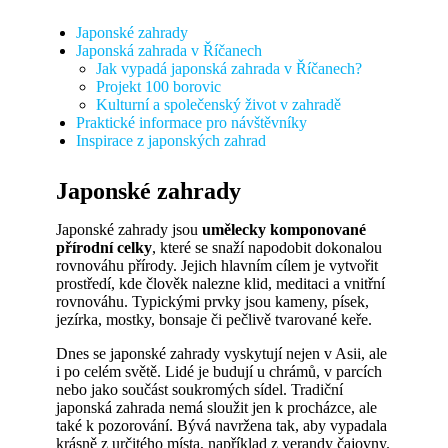
Japonské zahrady
Japonská zahrada v Říčanech
Jak vypadá japonská zahrada v Říčanech?
Projekt 100 borovic
Kulturní a společenský život v zahradě
Praktické informace pro návštěvníky
Inspirace z japonských zahrad
Japonské zahrady
Japonské zahrady jsou
umělecky komponované
přírodní celky
, které se snaží napodobit dokonalou
rovnováhu přírody. Jejich hlavním cílem je vytvořit
prostředí, kde člověk nalezne klid, meditaci a vnitřní
rovnováhu. Typickými prvky jsou kameny, písek,
jezírka, mostky, bonsaje či pečlivě tvarované keře.
Dnes se japonské zahrady vyskytují nejen v Asii, ale
i po celém světě. Lidé je budují u chrámů, v parcích
nebo jako součást soukromých sídel. Tradiční
japonská zahrada nemá sloužit jen k procházce, ale
také k pozorování. Bývá navržena tak, aby vypadala
krásně z určitého místa, například z verandy čajovny.