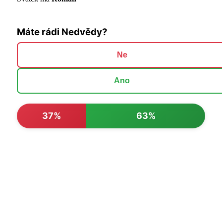
Máte rádi Nedvědy?
Ne
Ano
37%
63%