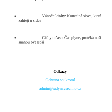
Vánoční citáty: Kouzelná slova, která
zahřejí u srdce
Citáty o čase: Čas plyne, protéká naší
snahou být lepší
Odkazy
Ochrana soukromí
admin@radynavsechno.cz