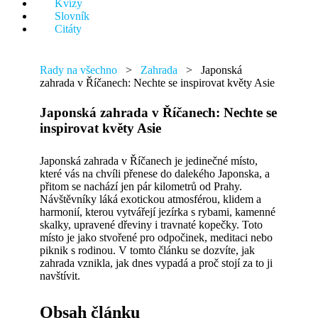
Kvízy
něco.
Slovník
Citáty
Rady na všechno
>
Zahrada
>
Japonská
zahrada v Říčanech: Nechte se inspirovat květy Asie
Japonská zahrada v Říčanech: Nechte se
inspirovat květy Asie
Japonská zahrada v Říčanech je jedinečné místo,
které vás na chvíli přenese do dalekého Japonska, a
přitom se nachází jen pár kilometrů od Prahy.
Návštěvníky láká exotickou atmosférou, klidem a
harmonií, kterou vytvářejí jezírka s rybami, kamenné
skalky, upravené dřeviny i travnaté kopečky. Toto
místo je jako stvořené pro odpočinek, meditaci nebo
piknik s rodinou. V tomto článku se dozvíte, jak
zahrada vznikla, jak dnes vypadá a proč stojí za to ji
navštívit.
Obsah článku