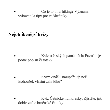
Co je to thru-hiking? Význam,
vybavení a tipy pro začátečníky
Nejoblíbenější kvízy
Kvíz o českých památkách: Poznáte je
podle popisu či fotek?
Kvíz: Znáš Chalupáře líp než
Bohoušek vlastní zahrádku?
Kvíz Četnické humoresky: Zjistěte, jak
dobře znáte brněnské četníky!