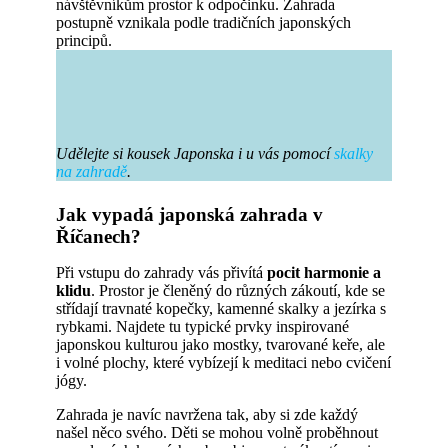
návštěvníkům prostor k odpočinku. Zahrada
postupně vznikala podle tradičních japonských
principů.
Udělejte si kousek Japonska i u vás pomocí
skalky
na zahradě
.
Jak vypadá japonská zahrada v
Říčanech?
Při vstupu do zahrady vás přivítá
pocit harmonie a
klidu
. Prostor je členěný do různých zákoutí, kde se
střídají travnaté kopečky, kamenné skalky a jezírka s
rybkami. Najdete tu typické prvky inspirované
japonskou kulturou jako mostky, tvarované keře, ale
i volné plochy, které vybízejí k meditaci nebo cvičení
jógy.
Zahrada je navíc navržena tak, aby si zde každý
našel něco svého. Děti se mohou volně proběhnout