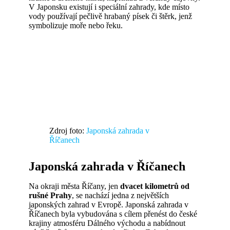
V Japonsku existují i speciální zahrady, kde místo
vody používají pečlivě hrabaný písek či štěrk, jenž
symbolizuje moře nebo řeku.
Zdroj foto:
Japonská zahrada v
Říčanech
Japonská zahrada v Říčanech
Na okraji města Říčany, jen
dvacet kilometrů od
rušné Prahy
, se nachází jedna z největších
japonských zahrad v Evropě. Japonská zahrada v
Říčanech byla vybudována s cílem přenést do české
krajiny atmosféru Dálného východu a nabídnout