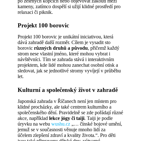
po zelených kopcích nebo objevovat zákoutí mezi
kameny, zatímco dospělí si užijí klidné prostředí pro
relaxaci či piknik.
Projekt 100 borovic
Projekt 100 borovic je unikátní iniciativou, která
dává zahradě další rozměr. Cílem je vysadit sto
borovic
různých druhů a původu
, přičemž každý
strom nese vlastní jméno, které mohou vybrat i
návštěvníci. Tím se zahrada stává i interaktivním
projektem, kde lidé mohou zanechat osobní otisk a
sledovat, jak se jednotlivé stromy vyvíjejí v průběhu
let.
Kulturní a společenský život v zahradě
Japonská zahrada v Říčanech není jen místem pro
klidné procházky, ale také centrem kulturního a
společenského dění. Pravidelně se zde pořádají různé
akce, například
lekce jógy či taiji
. Taiji je podle
úryvku na webu
wushu.cz
„… čínské bojové umění,
jemuž se v současnosti věnuje mnoho lidí za
účelem zlepšení zdraví a kvality života.“. Pro děti
jsou také připraveny dětské dny, výtvarné